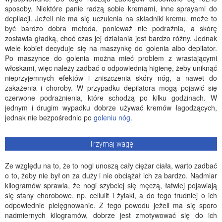
sposoby. Niektóre panie radzą sobie kremami, inne sprayami do
depilacji. Jeżeli nie ma się uczulenia na składniki kremu, może to
być bardzo dobra metoda, ponieważ nie podrażnia, a skórę
zostawia gładką, choć czas jej działania jest bardzo różny. Jednak
wiele kobiet decyduje się na maszynkę do golenia albo depilator.
Po maszynce do golenia można mieć problem z wrastającymi
włoskami, więc należy zadbać o odpowiednią higienę, żeby uniknąć
nieprzyjemnych efektów i zniszczenia skóry nóg, a nawet do
zakażenia i choroby. W przypadku depilatora mogą pojawić się
czerwone podrażnienia, które schodzą po kilku godzinach. W
jednym i drugim wypadku dobrze używać kremów łagodzących,
jednak nie bezpośrednio po
goleniu nóg
.
Trzymaj wagę
Ze względu na to, że to nogi unoszą cały ciężar ciała, warto zadbać
o to, żeby nie był on za duży i nie obciążał ich za bardzo. Nadmiar
kilogramów sprawia, że nogi szybciej się męczą, łatwiej pojawiają
się stany chorobowe, np. cellulit i żylaki, a do tego trudniej o ich
odpowiednie pielęgnowanie. Z tego powodu jeżeli ma się sporo
nadmiernych kilogramów, dobrze jest zmotywować się do ich