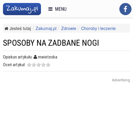
MENU
Jesteś tutaj
Zakumaj.pl
Zdrowie
Choroby i leczenie
Inne choroby i bóle
Sposoby na zadbane nogi
SPOSOBY NA ZADBANE NOGI
Opiekun artykułu:
mwieteska
Oceń artykuł:
Advertising