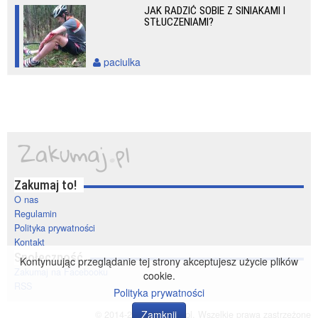
JAK RADZIĆ SOBIE Z SINIAKAMI I
STŁUCZENIAMI?
paciulka
Zakumaj to!
O nas
Regulamin
Polityka prywatności
Kontakt
Społeczność
Kontynuując przeglądanie tej strony akceptujesz użycie plików
Zakumaj na Facebooku
cookie.
RSS
Polityka prywatności
Zamknij
© 2014-2020 zakumaj.pl. Wszelkie prawa zastrzeżone