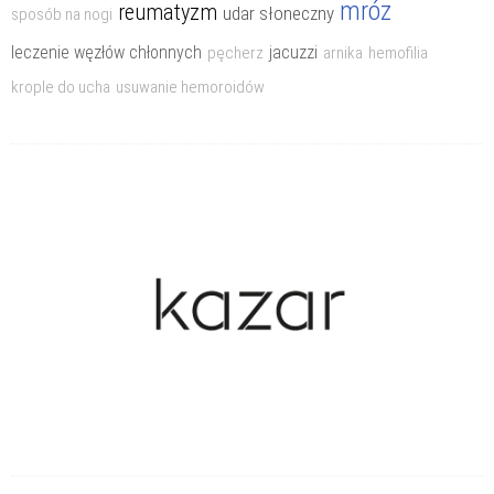
mróz
reumatyzm
Choroby układu kostnego
udar słoneczny
sposób na nogi
Choroby układu krążenia
leczenie węzłów chłonnych
jacuzzi
pęcherz
arnika
hemofilia
Choroby układu moczowego
krople do ucha
usuwanie hemoroidów
Choroby układu nerwowego
Choroby układu oddechowego
Choroby układu pokarmowego
Choroby weneryczne
Choroby wieku podeszłego
Choroby zakaźne
Cukrzyca
Inne choroby i bóle
Likwidowanie bólu i odporność
Operacje i zabiegi