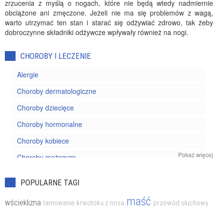
zrzucenia z myślą o nogach, które nie będą wtedy nadmiernie
obciążone ani zmęczone. Jeżeli nie ma się problemów z wagą,
warto utrzymać ten stan i starać się odżywiać zdrowo, tak żeby
dobroczynne składniki odżywcze wpływały również na nogi.
CHOROBY I LECZENIE
Alergie
Choroby dermatologiczne
Choroby dziecięce
Choroby hormonalne
Choroby kobiece
Pokaż więcej
Choroby mężczyzn
Choroby nowotworowe
POPULARNE TAGI
Choroby oczu
maść
wścieklizna
tamowanie krwotoku z nosa
przewód słuchowy
Choroby reumatyczne