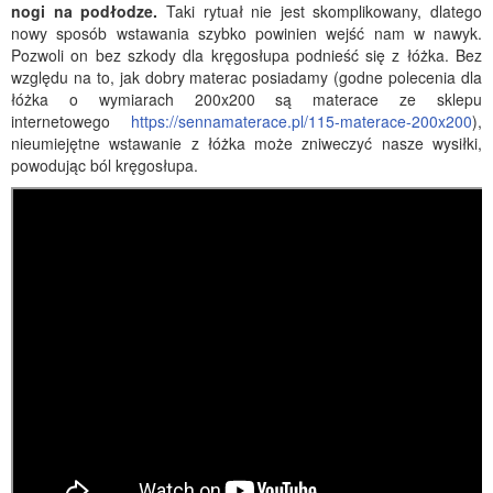
nogi na podłodze.
Taki rytuał nie jest skomplikowany, dlatego
nowy sposób wstawania szybko powinien wejść nam w nawyk.
Pozwoli on bez szkody dla kręgosłupa podnieść się z łóżka. Bez
względu na to, jak dobry materac posiadamy (godne polecenia dla
łóżka o wymiarach 200x200 są materace ze sklepu
internetowego
https://sennamaterace.pl/115-materace-200x200
),
nieumiejętne wstawanie z łóżka może zniweczyć nasze wysiłki,
powodując ból kręgosłupa.