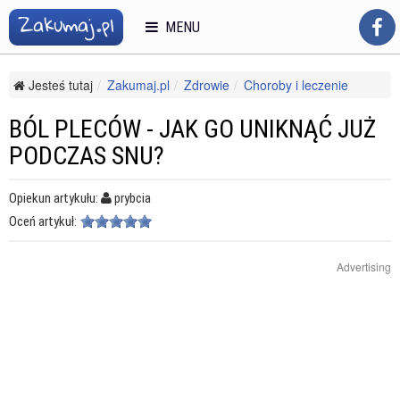
MENU
Jesteś tutaj
Zakumaj.pl
Zdrowie
Choroby i leczenie
Inne choroby i bóle
Ból pleców - jak go uniknąć już podczas snu?
BÓL PLECÓW - JAK GO UNIKNĄĆ JUŻ
PODCZAS SNU?
Opiekun artykułu:
prybcia
Oceń artykuł:
Advertising