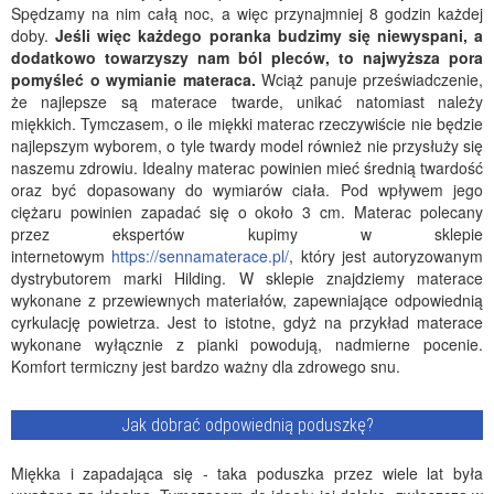
Spędzamy na nim całą noc, a więc przynajmniej 8 godzin każdej
doby.
Jeśli więc każdego poranka budzimy się niewyspani, a
dodatkowo towarzyszy nam ból pleców, to najwyższa pora
pomyśleć o wymianie materaca.
Wciąż panuje przeświadczenie,
że najlepsze są materace twarde, unikać natomiast należy
miękkich. Tymczasem, o ile miękki materac rzeczywiście nie będzie
najlepszym wyborem, o tyle twardy model również nie przysłuży się
naszemu zdrowiu. Idealny materac powinien mieć średnią twardość
oraz być dopasowany do wymiarów ciała. Pod wpływem jego
ciężaru powinien zapadać się o około 3 cm. Materac polecany
przez ekspertów kupimy w sklepie
internetowym
https://sennamaterace.pl/
, który jest autoryzowanym
dystrybutorem marki Hilding. W sklepie znajdziemy materace
wykonane z przewiewnych materiałów, zapewniające odpowiednią
cyrkulację powietrza. Jest to istotne, gdyż na przykład materace
wykonane wyłącznie z pianki powodują, nadmierne pocenie.
Komfort termiczny jest bardzo ważny dla zdrowego snu.
Jak dobrać odpowiednią poduszkę?
Miękka i zapadająca się - taka poduszka przez wiele lat była