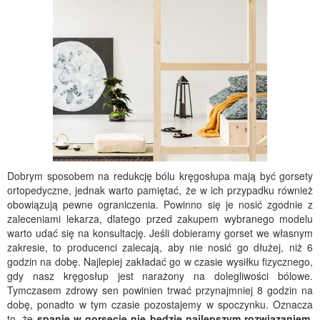
Dobrym sposobem na redukcję bólu kręgosłupa mają być gorsety
ortopedyczne, jednak warto pamiętać, że w ich przypadku również
obowiązują pewne ograniczenia. Powinno się je nosić zgodnie z
zaleceniami lekarza, dlatego przed zakupem wybranego modelu
warto udać się na konsultację. Jeśli dobieramy gorset we własnym
zakresie, to producenci zalecają, aby nie nosić go dłużej, niż 6
godzin na dobę. Najlepiej zakładać go w czasie wysiłku fizycznego,
gdy nasz kręgosłup jest narażony na dolegliwości bólowe.
Tymczasem zdrowy sen powinien trwać przynajmniej 8 godzin na
dobę, ponadto w tym czasie pozostajemy w spoczynku. Oznacza
to, że
spanie w gorsecie nie będzie najlepszym rozwiązaniem
.