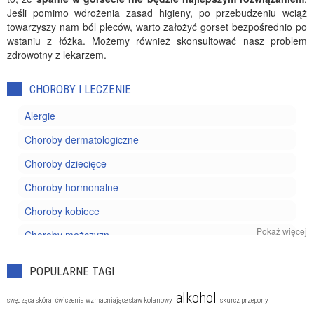
Jeśli pomimo wdrożenia zasad higieny, po przebudzeniu wciąż
towarzyszy nam ból pleców, warto założyć gorset bezpośrednio po
wstaniu z łóżka. Możemy również skonsultować nasz problem
zdrowotny z lekarzem.
CHOROBY I LECZENIE
Alergie
Choroby dermatologiczne
Choroby dziecięce
Choroby hormonalne
Choroby kobiece
Pokaż więcej
Choroby mężczyzn
Choroby nowotworowe
POPULARNE TAGI
Choroby oczu
alkohol
swędząca skóra
ćwiczenia wzmacniające staw kolanowy
skurcz przepony
Choroby reumatyczne