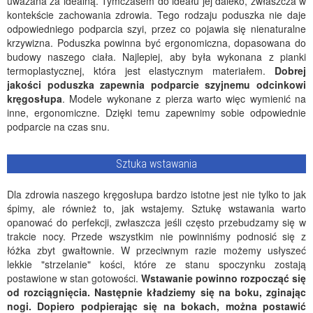
uważana za idealną. Tymczasem do ideału jej daleko, zwłaszcza w
kontekście zachowania zdrowia. Tego rodzaju poduszka nie daje
odpowiedniego podparcia szyi, przez co pojawia się nienaturalne
krzywizna. Poduszka powinna być ergonomiczna, dopasowana do
budowy naszego ciała. Najlepiej, aby była wykonana z pianki
termoplastycznej, która jest elastycznym materiałem.
Dobrej
jakości poduszka zapewnia podparcie szyjnemu odcinkowi
kręgosłupa
. Modele wykonane z pierza warto więc wymienić na
inne, ergonomiczne. Dzięki temu zapewnimy sobie odpowiednie
podparcie na czas snu.
Sztuka wstawania
Dla zdrowia naszego kręgosłupa bardzo istotne jest nie tylko to jak
śpimy, ale również to, jak wstajemy. Sztukę wstawania warto
opanować do perfekcji, zwłaszcza jeśli często przebudzamy się w
trakcie nocy. Przede wszystkim nie powinniśmy podnosić się z
łóżka zbyt gwałtownie. W przeciwnym razie możemy usłyszeć
lekkie "strzelanie" kości, które ze stanu spoczynku zostają
postawione w stan gotowości.
Wstawanie powinno rozpocząć się
od rozciągnięcia. Następnie kładziemy się na boku, zginając
nogi. Dopiero podpierając się na bokach, można postawić