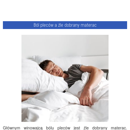
Ból pleców a źle dobrany materac
Głównym winowajcą bólu pleców jest źle dobrany materac.