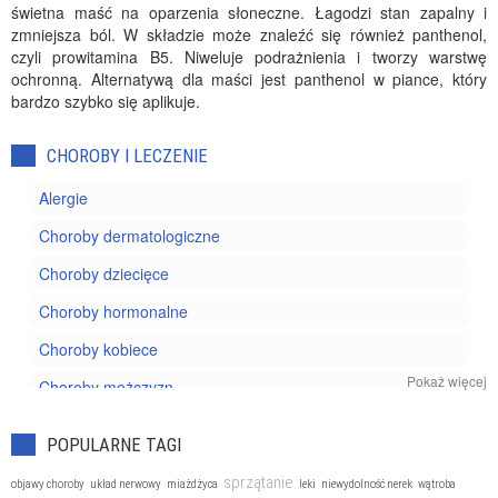
świetna maść na oparzenia słoneczne. Łagodzi stan zapalny i
zmniejsza ból. W składzie może znaleźć się również panthenol,
czyli prowitamina B5. Niweluje podrażnienia i tworzy warstwę
ochronną. Alternatywą dla maści jest panthenol w piance, który
bardzo szybko się aplikuje.
CHOROBY I LECZENIE
Alergie
Choroby dermatologiczne
Choroby dziecięce
Choroby hormonalne
Choroby kobiece
Pokaż więcej
Choroby mężczyzn
Choroby nowotworowe
POPULARNE TAGI
Choroby oczu
sprzątanie
objawy choroby
układ nerwowy
miażdżyca
leki
niewydolność nerek
wątroba