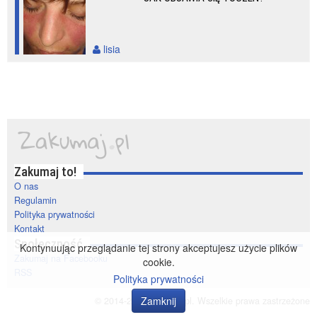
lisia
Zakumaj to!
O nas
Regulamin
Polityka prywatności
Kontakt
Społeczność
Kontynuując przeglądanie tej strony akceptujesz użycie plików
Zakumaj na Facebooku
cookie.
RSS
Polityka prywatności
Zamknij
© 2014-2020 zakumaj.pl. Wszelkie prawa zastrzeżone