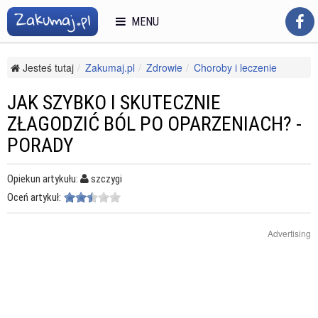
MENU
Jesteś tutaj
Zakumaj.pl
Zdrowie
Choroby i leczenie
Likwidowanie bólu i odporność
Jak szybko i skutecznie złagodzić ból po oparzeniach? - porady
JAK SZYBKO I SKUTECZNIE
ZŁAGODZIĆ BÓL PO OPARZENIACH? -
PORADY
Opiekun artykułu:
szczygi
Oceń artykuł:
Advertising