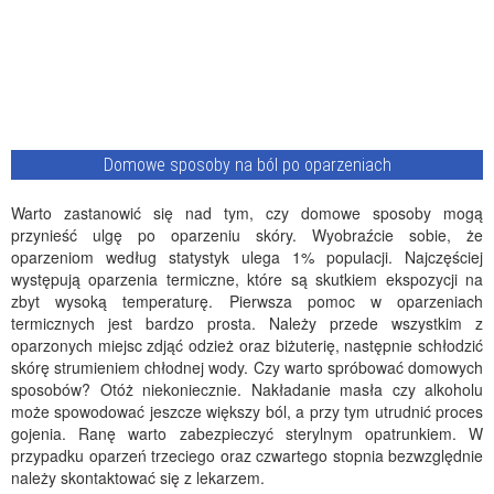
Domowe sposoby na ból po oparzeniach
Warto zastanowić się nad tym, czy domowe sposoby mogą
przynieść ulgę po oparzeniu skóry. Wyobraźcie sobie, że
oparzeniom według statystyk ulega 1% populacji. Najczęściej
występują oparzenia termiczne, które są skutkiem ekspozycji na
zbyt wysoką temperaturę. Pierwsza pomoc w oparzeniach
termicznych jest bardzo prosta. Należy przede wszystkim z
oparzonych miejsc zdjąć odzież oraz biżuterię, następnie schłodzić
skórę strumieniem chłodnej wody. Czy warto spróbować domowych
sposobów? Otóż niekoniecznie. Nakładanie masła czy alkoholu
może spowodować jeszcze większy ból, a przy tym utrudnić proces
gojenia. Ranę warto zabezpieczyć sterylnym opatrunkiem. W
przypadku oparzeń trzeciego oraz czwartego stopnia bezwzględnie
należy skontaktować się z lekarzem.