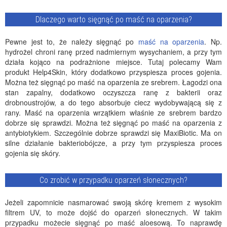
Dlaczego warto sięgnąć po maść na oparzenia?
Pewne jest to, że należy sięgnąć po
maść na oparzenia
. Np.
hydrożel chroni ranę przed nadmiernym wysychaniem, a przy tym
działa kojąco na podrażnione miejsce. Tutaj polecamy Wam
produkt Help4Skin, który dodatkowo przyspiesza proces gojenia.
Można też sięgnąć po maść na oparzenia ze srebrem. Łagodzi ona
stan zapalny, dodatkowo oczyszcza ranę z bakterii oraz
drobnoustrojów, a do tego absorbuje ciecz wydobywającą się z
rany. Maść na oparzenia wrzątkiem właśnie ze srebrem bardzo
dobrze się sprawdzi. Można też sięgnąć po maść na oparzenia z
antybiotykiem. Szczególnie dobrze sprawdzi się MaxiBiotic. Ma on
silne działanie bakteriobójcze, a przy tym przyspiesza proces
gojenia się skóry.
Co zrobić w przypadku oparzeń słonecznych?
Jeżeli zapomnicie nasmarować swoją skórę kremem z wysokim
filtrem UV, to może dojść do oparzeń słonecznych. W takim
przypadku możecie sięgnąć po maść aloesową. To naprawdę