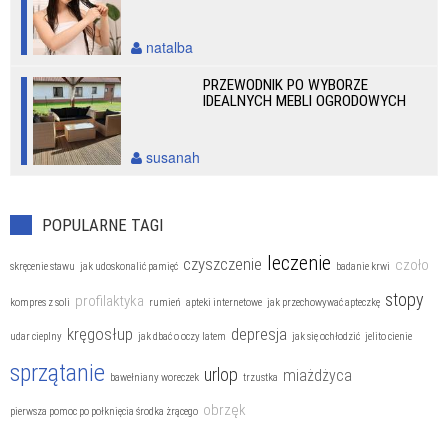
natalba
PRZEWODNIK PO WYBORZE
IDEALNYCH MEBLI OGRODOWYCH
susanah
POPULARNE TAGI
leczenie
czyszczenie
czoło
skręcenie stawu
jak udoskonalić pamięć
badanie krwi
stopy
profilaktyka
kompres z soli
rumień
apteki internetowe
jak przechowywać apteczkę
kręgosłup
depresja
udar cieplny
jak dbać o oczy latem
jak się ochłodzić
jelito cienie
sprzątanie
urlop
miażdżyca
bawełniany woreczek
trzustka
obrzęk
pierwsza pomoc po połknięcia środka żrącego