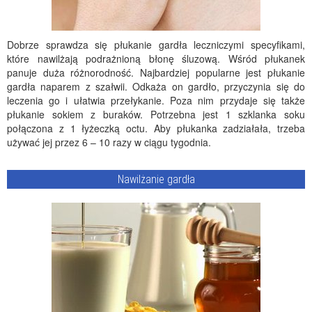
Dobrze sprawdza się płukanie gardła leczniczymi specyfikami,
które nawilżają podrażnioną błonę śluzową. Wśród płukanek
panuje duża różnorodność. Najbardziej popularne jest płukanie
gardła naparem z szałwii. Odkaża on gardło, przyczynia się do
leczenia go i ułatwia przełykanie. Poza nim przydaje się także
płukanie sokiem z buraków. Potrzebna jest 1 szklanka soku
połączona z 1 łyżeczką octu. Aby płukanka zadziałała, trzeba
używać jej przez 6 – 10 razy w ciągu tygodnia.
Nawilżanie gardła