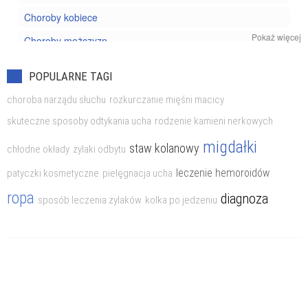
Choroby kobiece
Pokaż więcej
Choroby mężczyzn
Choroby nowotworowe
POPULARNE TAGI
Choroby oczu
choroba narządu słuchu
rozkurczanie mięśni macicy
Choroby reumatyczne
skuteczne sposoby odtykania ucha
rodzenie kamieni nerkowych
Choroby układu kostnego
migdałki
staw kolanowy
chłodne okłady
żylaki odbytu
Choroby układu krążenia
leczenie hemoroidów
patyczki kosmetyczne
pielęgnacja ucha
Choroby układu moczowego
ropa
diagnoza
sposób leczenia żylaków
kolka po jedzeniu
Choroby układu nerwowego
Choroby układu oddechowego
Choroby układu pokarmowego
Choroby weneryczne
Choroby wieku podeszłego