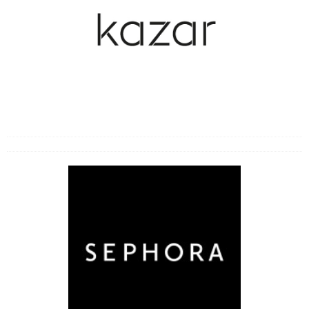
Choroby zakaźne
Cukrzyca
Inne choroby i bóle
Likwidowanie bólu i odporność
Operacje i zabiegi
Przeziębienia
Zaburzenia seksualne