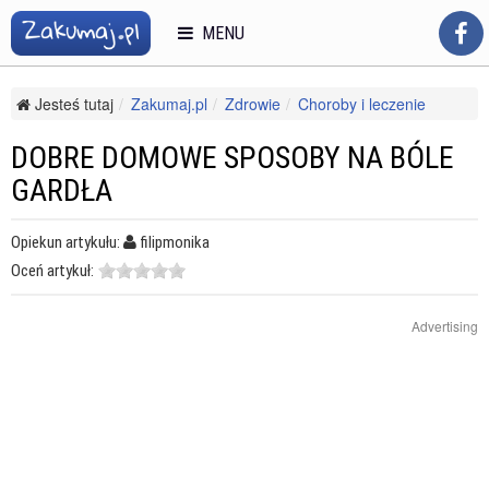
MENU
Jesteś tutaj
Zakumaj.pl
Zdrowie
Choroby i leczenie
Inne choroby i bóle
Dobre domowe sposoby na bóle gardła
DOBRE DOMOWE SPOSOBY NA BÓLE
GARDŁA
Opiekun artykułu:
filipmonika
Oceń artykuł:
Advertising