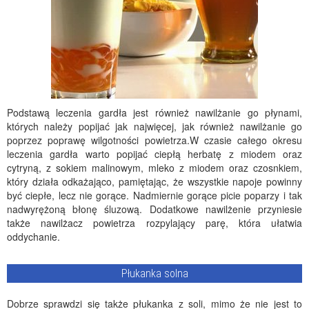
Podstawą leczenia gardła jest również nawilżanie go płynami,
których należy popijać jak najwięcej, jak również nawilżanie go
poprzez poprawę wilgotności powietrza.W czasie całego okresu
leczenia gardła warto popijać ciepłą herbatę z miodem oraz
cytryną, z sokiem malinowym, mleko z miodem oraz czosnkiem,
który działa odkażająco, pamiętając, że wszystkie napoje powinny
być ciepłe, lecz nie gorące. Nadmiernie gorące picie poparzy i tak
nadwyrężoną błonę śluzową. Dodatkowe nawilżenie przyniesie
także nawilżacz powietrza rozpylający parę, która ułatwia
oddychanie.
Płukanka solna
Dobrze sprawdzi się także płukanka z soli, mimo że nie jest to