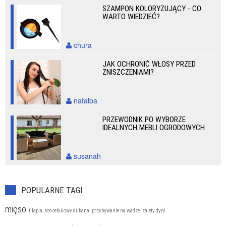
SZAMPON KOLORYZUJĄCY - CO
WARTO WIEDZIEĆ?
chura
JAK OCHRONIĆ WŁOSY PRZED
ZNISZCZENIAMI?
natalba
PRZEWODNIK PO WYBORZE
IDEALNYCH MEBLI OGRODOWYCH
susanah
POPULARNE TAGI
mięso
tilapia
sos cebulowy dukana
przybywanie na wadze
zalety dyni