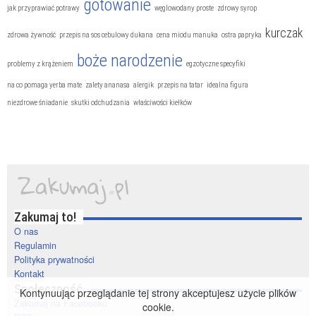
gotowanie
jak przyprawiać potrawy
węglowodany proste
zdrowy syrop
kurczak
zdrowa żywność
przepis na sos cebulowy dukana
cena miodu manuka
ostra papryka
boże narodzenie
problemy z krążeniem
egzotyczne specyfiki
na co pomaga yerba mate
zalety ananasa
alergik
przepis na tatar
idealna figura
niezdrowe śniadanie
skutki odchudzania
właściwości kiełków
Zakumaj to!
O nas
Regulamin
Polityka prywatności
Kontakt
Społeczność
Kontynuując przeglądanie tej strony akceptujesz użycie plików
Zakumaj na Facebooku
cookie.