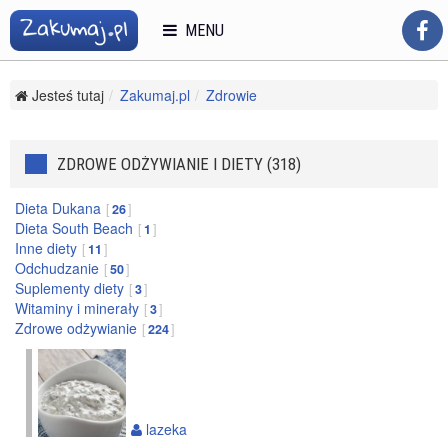
MENU
Jesteś tutaj
Zakumaj.pl
Zdrowie
Zdrowe odżywianie i diety
ZDROWE ODŻYWIANIE I DIETY (318)
Dieta Dukana
26
Dieta South Beach
1
Inne diety
11
Odchudzanie
50
Suplementy diety
3
Witaminy i minerały
3
Zdrowe odżywianie
224
lazeka