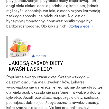
przy jednoczesnym przyroście masy mięśniowej. Ten
drugi efekt niekoniecznie podoba się kobietom, jednak
mężczyźni doceniają ten fakt, dlatego często korzystają
z takiego sposobu na odchudzanie. Nie jest on
bynajmniej monotonny, ponieważ posiłki mogą być
bardzo różnorodne. Oto kilka z nich.
Czytaj więcej »
martini
JAKIE SĄ ZASADY DIETY
KWAŚNIEWSKIEGO?
Popularna swego czasu dieta Kwaśniewskiego w
dalszym ciągu ma wielu zwolenników. Lekarze
wypowiadają się o niej różnie, jednak nie da się ukryć, że
dla wielu osób okazała się przełomem w walce o dobrą
sylwetkę. Jeżeli rozważasz rozpoczęcie diety, szukasz,
poznajesz, dobrze jest żebyś poznała również zasady,
które rządzą się tą dietą. Nie jest ona najlepszą z