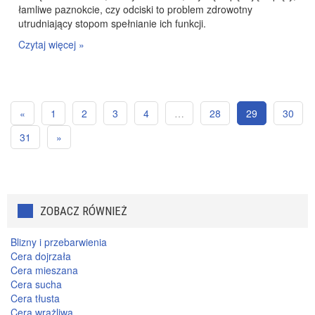
łamliwe paznokcie, czy odciski to problem zdrowotny
utrudniający stopom spełnianie ich funkcji.
Czytaj więcej »
«
1
2
3
4
…
28
29
30
31
»
ZOBACZ RÓWNIEŻ
Blizny i przebarwienia
Cera dojrzała
Cera mieszana
Cera sucha
Cera tłusta
Cera wrażliwa