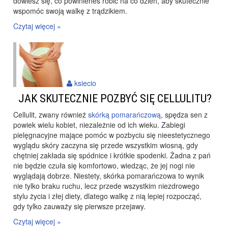
dowiesz się, co powinieneś robić na co dzień, aby skutecznie
wspomóc swoją walkę z trądzikiem.
Czytaj więcej »
ksiecio
JAK SKUTECZNIE POZBYĆ SIĘ CELLULITU?
Cellulit, zwany również
skórką pomarańczową
, spędza sen z
powiek wielu kobiet, niezależnie od ich wieku. Zabiegi
pielęgnacyjne mające pomóc w pozbyciu się nieestetycznego
wyglądu skóry zaczyna się przede wszystkim wiosną, gdy
chętniej zakłada się spódnice i krótkie spodenki. Żadna z pań
nie będzie czuła się komfortowo, wiedząc, że jej nogi nie
wyglądają dobrze. Niestety, skórka pomarańczowa to wynik
nie tylko braku ruchu, lecz przede wszystkim niezdrowego
stylu życia i złej diety, dlatego walkę z nią lepiej rozpocząć,
gdy tylko zauważy się pierwsze przejawy.
Czytaj więcej »