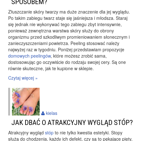
SPOSOBEM?
Złuszczanie skóry twarzy ma duże znaczenie dla jej wyglądu.
Po takim zabiegu twarz staje się jaśniejsza i młodsza. Staraj
się jednak nie wykonywać tego zabiegu zbyt intensywnie,
ponieważ zewnętrzna warstwa skóry służy do obrony
organizmu przed szkodliwym promieniowaniem słonecznym i
zanieczyszczeniami powietrza. Peeling stosować należy
najwyżej raz w tygodniu. Poniżej przedstawiam propozycje
domowych peelingów
, które możesz zrobić sama,
dostosowując go oczywiście do rodzaju swojej cery. Są one
równie skuteczne, jak te kupione w sklepie.
Czytaj więcej »
kielas
JAK DBAĆ O ATRAKCYJNY WYGLĄD STÓP?
Atrakcyjny wygląd
stóp
to nie tylko kwestia estetyki. Stopy
służą do chodzenia, każdy ich defekt, czy są to pękające pięty,