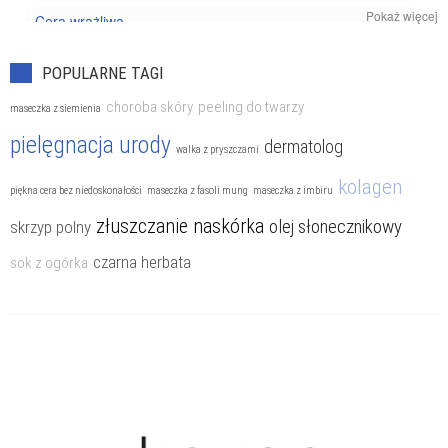
Pokaż więcej
Cera wrażliwa
Kosmetyki pielęgnacyjne
POPULARNE TAGI
Trądzik
choroba skóry
peeling do twarzy
maseczka z siemienia
pielęgnacja urody
dermatolog
walka z pryszczami
kolagen
piękna cera bez niedoskonałości
maseczka z fasoli mung
maseczka z imbiru
złuszczanie naskórka
olej słonecznikowy
skrzyp polny
czarna herbata
sok z ogórka