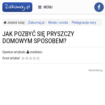
MENU
Jesteś tutaj
Zakumaj.pl
Moda i uroda
Pielęgnacja cery
Trądzik
Jak pozbyć się pryszczy domowym sposobem?
JAK POZBYĆ SIĘ PRYSZCZY
DOMOWYM SPOSOBEM?
Opiekun artykułu:
merblanc
Oceń artykuł:
Advertising