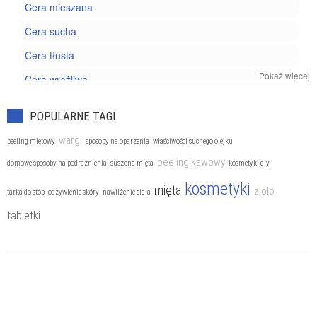
Cera mieszana
Cera sucha
Cera tłusta
Pokaż więcej
Cera wrażliwa
Kosmetyki pielęgnacyjne
POPULARNE TAGI
Trądzik
wargi
peeling miętowy
sposoby na oparzenia
właściwości suchego olejku
peeling kawowy
domowe sposoby na podrażnienia
suszona mięta
kosmetyki diy
kosmetyki
mięta
zioło
tarka do stóp
odżywienie skóry
nawilżenie ciała
tabletki