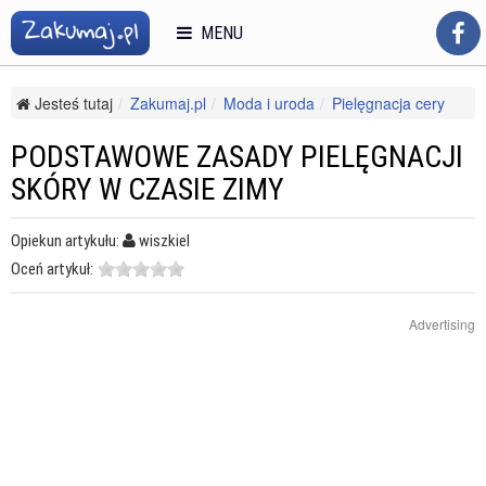
MENU
Jesteś tutaj
Zakumaj.pl
Moda i uroda
Pielęgnacja cery
Cera wrażliwa
Podstawowe zasady pielęgnacji skóry w czasie zimy
PODSTAWOWE ZASADY PIELĘGNACJI
SKÓRY W CZASIE ZIMY
Opiekun artykułu:
wiszkiel
Oceń artykuł:
Advertising