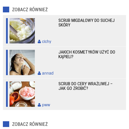
ZOBACZ RÓWNIEŻ
SCRUB MIGDAŁOWY DO SUCHEJ
SKÓRY
cichy
JAKICH KOSMETYKÓW UŻYĆ DO
KĄPIELI?
annad
SCRUB DO CERY WRAŻLIWEJ –
JAK GO ZROBIĆ?
pww
ZOBACZ RÓWNIEŻ