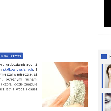
ków owsianych
ru gruboziarnistego, 2
ch
płatków owsianych
, 1
ymieszaj w miseczce, aż
ymi, okrężnymi ruchami
i czoła, gdzie znajduje
ucz letnią wodą i osusz