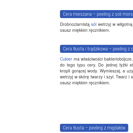
Cera mieszana – peeling z soli mors
Drobnoziarnistą
sól
wetrzyj w wilgotną 
osusz miękkim ręcznikiem.
Cera tłusta i trądzikowa – peeling z 
Cukier
ma właściwości bakteriobójcze, 
do tego typu cery. Do jednej łyżki st
kropli gorącej wody. Wymieszaj, a uzy
wetrzyj w skórę twarzy i szyi. Twarz i 
osusz miękkim ręcznikiem.
Cera tłusta – peeling z migdałów