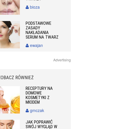
bioza
PODSTAWOWE
ZASADY
NAKŁADANIA
SERUM NA TWARZ
ewajan
Advertising
ZOBACZ RÓWNIEŻ
RECEPTURY NA
DOMOWE
KOSMETYKI Z
MIODEM
gmczak
JAK POPRAWIĆ
SWÓJ WYGLĄD W