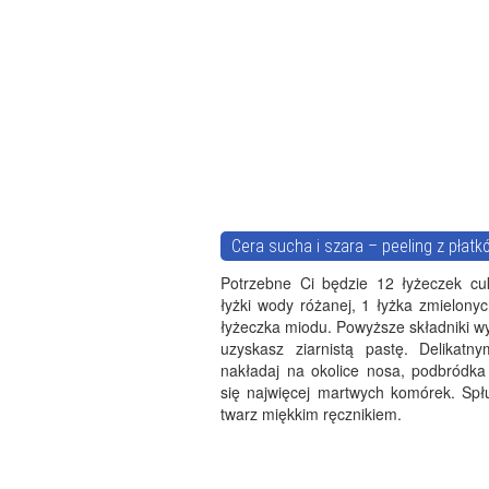
Cera sucha i szara – peeling z płat
Potrzebne Ci będzie 12 łyżeczek cuk
łyżki wody różanej, 1 łyżka zmielony
łyżeczka miodu. Powyższe składniki w
uzyskasz ziarnistą pastę. Delikatn
nakładaj na okolice nosa, podbródka 
się najwięcej martwych komórek. Spł
twarz miękkim ręcznikiem.