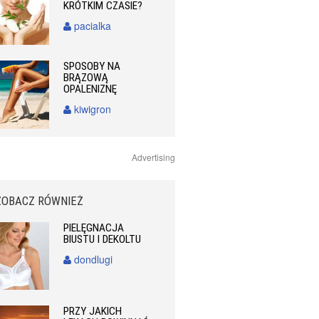
KRÓTKIM CZASIE?
pacialka
SPOSOBY NA
BRĄZOWĄ
OPALENIZNĘ
kiwigron
Advertising
ZOBACZ RÓWNIEŻ
PIELĘGNACJA
BIUSTU I DEKOLTU
dondlugi
PRZY JAKICH