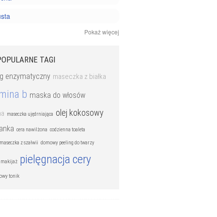
usta
Pokaż więcej
ażliwa
ki pielęgnacyjne
POPULARNE TAGI
ng enzymatyczny
maseczka z białka
mina b
maska do włosów
olej kokosowy
na
maseczka ujędrniająca
anka
cera nawilżona
codzienna toaleta
aseczka z szałwii
domowy peeling do twarzy
pielęgnacja cery
 makijaż
owy tonik