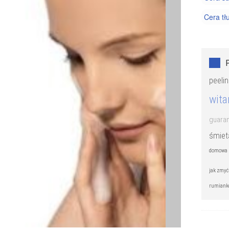
Cera tł
Cera wr
Kosmety
Trądzik
peeli
wita
guara
śmiet
domowa m
jak zmyć
rumiank