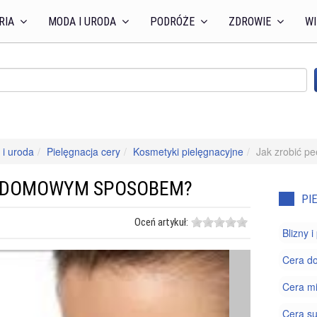
RIA
MODA I URODA
PODRÓŻE
ZDROWIE
WI
i uroda
Pielęgnacja cery
Kosmetyki pielęgnacyjne
Jak zrobić 
G DOMOWYM SPOSOBEM?
PI
Oceń artykuł:
Blizny 
Cera do
Cera m
Cera s