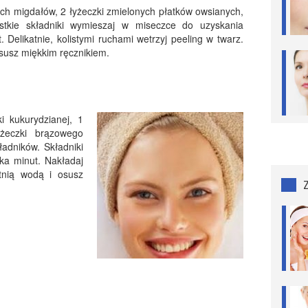
ych migdałów, 2 łyżeczki zmielonych płatków owsianych,
tkie składniki wymieszaj w miseczce do uzyskania
t. Delikatnie, kolistymi ruchami wetrzyj peeling w twarz.
osusz miękkim ręcznikiem.
i kukurydzianej, 1
yżeczki brązowego
adników. Składniki
ka minut. Nakładaj
etnią wodą i osusz