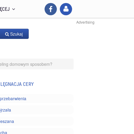
ĘCEJ
Advertising
Szukaj
peeling domowym sposobem?
ELĘGNACJA CERY
i przebarwienia
jrzała
ieszana
ucha