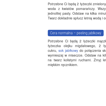
Potrzebne Ci będą 2 łyżeczki zmielon
woda z kwiatów pomarańczy. Wszys
jednolitej pasty. Odstaw na kilka minu
Twarz dokładnie spłucz letnią wodą i 
Cera normalna – peeling jabłkowy
Potrzebne Ci będą 2 łyżeczki mączk
łyżeczka olejku migdałowego, 2 ł
cukru,
sok jabłkowy
do połączenia skł
wymieszaj w miseczce. Odstaw na kil
na twarz kolistymi ruchami. Zmyj l
miękkim ręcznikiem.