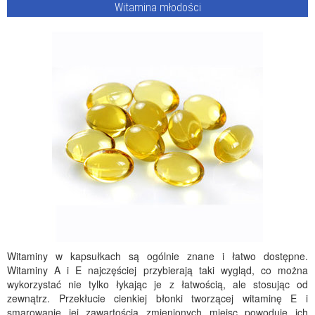
Witamina młodości
Witaminy w kapsułkach są ogólnie znane i łatwo dostępne.
Witaminy A i E najczęściej przybierają taki wygląd, co można
wykorzystać nie tylko łykając je z łatwością, ale stosując od
zewnątrz. Przekłucie cienkiej błonki tworzącej witaminę E i
smarowanie jej zawartością zmienionych miejsc powoduje ich