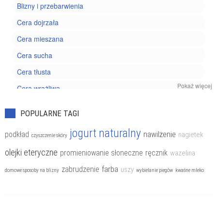
Blizny i przebarwienia
Cera dojrzała
Cera mieszana
Cera sucha
Cera tłusta
Pokaż więcej
Cera wrażliwa
Kosmetyki pielęgnacyjne
POPULARNE TAGI
Trądzik
jogurt naturalny
nawilżenie
podkład
nagietek
czyszczenie skóry
olejki eteryczne
promieniowanie słoneczne
ręcznik
wazelina
farba
zabrudzenie
uszy
domowe sposoby na blizny
wybielanie piegów
kwaśne mleko