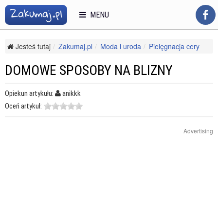
MENU
Jesteś tutaj
Zakumaj.pl
Moda i uroda
Pielęgnacja cery
Blizny i przebarwienia
Domowe sposoby na blizny
DOMOWE SPOSOBY NA BLIZNY
Opiekun artykułu:
anikkk
Oceń artykuł:
Advertising