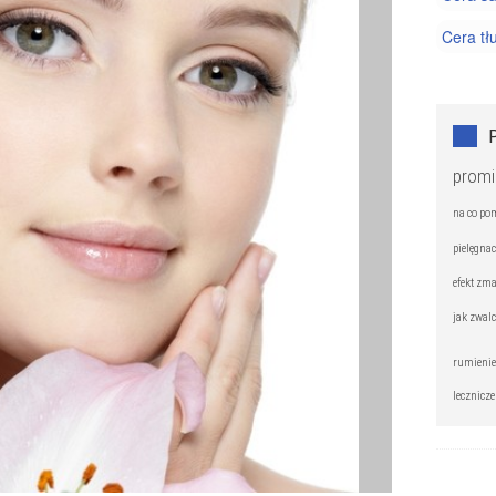
Cera tł
Cera wr
Kosmety
Trądzik
promi
na co po
pielęgnac
efekt zm
jak zwal
rumienie
lecznicze