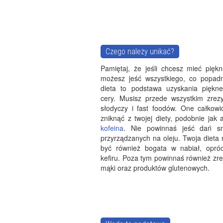
Czego należy unikać?
Pamiętaj, że jeśli chcesz mieć piękn
możesz jeść wszystkiego, co popad
dieta to podstawa uzyskania piękne
cery. Musisz przede wszystkim zre
słodyczy i fast foodów. One całkowi
zniknąć z twojej diety, podobnie jak 
kofeina
. Nie powinnaś jeść dań s
przyrządzanych na oleju. Twoja dieta
być również bogata w nabiał, opróc
kefiru. Poza tym powinnaś również zr
mąki oraz produktów glutenowych.