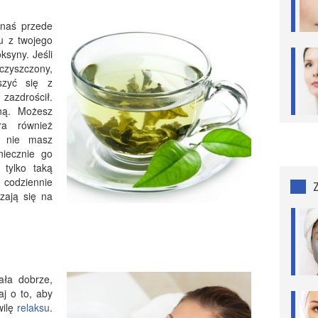
nnaś przede
u z twojego
syny. Jeśli
zyszczony,
szyć się z
 zazdrościł.
ną. Możesz
ra również
i nie masz
niecznie go
 tylko taką
codziennie
zają się na
ała dobrze,
aj o to, aby
wilę
relaksu
.