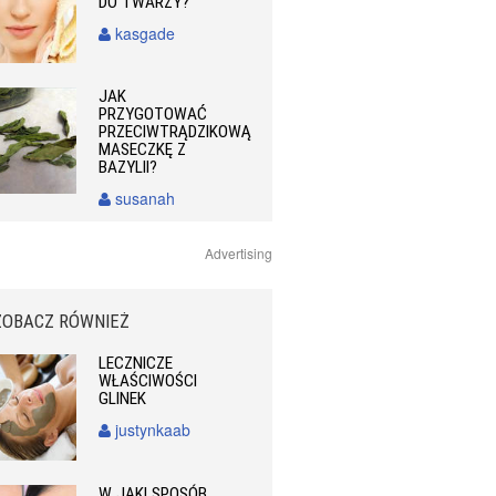
DO TWARZY?
kasgade
JAK
PRZYGOTOWAĆ
PRZECIWTRĄDZIKOWĄ
MASECZKĘ Z
BAZYLII?
susanah
Advertising
ZOBACZ RÓWNIEŻ
LECZNICZE
WŁAŚCIWOŚCI
GLINEK
justynkaab
W JAKI SPOSÓB