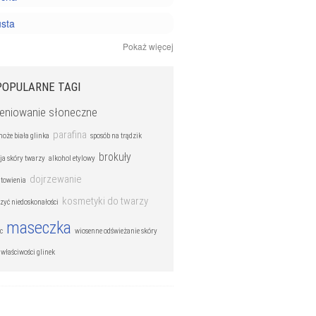
usta
Pokaż więcej
ażliwa
ki pielęgnacyjne
POPULARNE TAGI
eniowanie słoneczne
parafina
może biała glinka
sposób na trądzik
brokuły
ja skóry twarzy
alkohol etylowy
dojrzewanie
atowienia
kosmetyki do twarzy
czyć niedoskonałości
maseczka
c
wiosenne odświeżanie skóry
 właściwości glinek