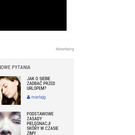
Advertising
NOWE PYTANIA
JAK O SIEBIE
ZADBAĆ PRZED
URLOPEM?
martajg
PODSTAWOWE
ZASADY
PIELĘGNACJI
SKÓRY W CZASIE
ZIMY