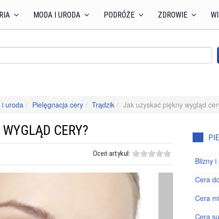
RIA
MODA I URODA
PODRÓŻE
ZDROWIE
WI
i uroda
Pielęgnacja cery
Trądzik
Jak uzyskać piękny wygląd cer
Y WYGLĄD CERY?
PI
Oceń artykuł:
Blizny 
Cera do
Cera m
Cera s