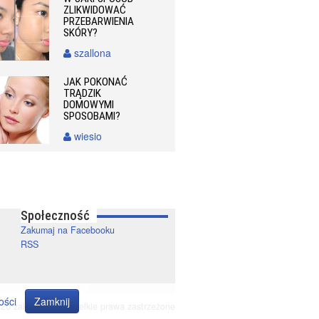
ZLIKWIDOWAĆ
PRZEBARWIENIA
SKÓRY?
szallona
JAK POKONAĆ
TRĄDZIK
DOMOWYMI
SPOSOBAMI?
wiesio
Społeczność
Zakumaj na Facebooku
RSS
ości
Zamknij
20 zakumaj.pl. Wszelkie prawa zastrzeżone