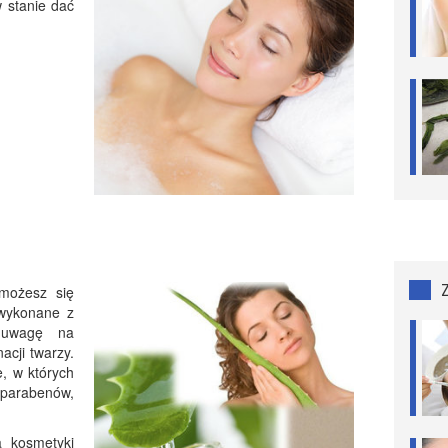
 stanie dać
 możesz się
 wykonane z
j uwagę na
acji twarzy.
e, w których
parabenów,
 kosmetyki