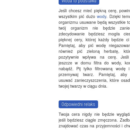
Woda to podstawa
Jeśli chcesz mieć piękną cerę, powi
wszystkim pić dużo
wody
. Dzięki tem
organizmu usuwane będą wszystkie tok
twój organizm nie będzie zaniec
zdecydowanie będziesz mogła cie
pięknej cery, której każdy będzie ci
Pamiętaj, aby pić wodę niegazowa
również pić zieloną herbatę, któ
pozytywnie wpływa na cerę. Jeśl
jeszcze w domu filtra do wody, ko
nabądź. Pij tylko filtrowaną wodę i
przemywaj twarz. Pamiętaj, aby 
usuwać zanieczyszczenia, które osad
twojej twarzy w ciągu dnia.
Odpowiedni relaks
Twoja cera nigdy nie będzie wygląd
jeśli będziesz ciągle zmęczona. Zadb
znajdować czas na przyjemności i ch