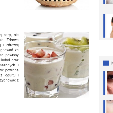
ą cerę, nie
nie. Zdrowa
j i zdrowej
zygnować ze
cie powinny
alkohol oraz
mażonych i
 nie powinna
z jogurtu i
ezygnować z