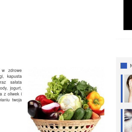
 w zdrowe
gi, kapusta
raz sałata
ody, jogurt,
wa z oliwek i
ianiu twoja