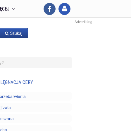
ĘCEJ
Advertising
Szukaj
y?
ELĘGNACJA CERY
i przebarwienia
jrzała
ieszana
ucha