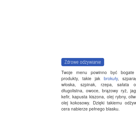
Zdrowe odżywianie
Twoje menu powinno być bogate
produkty, takie jak
brokuły
, szpara
włoska, szpinak, rzepa, sałata o
długolistna, owoce, brązowy ryż, jag
kefir, kapusta kiszona, olej rybny, oli
olej kokosowy. Dzięki takiemu odżyw
cera nabierze pełnego blasku.