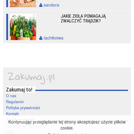
sandora
JAKIE ZIOŁA POMAGAJĄ
ZWALCZYĆ TRĄDZIK?
tachikoiwa
Zakumaj to!
O nas
Regulamin
Polityka prywatności
Kontakt
Społeczność
Kontynuując przeglądanie tej strony akceptujesz użycie plików
Zakumaj na Facebooku
cookie.
RSS