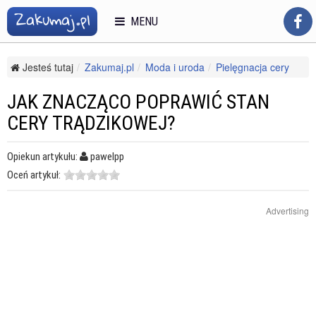
MENU
Jesteś tutaj
Zakumaj.pl
Moda i uroda
Pielęgnacja cery
Trądzik
Jak znacząco poprawić stan cery trądzikowej?
JAK ZNACZĄCO POPRAWIĆ STAN
CERY TRĄDZIKOWEJ?
Opiekun artykułu:
pawelpp
Oceń artykuł:
Advertising