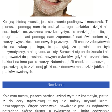
Kolejną istotną kwestią jest stosowanie peelingów i maseczek. Te
pierwsze pomogą nam się pozbyć starego naskórka i dzięki nim
cera będzie oczyszczona oraz kolorystycznie bardziej jednolita, te
drugie natomiast pomogą nam zapanować nad świeceniem się
twarzy i wyskakiwaniem nowych pryszczy. Jeśli chcesz zdecydować
się na zakup peelingu, to pamiętaj, że powinien on być
enzymatyczny, a nie gruboziarnisty. Sprawdzi się on doskonale i nie
doprowadzi do powstania nowych wykwitów, gdyż nie przeniesiesz
bakterii na inne partie twarzy. Natomiast jeśli chodzi o maseczki, to
sprawdzą się te z zielonej glinki oraz domowe maseczki z jabłka lub
płatków owsianych.
Nawilżanie
Kolejnym mitem, jeszcze bardziej szkodliwym niż kosmetyki, jest to,
iż do cery trądzikowej tłustej nie należy używać kremu
nawilżającego. Wręcz przeciwnie, nawilżenie jest jak najbardziej
potrzebne skórze tłustej, a zwłaszcza tej, która codziennie