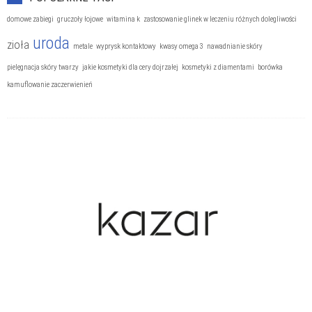
Trądzik
domowe zabiegi
gruczoły łojowe
witamina k
zastosowanie glinek w leczeniu różnych dolegliwości
uroda
zioła
metale
wyprysk kontaktowy
kwasy omega 3
nawadnianie skóry
pielęgnacja skóry twarzy
jakie kosmetyki dla cery dojrzałej
kosmetyki z diamentami
borówka
kamuflowanie zaczerwienień