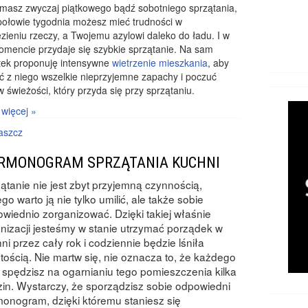
 masz zwyczaj piątkowego bądź sobotniego sprzątania,
połowie tygodnia możesz mieć trudności w
zieniu rzeczy, a Twojemu azylowi daleko do ładu. I w
mencie przydaje się szybkie sprzątanie. Na sam
tek proponuję intensywne
wietrzenie mieszkania
, aby
ć z niego wszelkie nieprzyjemne zapachy i poczuć
 świeżości, który przyda się przy sprzątaniu.
 więcej »
aszcz
RMONOGRAM SPRZĄTANIA KUCHNI
ątanie nie jest zbyt przyjemną czynnością,
ego warto ją nie tylko umilić, ale także sobie
wiednio zorganizować. Dzięki takiej właśnie
nizacji jesteśmy w stanie utrzymać porządek w
ni przez cały rok i codziennie będzie lśniła
tością. Nie martw się, nie oznacza to, że każdego
 spędzisz na ogarnianiu tego pomieszczenia kilka
in. Wystarczy, że sporządzisz sobie odpowiedni
onogram, dzięki któremu staniesz się