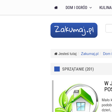
DOM I OGRÓD
KULINA
Jesteś tutaj
Zakumaj.pl
Dom i
SPRZĄTANIE (201)
W 
PO
Mało k
podoba
dzień,