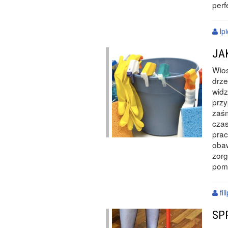
perf
lp
JA
Wios
drze
widz
przy
zaśm
czas
prac
obaw
zorg
pom
fil
SP