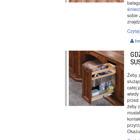
bałag
śmieci
sobie 
znajdz
Czytaj
be
GD
SU
Żeby z
służąc
całej 
wtedy 
przed
żeby z
musiał
konta
przyrz
Okazuj