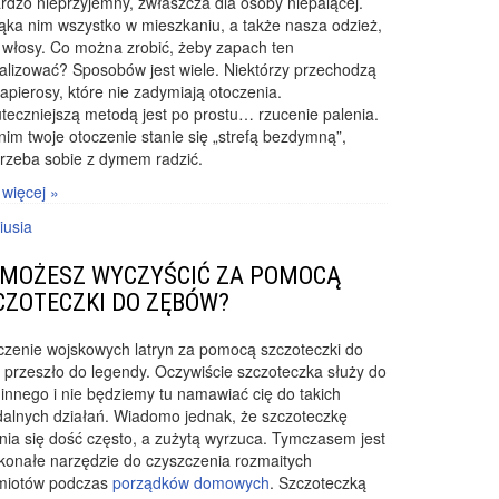
ardzo nieprzyjemny, zwłaszcza dla osoby niepalącej.
ąka nim wszystko w mieszkaniu, a także nasza odzież,
 włosy. Co można zrobić, żeby zapach ten
alizować? Sposobów jest wiele. Niektórzy przechodzą
apierosy
, które nie zadymiają otoczenia.
teczniejszą metodą jest po prostu… rzucenie palenia.
nim twoje otoczenie stanie się „strefą bezdymną”,
trzeba sobie z dymem radzić.
 więcej »
iusia
 MOŻESZ WYCZYŚCIĆ ZA POMOCĄ
CZOTECZKI DO ZĘBÓW?
czenie wojskowych latryn za pomocą szczoteczki do
przeszło do legendy. Oczywiście szczoteczka służy do
innego i nie będziemy tu namawiać cię do takich
dalnych działań. Wiadomo jednak, że szczoteczkę
ia się dość często, a zużytą wyrzuca. Tymczasem jest
konałe narzędzie do czyszczenia rozmaitych
miotów podczas
porządków domowych
. Szczoteczką