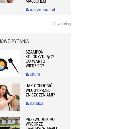
MALUCHEM
marzenaorzel
Advertising
NOWE PYTANIA
SZAMPON
KOLORYZUJĄCY -
CO WARTO
WIEDZIEĆ?
chura
JAK OCHRONIĆ
WŁOSY PRZED
ZNISZCZENIAMI?
natalba
PRZEWODNIK PO
WYBORZE
IDEALNYCH MEBLI