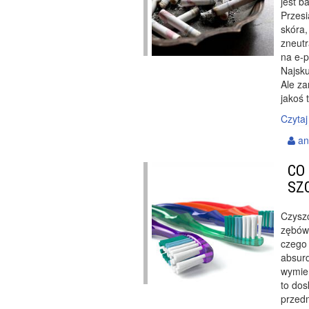
jest b
Przesi
skóra,
zneutr
na
e-p
Najsku
Ale za
jakoś 
Czytaj
an
CO
SZ
Czysz
zębów 
czego 
absur
wymien
to dos
przed