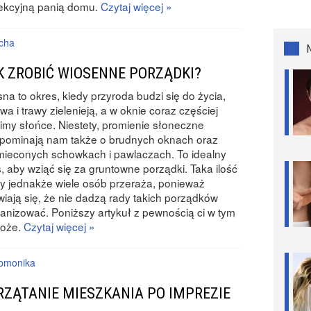
ekcyjną panią domu.
Czytaj więcej »
icha
K ZROBIĆ WIOSENNE PORZĄDKI?
na to okres, kiedy przyroda budzi się do życia,
wa i trawy zielenieją, a w oknie coraz częściej
imy słońce. Niestety, promienie słoneczne
pominają nam także o brudnych oknach oraz
ieconych schowkach i pawlaczach. To idealny
, aby wziąć się za gruntowne porządki. Taka ilość
y jednakże wiele osób przeraża, ponieważ
iają się, że nie dadzą rady takich porządków
anizować. Poniższy artykuł z pewnością ci w tym
oże.
Czytaj więcej »
ipmonika
RZĄTANIE MIESZKANIA PO IMPREZIE