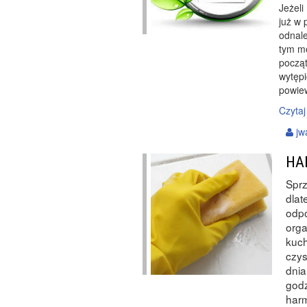
Jeżeli
już w 
odnale
tym mo
począ
wytępi
powiew
Czytaj
jw
HA
Sprz
dlat
odpo
orga
kuch
czys
dnia
godz
harm