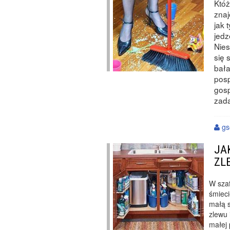
Któż
znaj
jak 
jedz
Nies
się 
bała
posp
gosp
zad
gs
JA
ZL
W sza
śmieci
małą s
zlewu
małej 