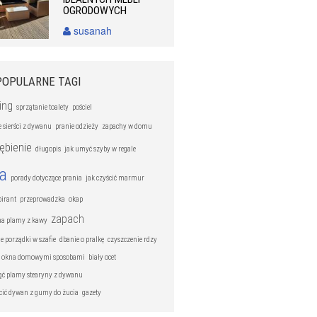
OGRODOWYCH
susanah
POPULARNE TAGI
ing
sprzątanie toalety
pościel
 sierści z dywanu
pranie odzieży
zapachy w domu
ębienie
długopis
jak umyć szyby w regale
ra
porady dotyczące prania
jak czyścić marmur
pirant
przeprowadzka
okap
zapach
na plamy z kawy
e porządki w szafie
dbanie o pralkę
czyszczenie rdzy
ć okna domowymi sposobami
biały ocet
ąć plamy stearyny z dywanu
ścić dywan z gumy do żucia
gazety