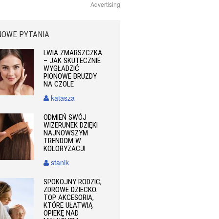
Advertising
NOWE PYTANIA
LWIA ZMARSZCZKA
– JAK SKUTECZNIE
WYGŁADZIĆ
PIONOWE BRUZDY
NA CZOLE
katasza
ODMIEŃ SWÓJ
WIZERUNEK DZIĘKI
NAJNOWSZYM
TRENDOM W
KOLORYZACJI
stanik
SPOKOJNY RODZIC,
ZDROWE DZIECKO.
TOP AKCESORIA,
KTÓRE UŁATWIĄ
OPIEKĘ NAD