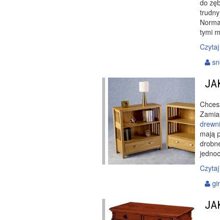
do zęb
trudny
Normal
tymi m
Czytaj
sn
JA
Chces
Zamias
drewn
mają p
drobne
jednoc
Czytaj
gi
JA