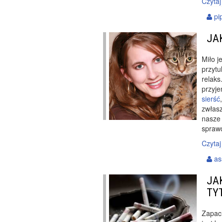
Czytaj
pip
JA
Miło j
przytu
relaks
przyje
sierść
zwłasz
nasze 
spraw
Czytaj
as
JA
TY
Zapa