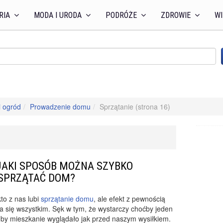
RIA
MODA I URODA
PODRÓŻE
ZDROWIE
WI
 ogród
Prowadzenie domu
Sprzątanie (strona 16)
JAKI SPOSÓB MOŻNA SZYBKO
SPRZĄTAĆ DOM?
to z nas lubi
sprzątanie domu
, ale efekt z pewnością
 się wszystkim. Sęk w tym, że wystarczy choćby jeden
 by mieszkanie wyglądało jak przed naszym wysiłkiem.