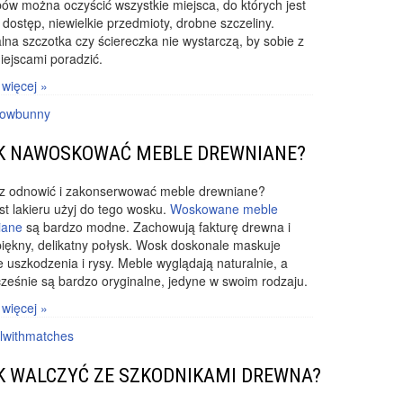
ów można oczyścić wszystkie miejsca, do których jest
 dostęp, niewielkie przedmioty, drobne szczeliny.
na szczotka czy ściereczka nie wystarczą, by sobie z
iejscami poradzić.
 więcej »
owbunny
K NAWOSKOWAĆ MEBLE DREWNIANE?
z odnowić i zakonserwować meble drewniane?
t lakieru użyj do tego wosku.
Woskowane meble
iane
są bardzo modne. Zachowują fakturę drewna i
iękny, delikatny połysk. Wosk doskonale maskuje
 uszkodzenia i rysy. Meble wyglądają naturalnie, a
ześnie są bardzo oryginalne, jedyne w swoim rodzaju.
 więcej »
rlwithmatches
K WALCZYĆ ZE SZKODNIKAMI DREWNA?