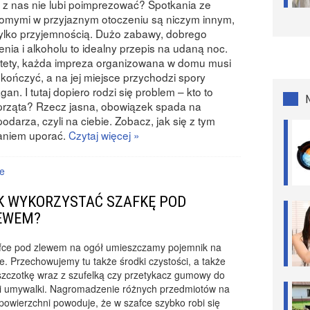
 z nas nie lubi poimprezować? Spotkania ze
omymi w przyjaznym otoczeniu są niczym innym,
tylko przyjemnością. Dużo zabawy, dobrego
enia i alkoholu to idealny przepis na udaną noc.
tety, każda impreza organizowana w domu musi
skończyć, a na jej miejsce przychodzi spory
gan. I tutaj dopiero rodzi się problem – kto to
rząta? Rzecz jasna, obowiązek spada na
odarza, czyli na ciebie. Zobacz, jak się z tym
aniem uporać.
Czytaj więcej »
e
K WYKORZYSTAĆ SZAFKĘ POD
EWEM?
fce pod zlewem na ogół umieszczamy pojemnik na
e. Przechowujemy tu także środki czystości, a także
zczotkę wraz z szufelką czy przetykacz gumowy do
 i umywalki. Nagromadzenie różnych przedmiotów na
powierzchni powoduje, że w szafce szybko robi się