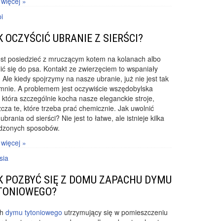
 więcej »
i
K OCZYŚCIĆ UBRANIE Z SIERŚCI?
est posiedzieć z mruczącym kotem na kolanach albo
lić się do psa. Kontakt ze zwierzęciem to wspaniały
. Ale kiedy spojrzymy na nasze ubranie, już nie jest tak
mnie. A problemem jest oczywiście wszędobylska
, która szczególnie kocha nasze eleganckie stroje,
cza te, które trzeba prać chemicznie. Jak uwolnić
ubrania od sierści? Nie jest to łatwe, ale istnieje kilka
dzonych sposobów.
 więcej »
sia
K POZBYĆ SIĘ Z DOMU ZAPACHU DYMU
TONIOWEGO?
ch
dymu tytoniowego
utrzymujący się w pomieszczeniu