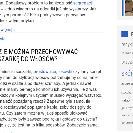
an. Dodatkowy problem to konieczność
segregacji
– jedno wiaderko na odpadki już nie wystarczy. Jak
z tym poradzić? Kilka praktycznych pomysłów
iesz w tym artykule.
 więcej »
yfa
recykl
ZIE MOŻNA PRZECHOWYWAĆ
usuwanie
SZARKĘ DO WŁOSÓW?
przezi
mieścić suszarki,
prostownice
,
lokówki
czy inny sprzęt
skó
y nam do stylizacji włosów potrzebujemy co najmniej
półki w szafle albo dużej szuflady. A jednak nawet
antypers
nie mamy pełnego komfortu ich używania. Ile z was
sposoby 
 każdym kolejnym użyciem musiało wyciągać wszystko,
naleźć pożądaną rzecz? Zapewne tyle samo, ile
wakacyjn
o rozplątywać poplątane kable, żeby dosięgły do
jak umy
ktu. Czy zatem można w jakiś sposób ulokować
jak usun
ądy, żeby były zawsze pod ręką i gotowe do użycia?
jak oczy
e się, że jest na to kilka sposobów. Zobaczcie same.