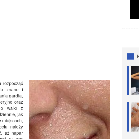
 rozpocząć
oło znane i
ania gardła,
eryjne oraz
do walki z
ziennie, jak
w miejscach,
celu należy
ć, aż napar