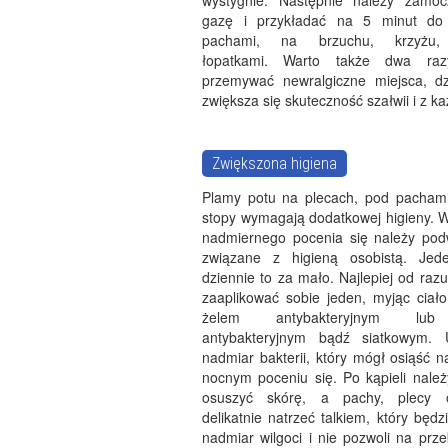
wystygnie. Następnie należy zamo
gazę i przykładać na 5 minut do
pachami, na brzuchu, krzyżu,
łopatkami. Warto także dwa raz
przemywać newralgiczne miejsca, d
zwiększa się skuteczność szałwii i z k
Zwiększona higiena
Plamy potu na plecach, pod pacham
stopy wymagają dodatkowej higieny. 
nadmiernego pocenia się należy podw
związane z higieną osobistą. Jede
dziennie to za mało. Najlepiej od raz
zaaplikować sobie jeden, myjąc ciało
żelem antybakteryjnym lu
antybakteryjnym bądź siatkowym.
nadmiar bakterii, który mógł osiąść 
nocnym poceniu się. Po kąpieli należ
osuszyć skórę, a pachy, plecy 
delikatnie natrzeć talkiem, który będz
nadmiar wilgoci i nie pozwoli na prze