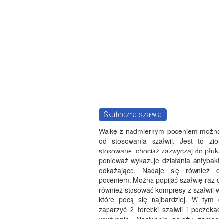
Skuteczna szałwia
Walkę z nadmiernym poceniem można
od stosowania szałwii. Jest to zi
stosowane, chociaż zazwyczaj do płuk
ponieważ wykazuje działania antybakt
odkażające. Nadaje się również 
poceniem. Można popijać szałwię raz d
również stosować kompresy z szałwii 
które pocą się najbardziej. W tym 
zaparzyć 2 torebki szałwii i poczeka