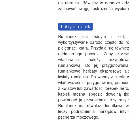
na ubrania. Również w doborze odz
zachować uwagę i ostrożność, wybieraj
Dobry rumianek
Rumianek jest jednym z ziół, 
wykorzystywane bardzo często do r
pielęgnacji ciała. Przydaje się równie
nadmiernego pocenia. Żeby skorzys
właściwości, należy przygotow
rumiankową. Do jej przygotowania
rumiankowe herbaty ekspresowe al
kwiaty rumianku. Do wanny z ciepłą 
wlać wcześniej przygotowany, przece
z kwiatów lub zawartości torebek herba
kąpieli można spędzić dowolną ilo
powtarzać ją przynajmniej trzy razy 
Rumianek ma również dodatkowe wła
leczy podrażnienia narządów inty
pęcherza moczowego.