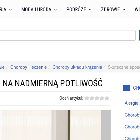
RIA
MODA I URODA
PODRÓŻE
ZDROWIE
WI
wie
Choroby i leczenie
Choroby układu krążenia
Skuteczne spos
 NA NADMIERNĄ POTLIWOŚĆ
CH
Oceń artykuł:
Alergie
Chorob
Choroby
Chorob