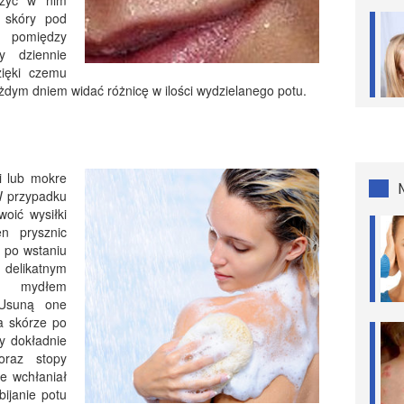
czyć w nim
 skóry pod
 pomiędzy
y dziennie
zięki czemu
ażdym dniem widać różnicę w ilości wydzielanego potu.
i lub mokre
W przypadku
oić wysiłki
n prysznic
u po wstaniu
 delikatnym
b mydłem
 Usuną one
na skórze po
y dokładnie
oraz stopy
ie wchłaniał
bijanie potu