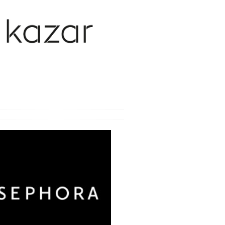
y weneryczne
y wieku podeszłego
y zakaźne
ca
oroby i bóle
wanie bólu i odporność
e i zabiegi
bienia
nia seksualne