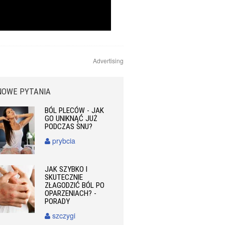
Advertising
NOWE PYTANIA
BÓL PLECÓW - JAK
GO UNIKNĄĆ JUŻ
PODCZAS SNU?
prybcia
JAK SZYBKO I
SKUTECZNIE
ZŁAGODZIĆ BÓL PO
OPARZENIACH? -
PORADY
szczygi