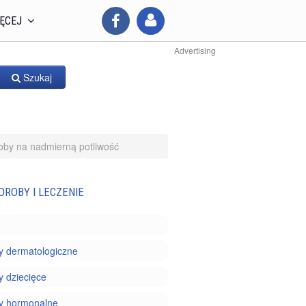
ĘCEJ
Advertising
Szukaj
oby na nadmierną potliwość
OROBY I LECZENIE
y dermatologiczne
 dziecięce
y hormonalne