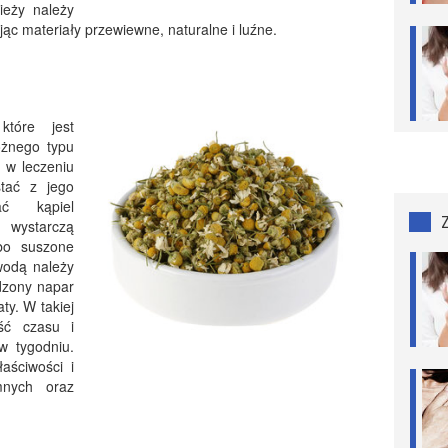
ieży należy
ąc materiały przewiewne, naturalne i luźne.
które jest
óżnego typu
ż w leczeniu
tać z jego
ać kąpiel
 wystarczą
bo suszone
wodą należy
dzony napar
ty. W takiej
ść czasu i
w tygodniu.
ściwości i
mnych oraz