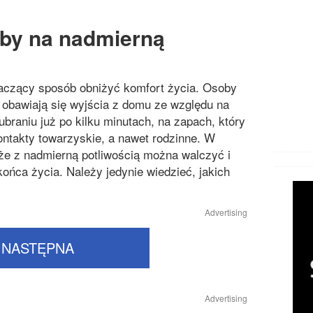
Chorob
Chorob
by na nadmierną
Chorob
Cukrzy
aczący sposób obniżyć komfort życia. Osoby
 obawiają się wyjścia z domu ze względu na
Inne ch
braniu już po kilku minutach, na zapach, który
Likwido
ontakty towarzyskie, a nawet rodzinne. W
że z nadmierną potliwością można walczyć i
Operacj
końca życia. Należy jedynie wiedzieć, jakich
Przezię
Advertising
Zaburze
NASTĘPNA
Advertising