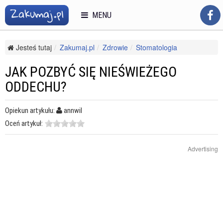
MENU
Jesteś tutaj
Zakumaj.pl
Zdrowie
Stomatologia
Higiena jamy ustnej
Jak pozbyć się nieświeżego oddechu?
JAK POZBYĆ SIĘ NIEŚWIEŻEGO
ODDECHU?
Opiekun artykułu:
annwil
Oceń artykuł:
Advertising