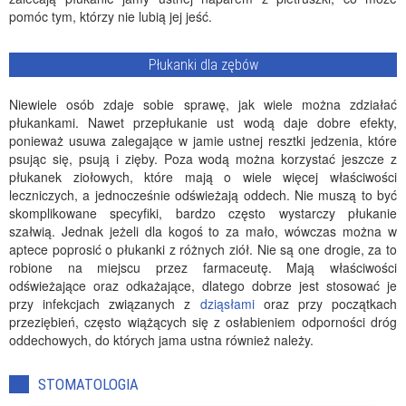
pomóc tym, którzy nie lubią jej jeść.
Płukanki dla zębów
Niewiele osób zdaje sobie sprawę, jak wiele można zdziałać
płukankami. Nawet przepłukanie ust wodą daje dobre efekty,
ponieważ usuwa zalegające w jamie ustnej resztki jedzenia, które
psując się, psują i zięby. Poza wodą można korzystać jeszcze z
płukanek ziołowych, które mają o wiele więcej właściwości
leczniczych, a jednocześnie odświeżają oddech. Nie muszą to być
skomplikowane specyfiki, bardzo często wystarczy płukanie
szałwią. Jednak jeżeli dla kogoś to za mało, wówczas można w
aptece poprosić o płukanki z różnych ziół. Nie są one drogie, za to
robione na miejscu przez farmaceutę. Mają właściwości
odświeżające oraz odkażające, dlatego dobrze jest stosować je
przy infekcjach związanych z
dziąsłami
oraz przy początkach
przeziębień, często wiążących się z osłabieniem odporności dróg
oddechowych, do których jama ustna również należy.
STOMATOLOGIA