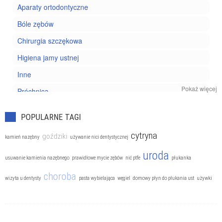
Aparaty ortodontyczne
Bóle zębów
Chirurgia szczękowa
Higiena jamy ustnej
Inne
Pokaż więcej
Próchnica
Protezy zębów
POPULARNE TAGI
Stomatologia dziecięca
cytryna
goździki
kamień nazębny
używanie nici dentystycznej
Zapalenie dziąseł
uroda
usuwanie kamienia nazębnego
prawidłowe mycie zębów
nić ptfe
płukanka
choroba
wizyta u dentysty
pasta wybielająca
węgiel
domowy płyn do płukania ust
używki