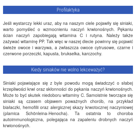
Profilaktyka
Jeśli wystarczy lekki uraz, aby na naszym ciele pojawiły się siniaki,
warto pomyśleć o wzmocnieniu naczyń krwionośnych. Pękaniu
ścian naczyń zapobiegają witamina C i rutyna. Należy także
zażywać witaminę PP. Tak więc w naszej diecie powinny się pojawić
świeże owoce i warzywa, a zwłaszcza owoce cytrusowe, czarne i
czerwone porzeczki, kapusta, brukselka, karczochy.
Kiedy siniaków nie wolno lekceważyć?
Siniaki pojawiające się z byle powodu mogą świadczyć o słabej
krzepliwości krwi oraz skłonności do pękania naczyń krwionośnych.
Może to być skutek niedoboru witaminy C. Samoistnie tworzące się
siniaki są czasem objawem poważnych chorób, na przykład
białaczki, hemofilii oraz alergicznej skazy krwotocznej naczyniowej
(plamica Schönleina-Henocha). Ta ostatnia to choroba
autoimmunologiczna, polegająca na zapaleniu drobnych naczyń
krwionośnych.