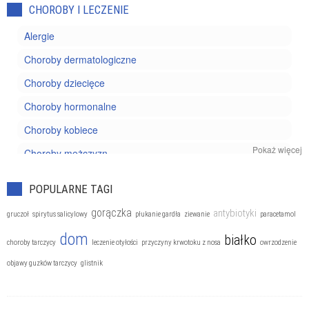
CHOROBY I LECZENIE
Alergie
Choroby dermatologiczne
Choroby dziecięce
Choroby hormonalne
Choroby kobiece
Pokaż więcej
Choroby mężczyzn
Choroby nowotworowe
POPULARNE TAGI
Choroby oczu
gorączka
antybiotyki
gruczoł
spirytus salicylowy
płukanie gardła
ziewanie
paracetamol
Choroby reumatyczne
dom
białko
choroby tarczycy
leczenie otyłości
przyczyny krwotoku z nosa
owrzodzenie
Choroby układu kostnego
objawy guzków tarczycy
glistnik
Choroby układu krążenia
Choroby układu moczowego