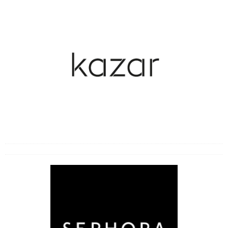
Choroby układu nerwowego
Choroby układu oddechowego
Choroby układu pokarmowego
Choroby weneryczne
Choroby wieku podeszłego
Choroby zakaźne
Cukrzyca
Inne choroby i bóle
Likwidowanie bólu i odporność
Operacje i zabiegi
Przeziębienia
Zaburzenia seksualne