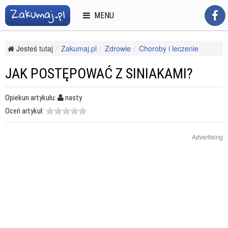
MENU
Jesteś tutaj
Zakumaj.pl
Zdrowie
Choroby i leczenie
Inne choroby i bóle
Jak postępować z siniakami?
JAK POSTĘPOWAĆ Z SINIAKAMI?
Opiekun artykułu:
nasty
Oceń artykuł:
Advertising