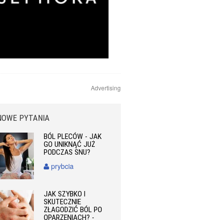
Advertising
NOWE PYTANIA
BÓL PLECÓW - JAK
GO UNIKNĄĆ JUŻ
PODCZAS SNU?
prybcia
JAK SZYBKO I
SKUTECZNIE
ZŁAGODZIĆ BÓL PO
OPARZENIACH? -