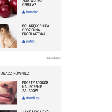
ZDROWIA MA
CEBULA?
bartekz
BÓL KRĘGOSŁUPA –
CODZIENNA
PROFILAKTYKA
patrix
Advertising
ZOBACZ RÓWNIEŻ
PROSTY SPOSÓB
NA LECZENIE
ZAJADÓW
dondlugi
JAKIE MOGĄ BYĆ