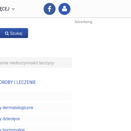
ĘCEJ
Advertising
Szukaj
nia niedoczynności tarczycy
OROBY I LECZENIE
y dermatologiczne
 dziecięce
y hormonalne