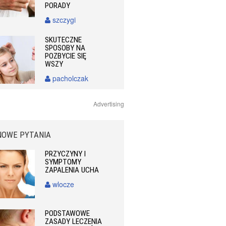
PORADY
szczygi
SKUTECZNE
SPOSOBY NA
POZBYCIE SIĘ
WSZY
pacholczak
Advertising
NOWE PYTANIA
PRZYCZYNY I
SYMPTOMY
ZAPALENIA UCHA
wlocze
PODSTAWOWE
ZASADY LECZENIA