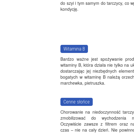
do szyi i tym samym do tarczycy, co w
kondycję.
Witamina B
Bardzo ważne jest spożywanie prod
witaminy B, która działa nie tylko na
dostarczając jej niezbędnych element
bogatych w witaminę B należą orzechy
marchewka, pietruszka.
Cenne słońce
Chorowanie na niedoczynność tarcz
zmobilizować do wychodzenia n
Oczywiście zawsze z filtrem oraz n
czas – nie na cały dzień. Nie powinn