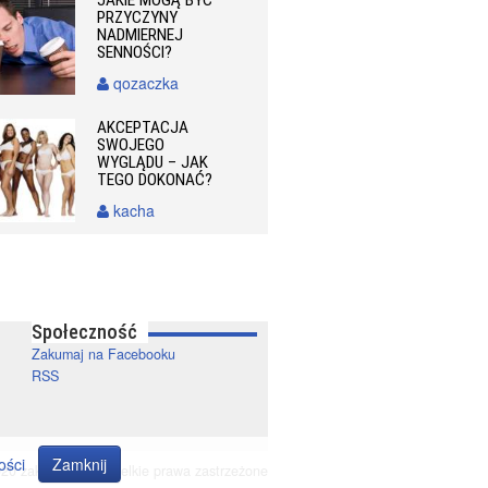
PRZYCZYNY
NADMIERNEJ
SENNOŚCI?
qozaczka
AKCEPTACJA
SWOJEGO
WYGLĄDU – JAK
TEGO DOKONAĆ?
kacha
Społeczność
Zakumaj na Facebooku
RSS
ości
Zamknij
20 zakumaj.pl. Wszelkie prawa zastrzeżone