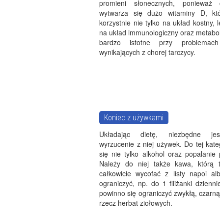
promieni słonecznych, ponieważ 
wytwarza się dużo witaminy D, kt
korzystnie nie tylko na układ kostny, 
na układ immunologiczny oraz metabol
bardzo istotne przy problema
wynikających z chorej tarczycy.
Koniec z używkami
Układając dietę, niezbędne je
wyrzucenie z niej używek. Do tej kateg
się nie tylko alkohol oraz popalanie
Należy do niej także kawa, którą 
całkowicie wycofać z listy napoi al
ograniczyć, np. do 1 filiżanki dzienn
powinno się ograniczyć zwykłą, czarn
rzecz herbat ziołowych.