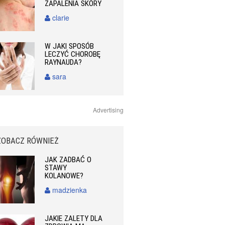
ZAPALENIA SKÓRY
clarie
W JAKI SPOSÓB
LECZYĆ CHOROBĘ
RAYNAUDA?
sara
Advertising
ZOBACZ RÓWNIEŻ
JAK ZADBAĆ O
STAWY
KOLANOWE?
madzienka
JAKIE ZALETY DLA