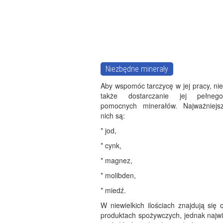
Niezbędne minerały
Aby wspomóc tarczycę w jej pracy, ni
także dostarczanie jej pełneg
pomocnych minerałów. Najważniejs
nich są:
* jod,
* cynk,
* magnez,
* molibden,
* miedź.
W niewielkich ilościach znajdują się
produktach spożywczych, jednak najw