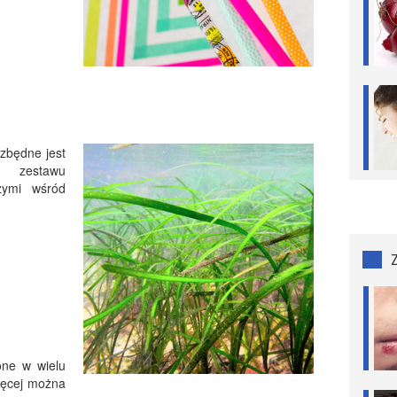
ezbędne jest
o zestawu
zymi wśród
 one w wielu
ięcej można