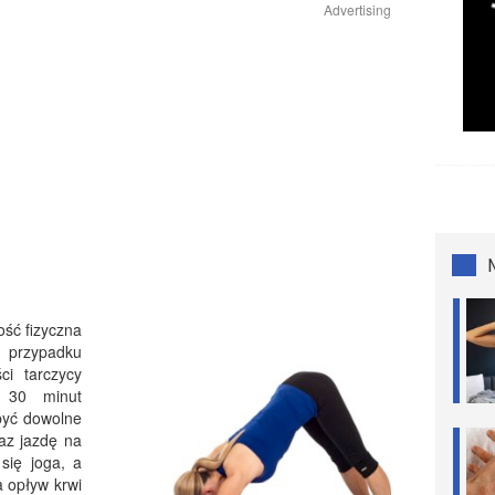
Advertising
ość fizyczna
 przypadku
ci tarczycy
j 30 minut
być dowolne
az jazdę na
się joga, a
a opływ krwi