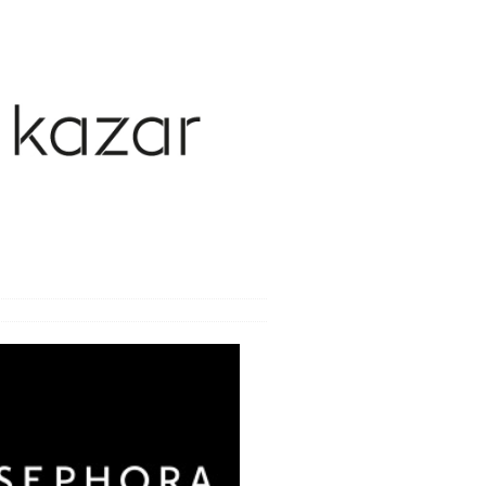
y weneryczne
y wieku podeszłego
y zakaźne
ca
oroby i bóle
wanie bólu i odporność
e i zabiegi
bienia
nia seksualne