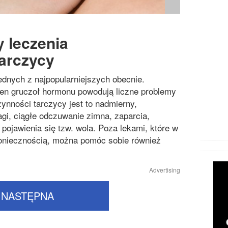
Chorob
Chorob
 leczenia
Chorob
arczycy
Cukrzy
ednych z najpopularniejszych obecnie.
Inne ch
en gruczoł hormonu powodują liczne problemy
Likwido
nności tarczycy jest to nadmierny,
agi, ciągłe odczuwanie zimna, zaparcia,
Operacj
pojawienia się tzw. wola. Poza lekami, które w
Przezię
oniecznością, można pomóc sobie również
Zaburze
Advertising
NASTĘPNA