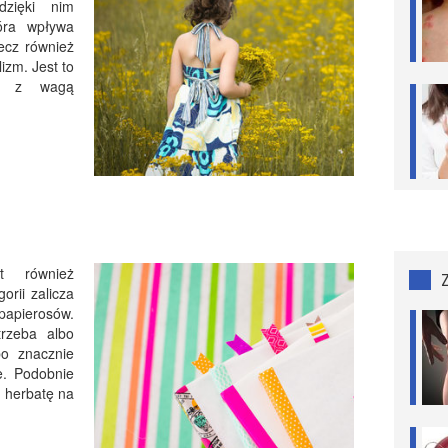
dzięki nim
óra wpływa
lecz również
izm. Jest to
ch z wagą
st również
orii zalicza
 papierosów.
trzeba albo
bo znacznie
ie. Podobnie
ą herbatę na