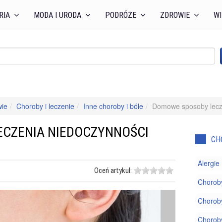
RIA
MODA I URODA
PODRÓŻE
ZDROWIE
WI
wie
Choroby i leczenie
Inne choroby i bóle
Domowe sposoby lecze
CZENIA NIEDOCZYNNOŚCI
CH
Alergie
Oceń artykuł:
Chorob
Choroby
Chorob