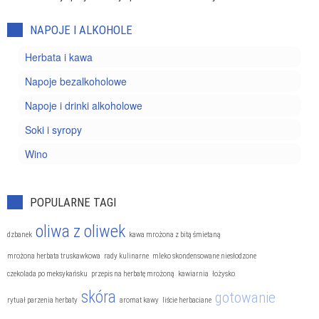
NAPOJE I ALKOHOLE
Herbata i kawa
Napoje bezalkoholowe
Napoje i drinki alkoholowe
Soki i syropy
Wino
POPULARNE TAGI
oliwa z oliwek
dzbanek
kawa mrożona z bitą śmietaną
mrożona herbata truskawkowa
rady kulinarne
mleko skondensowane niesłodzone
czekolada po meksykańsku
przepis na herbatę mrożoną
kawiarnia
łożysko
skóra
gotowanie
rytuał parzenia herbaty
aromat kawy
liście herbaciane