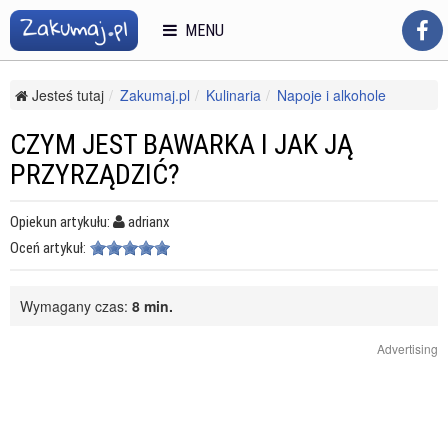
MENU
Jesteś tutaj
Zakumaj.pl
Kulinaria
Napoje i alkohole
Herbata i kawa
Czym jest bawarka i jak ją przyrządzić?
CZYM JEST BAWARKA I JAK JĄ
PRZYRZĄDZIĆ?
Opiekun artykułu:
adrianx
Oceń artykuł:
Wymagany czas:
8 min.
Advertising