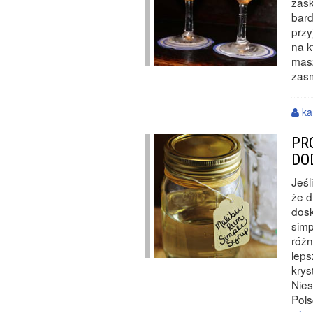
zask
bard
przy
na k
masz
zas
ka
PR
DO
Jeśl
że d
dosk
simp
różn
leps
krys
Nies
Pols