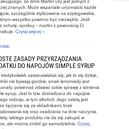
akującego, że drink Martini Dry jest jednym z
ziej znanych. Może wspaniale urozmaicić każde
jęcie, szczególnie stylizowane na szpiegowskie,
tórym wszystko powinno być niezwykłe. Jeśli
 ochotę, spróbuj – martini z pewnością Ci
makuje.
Czytaj więcej »
milab
OSTE ZASADY PRZYRZĄDZANIA
DATKU DO NAPOJÓW SIMPLE SYRUP
i kiedykolwiek zastanawiałaś się, jak to się dzieje,
rinki nie bywają gorzkie, smak lemoniady jest
onały, powinnaś zdawać sobie sprawę z istnienia
le syrup. Jest to tzw. dosładzacz do napojów
ego rodzaju, w tym alkoholi. Jego zaletą jest
ze łączenie się ze składnikami, brak
talizowania się oraz osadzania na dnie naczynia.
tety, takiego produktu nie da się zakupić w
ce, ale można zrobić go samodzielnie.
Czytaj