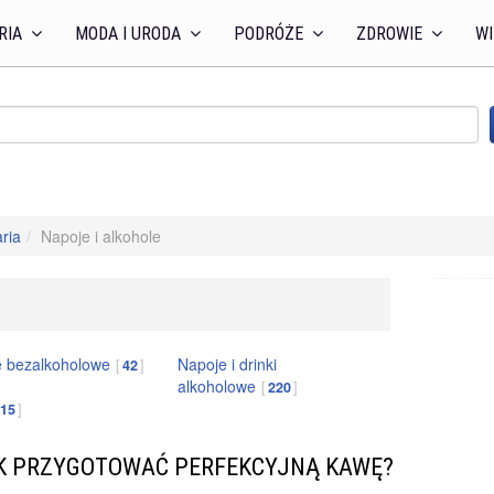
RIA
MODA I URODA
PODRÓŻE
ZDROWIE
WI
aria
Napoje i alkohole
e bezalkoholowe
Napoje i drinki
42
alkoholowe
220
15
K PRZYGOTOWAĆ PERFEKCYJNĄ KAWĘ?