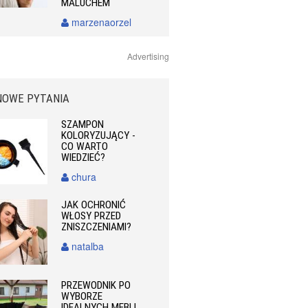
MALUCHEM
marzenaorzel
Advertising
NOWE PYTANIA
SZAMPON
KOLORYZUJĄCY -
CO WARTO
WIEDZIEĆ?
chura
JAK OCHRONIĆ
WŁOSY PRZED
ZNISZCZENIAMI?
natalba
PRZEWODNIK PO
WYBORZE
IDEALNYCH MEBLI