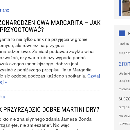
rianx
ŻONARODZENIOWA MARGARITA – JAK
 PRZYGOTOWAĆ?
arita to nie tylko drink na przyjęcia w gronie
napój na 
omych, ale również na przyjęcia
onarodzeniowe. Zamiast podawać zwykłe wina
sklep z 
rozważać, czy warto lub czy wypada podać
aro
iszek czegoś mocniejszego, dobrze jest
zystać z poniższego przepisu. Taka Margarita
składnik
ie się ozdobą podczas każdego spotkania.
Czytaj
ej »
przepis 
mrożona
rka
susze
przepis 
K PRZYRZĄDZIĆ DOBRE MARTINI DRY?
kwas org
o kto nie zna słynnego zdania Jamesa Bonda
rozkurcz
rząśnięte, nie zmieszane”. Nic więc