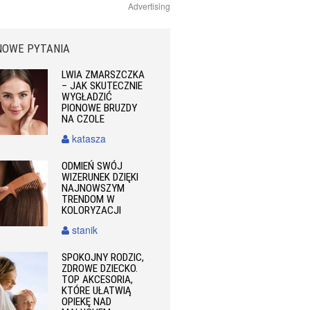
Advertising
NOWE PYTANIA
LWIA ZMARSZCZKA
– JAK SKUTECZNIE
WYGŁADZIĆ
PIONOWE BRUZDY
NA CZOLE
katasza
ODMIEŃ SWÓJ
WIZERUNEK DZIĘKI
NAJNOWSZYM
TRENDOM W
KOLORYZACJI
stanik
SPOKOJNY RODZIC,
ZDROWE DZIECKO.
TOP AKCESORIA,
KTÓRE UŁATWIĄ
OPIEKĘ NAD