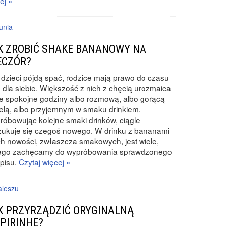
ej »
unia
K ZROBIĆ SHAKE BANANOWY NA
ECZÓR?
dzieci pójdą spać, rodzice mają prawo do czasu
o dla siebie. Większość z nich z chęcią urozmaica
e spokojne godziny albo rozmową, albo gorącą
elą, albo przyjemnym w smaku drinkiem.
óbowując kolejne smaki drinków, ciągle
ukuje się czegoś nowego. W drinku z bananami
ch nowości, zwłaszcza smakowych, jest wiele,
tego zachęcamy do wypróbowania sprawdzonego
pisu.
Czytaj więcej »
leszu
K PRZYRZĄDZIĆ ORYGINALNĄ
IPIRINHE?