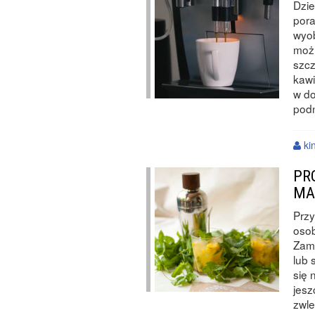
Dzie
pora
wyob
możl
szcz
kawi
w d
podn
ki
PR
MA
Przy
osob
Zami
lub 
się 
jesz
zwle