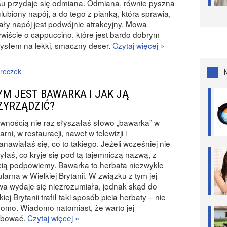
u przydaje się odmiana. Odmiana, równie pyszna
ulubiony napój, a do tego z pianką, która sprawia,
ały napój jest podwójnie atrakcyjny. Mowa
wiście o cappuccino, które jest bardo dobrym
słem na lekki, smaczny deser.
Czytaj więcej »
reczek
YM JEST BAWARKA I JAK JĄ
ZYRZĄDZIĆ?
wnością nie raz słyszałaś słowo „bawarka” w
arni, w restauracji, nawet w telewizji i
anawiałaś się, co to takiego. Jeżeli wcześniej nie
yłaś, co kryje się pod tą tajemniczą nazwą, z
ią podpowiemy. Bawarka to herbata niezwykle
larna w Wielkiej Brytanii. W związku z tym jej
a wydaje się niezrozumiała, jednak skąd do
kiej Brytanii trafił taki sposób picia herbaty – nie
omo. Wiadomo natomiast, że warto jej
óbować.
Czytaj więcej »