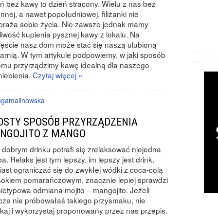
ń bez kawy to dzień stracony. Wielu z nas bez
nnej, a nawet popołudniowej, filiżanki nie
raża sobie życia. Nie zawsze jednak mamy
iwość kupienia pysznej kawy z lokalu. Na
ęście nasz dom może stać się naszą ulubioną
arnią. W tym artykule podpowiemy, w jaki sposób
omu przyrządzimy kawę idealną dla naszego
iebienia.
Czytaj więcej »
ngamalinowska
OSTY SPOSÓB PRZYRZĄDZENIA
NGOJITO Z MANGO
 dobrym drinku potrafi się zrelaksować niejedna
a. Relaks jest tym lepszy, im lepszy jest drink.
ast ograniczać się do zwykłej wódki z coca-colą
sokiem pomarańczowym, znacznie lepiej sprawdzi
nietypowa odmiana mojito – mangojito. Jeżeli
cze nie próbowałaś takiego przysmaku, nie
kaj i wykorzystaj proponowany przez nas przepis.