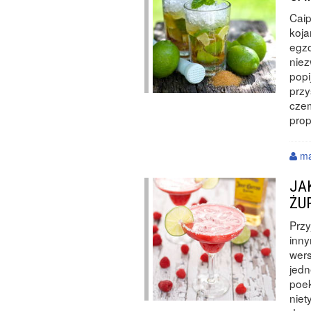
Caip
koja
egzo
niez
popi
przy
czem
pro
ma
JA
ŻU
Przy
inny
wers
jedn
poe
niet