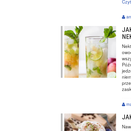
Czyt
am
JA
NE
Nekt
owoc
wszy
Późn
jedz
niem
prze
zask
ma
JA
Nawe