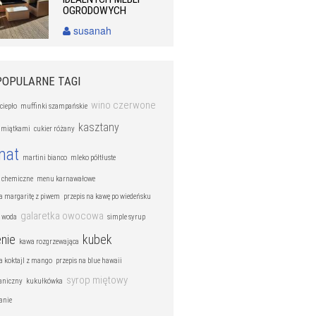
OGRODOWYCH
susanah
POPULARNE TAGI
wino czerwone
ciepło
muffinki szampańskie
kasztany
pamiątkami
cukier różany
mat
martini bianco
mleko półtłuste
i chemiczne
menu karnawałowe
na margaritę z piwem
przepis na kawę po wiedeńsku
galaretka owocowa
 woda
simple syrup
nie
kubek
kawa rozgrzewająca
na koktajl z mango
przepis na blue hawaii
syrop miętowy
aniczny
kukułkówka
anie