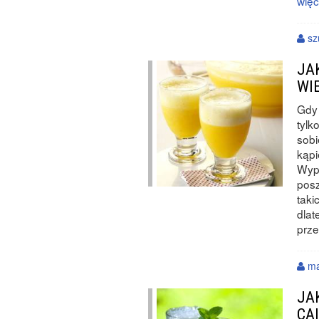
więc
sz
JA
WI
Gdy 
tylk
sobi
kąpi
Wypr
posz
taki
dla
prze
ma
JA
CA