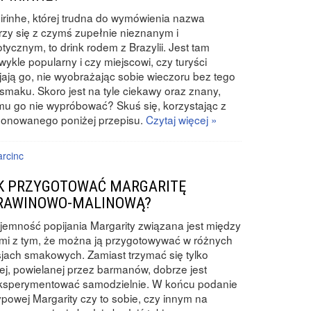
irinhe, której trudna do wymówienia nazwa
rzy się z czymś zupełnie nieznanym i
tycznym, to drink rodem z Brazylii. Jest tam
wykle popularny i czy miejscowi, czy turyści
jają go, nie wyobrażając sobie wieczoru bez tego
smaku. Skoro jest na tyle ciekawy oraz znany,
u go nie wypróbować? Skuś się, korzystając z
ponowanego poniżej przepisu.
Czytaj więcej »
rcinc
K PRZYGOTOWAĆ MARGARITĘ
RAWINOWO-MALINOWĄ?
jemność popijania Margarity związana jest między
mi z tym, że można ją przygotowywać w różnych
jach smakowych. Zamiast trzymać się tylko
ej, powielanej przez barmanów, dobrze jest
ksperymentować samodzielnie. W końcu podanie
ypowej Margarity czy to sobie, czy innym na