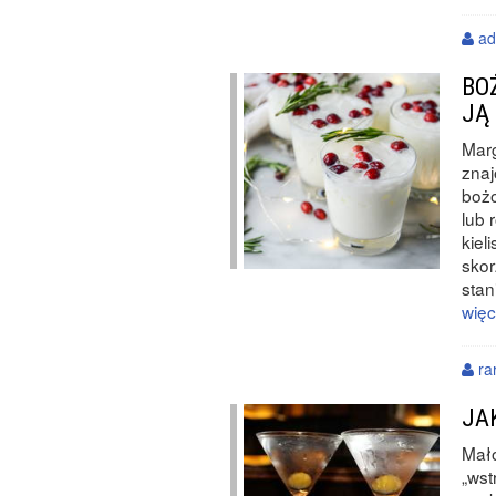
ad
BO
JĄ
Marg
znaj
boż
lub 
kiel
skor
stan
więc
ra
JA
Mał
„wst