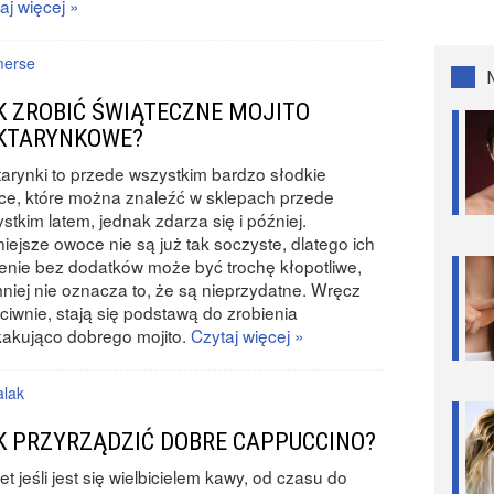
aj więcej »
erse
K ZROBIĆ ŚWIĄTECZNE MOJITO
KTARYNKOWE?
arynki to przede wszystkim bardzo słodkie
e, które można znaleźć w sklepach przede
stkim latem, jednak zdarza się i później.
iejsze owoce nie są już tak soczyste, dlatego ich
enie bez dodatków może być trochę kłopotliwe,
niej nie oznacza to, że są nieprzydatne. Wręcz
ciwnie, stają się podstawą do zrobienia
akująco dobrego mojito.
Czytaj więcej »
lak
K PRZYRZĄDZIĆ DOBRE CAPPUCCINO?
t jeśli jest się wielbicielem kawy, od czasu do