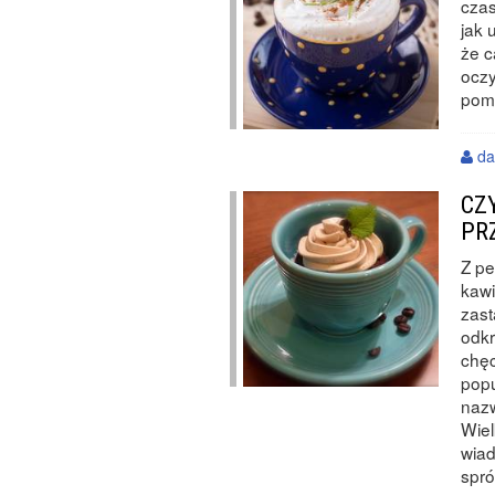
czas
jak 
że c
oczy
pomy
da
CZ
PR
Z pe
kawi
zast
odkr
chęc
popu
nazw
Wiel
wiad
spr