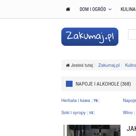
DOM I OGRÓD
KULINA
Jesteś tutaj
Zakumaj.pl
Kulin
NAPOJE I ALKOHOLE (368)
Herbata i kawa
Napoj
76
Soki i syropy
Wino
15
JA