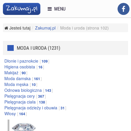
MENU
Jesteś tutaj
Zakumaj.pl
Moda i uroda (strona 102)
MODA I URODA (1231)
Dłonie i paznokcie
109
Higiena osobista
16
Makijaż
90
Moda damska
161
Moda męska
10
Odnowa biologiczna
143
Pielęgnacja cery
367
Pielęgnacja ciała
138
Pielęgnacja odzieży i obuwia
31
Włosy
164