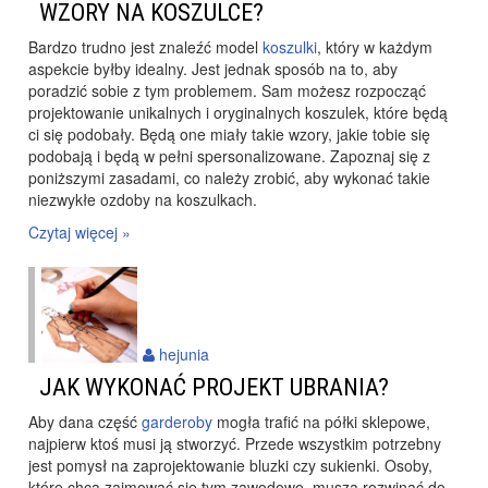
WZORY NA KOSZULCE?
Bardzo trudno jest znaleźć model
koszulki
, który w każdym
aspekcie byłby idealny. Jest jednak sposób na to, aby
poradzić sobie z tym problemem. Sam możesz rozpocząć
projektowanie unikalnych i oryginalnych koszulek, które będą
ci się podobały. Będą one miały takie wzory, jakie tobie się
podobają i będą w pełni spersonalizowane. Zapoznaj się z
poniższymi zasadami, co należy zrobić, aby wykonać takie
niezwykłe ozdoby na koszulkach.
Czytaj więcej »
hejunia
JAK WYKONAĆ PROJEKT UBRANIA?
Aby dana część
garderoby
mogła trafić na półki sklepowe,
najpierw ktoś musi ją stworzyć. Przede wszystkim potrzebny
jest pomysł na zaprojektowanie bluzki czy sukienki. Osoby,
które chcą zajmować się tym zawodowo, muszą rozwinąć do