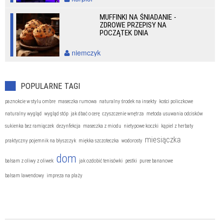
MUFFINKI NA ŚNIADANIE -
ZDROWE PRZEPISY NA
POCZĄTEK DNIA
niemczyk
POPULARNE TAGI
paznokcie w stylu ombre
maseczka rumowa
naturalny środek na insekty
kości policzkowe
naturalny wygląd
wygląd stóp
jak dbać o cerę
czyszczenie wnętrza
metoda usuwania odcisków
sukienka bez ramiączek
dezynfekcja
maseczka z miodu
nietypowe koczki
kąpiel z herbaty
miesiączka
praktyczny pojemnik na błyszczyk
miękka szczoteczka
wodorosty
dom
balsam z oliwy z oliwek
jak ozdobić tenisówki
pestki
puree bananowe
balsam lawendowy
impreza na plaży