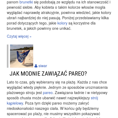
panom
brunetki
się podobają ze względu na ich stanowczość i
pewność siebie. Aby kobieta o takim kolorze włosów mogła
wyglądać naprawdę atrakcyjnie, powinna wiedzieć, jakie kolory
ubrań najbardziej do niej pasują. Poniżej przedstawiamy kilka
porad dotyczących tego, jakie
kolory
są korzystne dla
brunetek, a jakich powinny one unikać.
Czytaj więcej »
siwar
JAK MODNIE ZAWIĄZAĆ PAREO?
Lato to czas, gdy wybieramy się na plażę. Każda z nas chce
wyglądać wtedy pięknie. Jednym ze sposobów urozmaicenia
plażowego stroju jest
pareo
. Zawiązana ładnie i w nietypowy
sposób chusta może ubarwić nawet najzwyklejszy
strój
kąpielowy
. Poza tym dzięki pareo możemy zakryć
niedoskonałości naszego ciała. W końcu gdy będziemy
spacerować po plaży, nie musimy wszystkim pokazywać