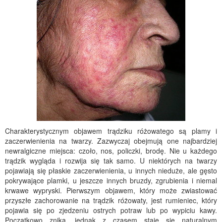
Charakterystycznym objawem trądziku różowatego są plamy i
zaczerwienienia na twarzy. Zazwyczaj obejmują one najbardziej
newralgiczne miejsca: czoło, nos, policzki, brodę. Nie u każdego
trądzik wygląda i rozwija się tak samo. U niektórych na twarzy
pojawiają się płaskie zaczerwienienia, u innych nieduże, ale gęsto
pokrywające plamki, u jeszcze innych bruzdy, zgrubienia i niemal
krwawe wypryski. Pierwszym objawem, który może zwiastować
przyszłe zachorowanie na trądzik różowaty, jest rumieniec, który
pojawia się po zjedzeniu ostrych potraw lub po wypiciu kawy.
Początkowo znika, jednak z czasem staje się naturalnym