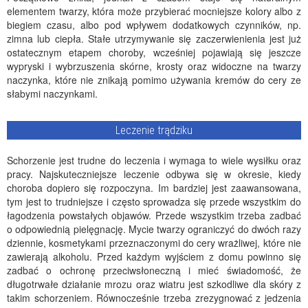
elementem twarzy, która może przybierać mocniejsze kolory albo z
biegiem czasu, albo pod wpływem dodatkowych czynników, np.
zimna lub ciepła. Stałe utrzymywanie się zaczerwienienia jest już
ostatecznym etapem choroby, wcześniej pojawiają się jeszcze
wypryski i wybrzuszenia skórne, krosty oraz widoczne na twarzy
naczynka, które nie znikają pomimo używania kremów do cery ze
słabymi naczynkami.
Leczenie trądziku
Schorzenie jest trudne do leczenia i wymaga to wiele wysiłku oraz
pracy. Najskuteczniejsze leczenie odbywa się w okresie, kiedy
choroba dopiero się rozpoczyna. Im bardziej jest zaawansowana,
tym jest to trudniejsze i często sprowadza się przede wszystkim do
łagodzenia powstałych objawów. Przede wszystkim trzeba zadbać
o odpowiednią pielęgnację. Mycie twarzy ograniczyć do dwóch razy
dziennie, kosmetykami przeznaczonymi do cery wrażliwej, które nie
zawierają alkoholu. Przed każdym wyjściem z domu powinno się
zadbać o ochronę przeciwsłoneczną i mieć świadomość, że
długotrwałe działanie mrozu oraz wiatru jest szkodliwe dla skóry z
takim schorzeniem. Równocześnie trzeba zrezygnować z jedzenia