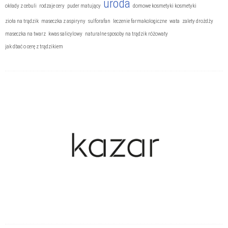
uroda
okłady z cebuli
rodzaje cery
puder matujący
domowe kosmetyki kosmetyki
zioła na trądzik
maseczka z aspiryny
sulforafan
leczenie farmakologiczne
wata
zalety drożdży
maseczka na twarz
kwas salicylowy
naturalne sposoby na trądzik różowaty
jak dbać o cerę z trądzikiem