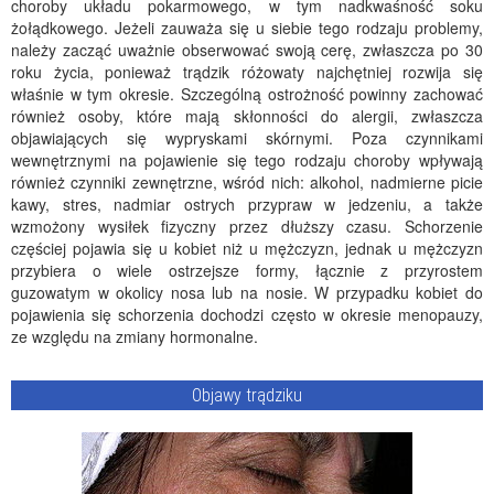
choroby układu pokarmowego, w tym nadkwaśność soku
żołądkowego. Jeżeli zauważa się u siebie tego rodzaju problemy,
należy zacząć uważnie obserwować swoją cerę, zwłaszcza po 30
roku życia, ponieważ trądzik różowaty najchętniej rozwija się
właśnie w tym okresie. Szczególną ostrożność powinny zachować
również osoby, które mają skłonności do alergii, zwłaszcza
objawiających się wypryskami skórnymi. Poza czynnikami
wewnętrznymi na pojawienie się tego rodzaju choroby wpływają
również czynniki zewnętrzne, wśród nich: alkohol, nadmierne picie
kawy, stres, nadmiar ostrych przypraw w jedzeniu, a także
wzmożony wysiłek fizyczny przez dłuższy czasu. Schorzenie
częściej pojawia się u kobiet niż u mężczyzn, jednak u mężczyzn
przybiera o wiele ostrzejsze formy, łącznie z przyrostem
guzowatym w okolicy nosa lub na nosie. W przypadku kobiet do
pojawienia się schorzenia dochodzi często w okresie menopauzy,
ze względu na zmiany hormonalne.
Objawy trądziku