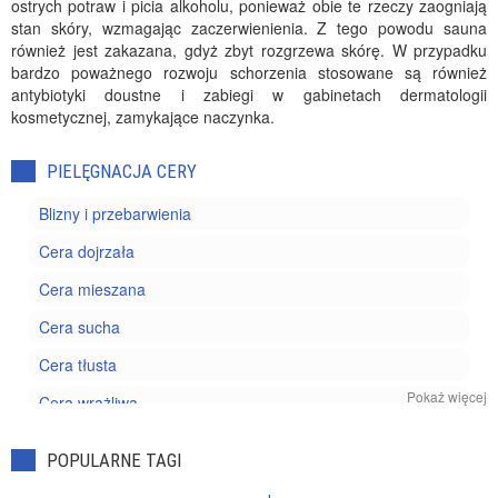
ostrych potraw i picia alkoholu, ponieważ obie te rzeczy zaogniają
stan skóry, wzmagając zaczerwienienia. Z tego powodu sauna
również jest zakazana, gdyż zbyt rozgrzewa skórę. W przypadku
bardzo poważnego rozwoju schorzenia stosowane są również
antybiotyki doustne i zabiegi w gabinetach dermatologii
kosmetycznej, zamykające naczynka.
PIELĘGNACJA CERY
Blizny i przebarwienia
Cera dojrzała
Cera mieszana
Cera sucha
Cera tłusta
Pokaż więcej
Cera wrażliwa
Kosmetyki pielęgnacyjne
POPULARNE TAGI
Trądzik