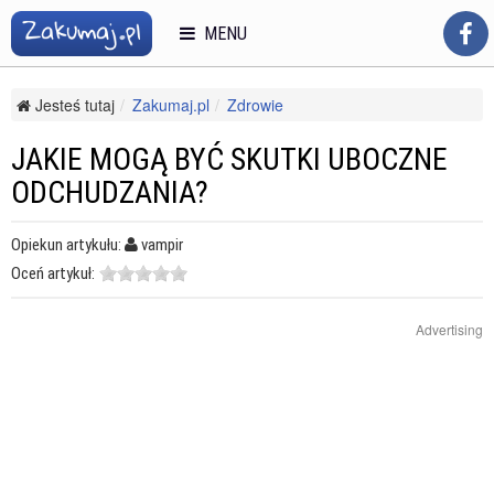
MENU
Jesteś tutaj
Zakumaj.pl
Zdrowie
Zdrowe odżywianie i diety
Odchudzanie
Jakie mogą być skutki uboczne odchudzania?
JAKIE MOGĄ BYĆ SKUTKI UBOCZNE
ODCHUDZANIA?
Opiekun artykułu:
vampir
Oceń artykuł:
Advertising