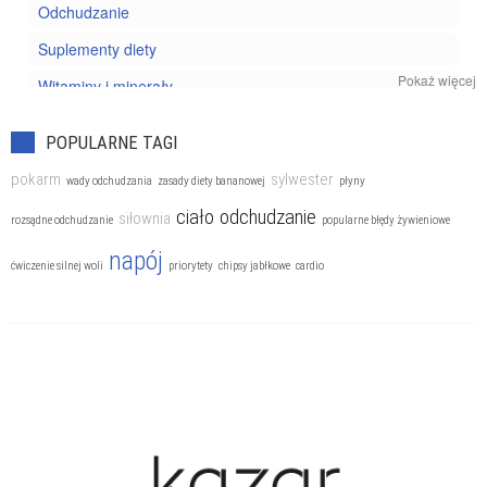
Odchudzanie
Suplementy diety
Pokaż więcej
Witaminy i minerały
Zdrowe odżywianie
POPULARNE TAGI
pokarm
sylwester
wady odchudzania
zasady diety bananowej
płyny
ciało
odchudzanie
siłownia
rozsądne odchudzanie
popularne błędy żywieniowe
napój
ćwiczenie silnej woli
priorytety
chipsy jabłkowe
cardio