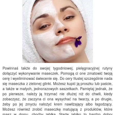
Powinnaś także do swojej tygodniowej, pielęgnacyjnej rutyny
dołączyć wykonywanie maseczek. Pomogą ci one zmatowić twoją
cerę i wyeliminować świecenie się. Do cery tłustej szczególnie nada
się maseczka z zielonej glinki. Możesz kupić ją proszku lub paście,
a także w małych, jednorazowych saszetkach. Pamiętaj jednak, że
po pierwsze, należy ją trzymać nie dłużej niż do chwili, kiedy
zobaczysz, że zaczyna ci ona wysychać na twarzy, a po drugie,
żeby po jej zmyciu nałożyć krem nawilżający albo łagodzący.
Możesz również zrobić maseczkę matującą z produktów, które
masz w domu, choćby jabłka. Starte jabłko to bardzo dobry