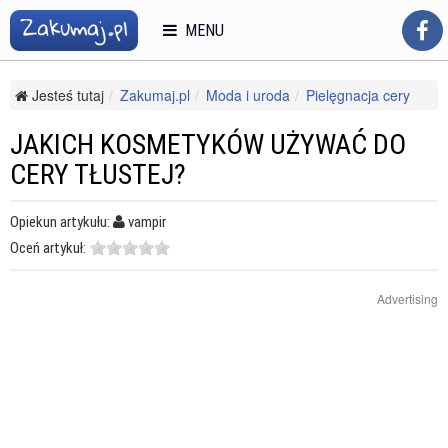
MENU
Jesteś tutaj
Zakumaj.pl
Moda i uroda
Pielęgnacja cery
Trądzik
Jakich kosmetyków używać do cery tłustej?
JAKICH KOSMETYKÓW UŻYWAĆ DO
CERY TŁUSTEJ?
Opiekun artykułu:
vampir
Oceń artykuł:
Advertising