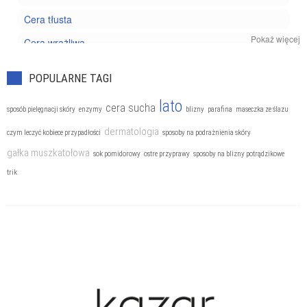
Cera tłusta
Pokaż więcej
Cera wrażliwa
Kosmetyki pielęgnacyjne
POPULARNE TAGI
Trądzik
lato
cera sucha
sposób pielęgnacji skóry
enzymy
blizny
parafina
maseczka ze ślazu
dermatologia
czym leczyć kobiece przypadłości
sposoby na podrażnienia skóry
gałka muszkatołowa
sok pomidorowy
ostre przyprawy
sposoby na blizny potrądzikowe
trik