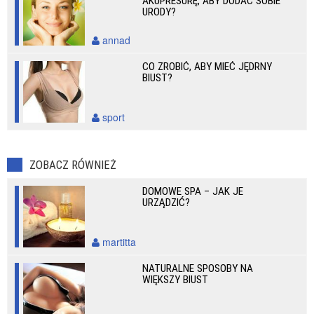
AKUPRESURĘ, ABY DODAĆ SOBIE
URODY?
annad
CO ZROBIĆ, ABY MIEĆ JĘDRNY
BIUST?
sport
ZOBACZ RÓWNIEŻ
DOMOWE SPA – JAK JE
URZĄDZIĆ?
martitta
NATURALNE SPOSOBY NA
WIĘKSZY BIUST