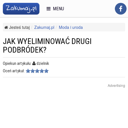
MENU
Jesteś tutaj
Zakumaj.pl
Moda i uroda
Odnowa biologiczna
Zabiegi na ciało i twarz
Jak wyeliminować drugi podbródek?
JAK WYELIMINOWAĆ DRUGI
PODBRÓDEK?
Opiekun artykułu:
dzielnik
Oceń artykuł:
Advertising