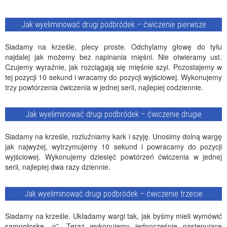
Jak wyeliminować drugi podbródek – ćwiczenie pierwsze
Siadamy na krześle, plecy proste. Odchylamy głowę do tyłu
najdalej jak możemy bez napinania mięśni. Nie otwieramy ust.
Czujemy wyraźnie, jak rozciągają się mięśnie szyi. Pozostajemy w
tej pozycji 10 sekund i wracamy do pozycji wyjściowej. Wykonujemy
trzy powtórzenia ćwiczenia w jednej serii, najlepiej codziennie.
Jak wyeliminować drugi podbródek – ćwiczenie drugie
Siadamy na krześle, rozluźniamy kark i szyję. Unosimy dolną wargę
jak najwyżej, wytrzymujemy 10 sekund i powracamy do pozycji
wyjściowej. Wykonujemy dziesięć powtórzeń ćwiczenia w jednej
serii, najlepiej dwa razy dziennie.
Jak wyeliminować drugi podbródek – ćwiczenie trzecie
Siadamy na krześle. Układamy wargi tak, jak byśmy mieli wymówić
samogłoskę „o”. Teraz wykonujemy jednocześnie następujące