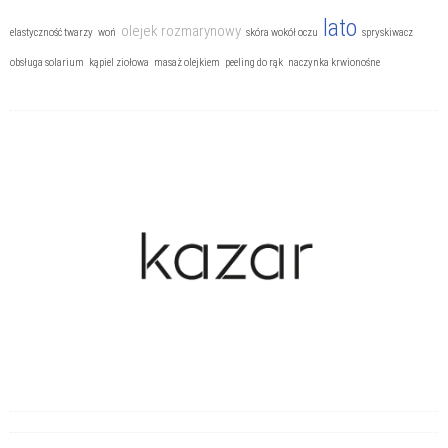
lato
olejek rozmarynowy
elastyczność twarzy
woń
skóra wokół oczu
spryskiwacz
obsługa solarium
kąpiel ziołowa
masaż olejkiem
peeling do rąk
naczynka krwionośne