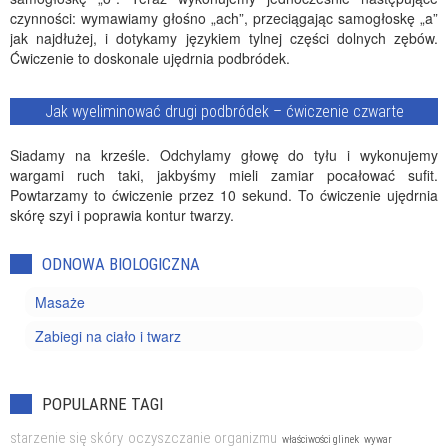
czynności: wymawiamy głośno „ach”, przeciągając samogłoskę „a”
jak najdłużej, i dotykamy językiem tylnej części dolnych zębów.
Ćwiczenie to doskonale ujędrnia podbródek.
Jak wyeliminować drugi podbródek – ćwiczenie czwarte
Siadamy na krześle. Odchylamy głowę do tyłu i wykonujemy
wargami ruch taki, jakbyśmy mieli zamiar pocałować sufit.
Powtarzamy to ćwiczenie przez 10 sekund. To ćwiczenie ujędrnia
skórę szyi i poprawia kontur twarzy.
ODNOWA BIOLOGICZNA
Masaże
Zabiegi na ciało i twarz
POPULARNE TAGI
starzenie się skóry
oczyszczanie organizmu
właściwości glinek
wywar