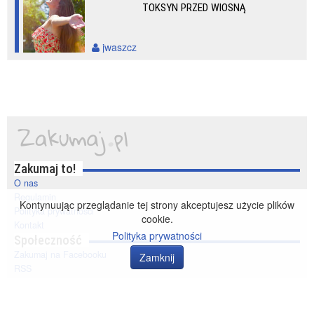
TOKSYN PRZED WIOSNĄ
jwaszcz
Zakumaj to!
O nas
Regulamin
Kontynuując przeglądanie tej strony akceptujesz użycie plików
Polityka prywatności
cookie.
Kontakt
Polityka prywatności
Społeczność
Zakumaj na Facebooku
Zamknij
RSS
© 2014-2020 zakumaj.pl. Wszelkie prawa zastrzeżone