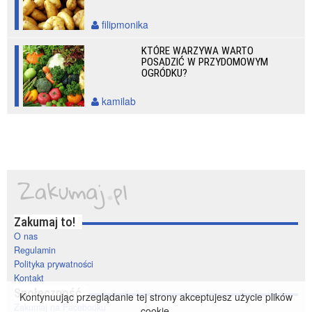
filipmonika
KTÓRE WARZYWA WARTO
POSADZIĆ W PRZYDOMOWYM
OGRÓDKU?
kamilab
Zakumaj to!
O nas
Regulamin
Polityka prywatności
Kontakt
Społeczność
Kontynuując przeglądanie tej strony akceptujesz użycie plików
Zakumaj na Facebooku
cookie.