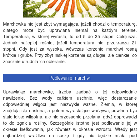
Marchewka nie jest zbyt wymagająca, jeżeli chodzi o temperaturę,
dlatego może być uprawiana niemal na każdym terenie.
Temperatura, w której wyrasta, to od 5 do 35 stopni Celsjusza.
Jednak najlepiej rośnie, jeżeli temperatura nie przekracza 21
stopni. Gdy jest za wysoka, wówczas korzenie marchwi rosną
krótkie i grube. Przy zbyt niskiej korzenie są długie, ale cienkie, co
znacznie utrudnia ich obieranie.
Podlewanie marchwi
Uprawiając marchewkę, trzeba zadbać o jej odpowiednie
nawilżenie. Bez wody całkiem uschnie, więc dostarczanie
odpowiedniej wilgoci jest niezwykle ważne. Ziemia, w której
znajdują się nasiona, a potem wyrastające warzywa, powinna być
stale lekko wilgotna, ale nie przesadnie przelana, gdyż doprowadzi
to do zgnicia rośliny. Szczególnie istotne jest podlewanie jej w
okresie kiełkowania, jak również w okresie wzrostu. Wtedy jest
najbardziej wrażliwa na suszę i gdy nie będzie miała pod