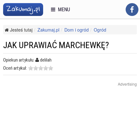
MENU
Jesteś tutaj
Zakumaj.pl
Dom i ogród
Ogród
Uprawa ziół i warzyw
Jak uprawiać marchewkę?
JAK UPRAWIAĆ MARCHEWKĘ?
Opiekun artykułu:
delilah
Oceń artykuł:
Advertising