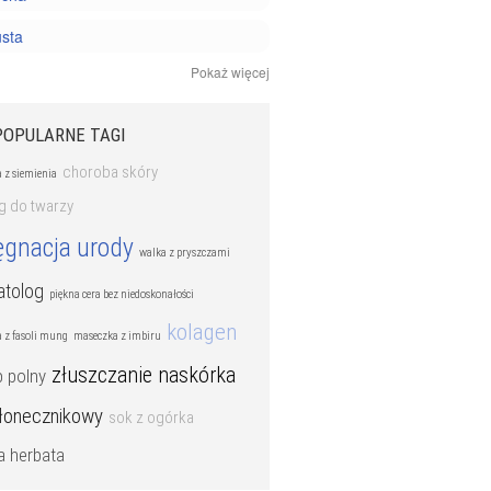
usta
Pokaż więcej
ażliwa
ki pielęgnacyjne
POPULARNE TAGI
choroba skóry
 z siemienia
g do twarzy
ęgnacja urody
walka z pryszczami
atolog
piękna cera bez niedoskonałości
kolagen
 z fasoli mung
maseczka z imbiru
złuszczanie naskórka
p polny
słonecznikowy
sok z ogórka
a herbata