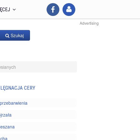
ĘCEJ
Advertising
Szukaj
wsianych
ELĘGNACJA CERY
i przebarwienia
jrzała
ieszana
ucha