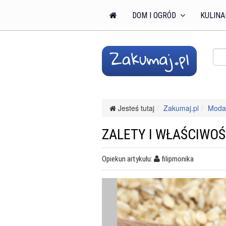
DOM I OGRÓD
KULINA
Jesteś tutaj
Zakumaj.pl
Moda 
ZALETY I WŁAŚCIWO
Opiekun artykułu:
filipmonika