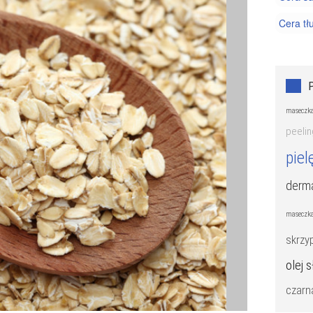
Cera tł
Cera wr
Kosmety
Trądzik
maseczka
peelin
piel
derm
maseczka
skrzy
olej 
czarn