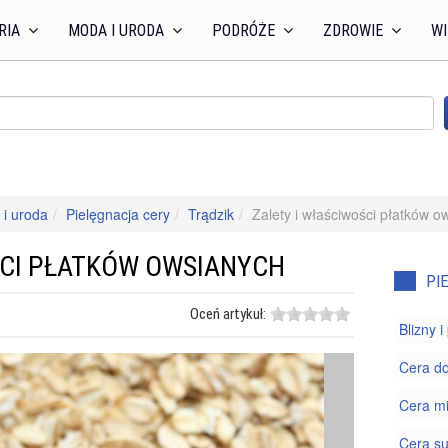
RIA
MODA I URODA
PODRÓŻE
ZDROWIE
WI
i uroda
Pielęgnacja cery
Trądzik
Zalety i właściwości płatków o
ŚCI PŁATKÓW OWSIANYCH
PI
Oceń artykuł:
Blizny 
Cera do
Cera m
Cera s