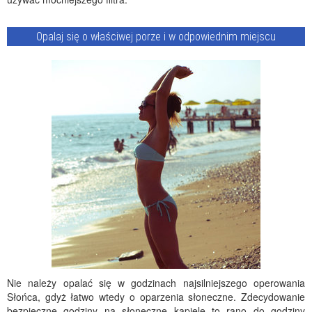
Opalaj się o właściwej porze i w odpowiednim miejscu
Nie należy opalać się w godzinach najsilniejszego operowania
Słońca, gdyż łatwo wtedy o oparzenia słoneczne. Zdecydowanie
bezpieczne godziny na słoneczne kąpiele to rano do godziny