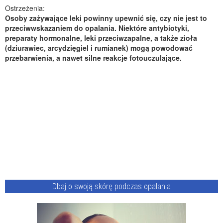
Ostrzeżenia:
Osoby zażywające leki powinny upewnić się, czy nie jest to
przeciwwskazaniem do opalania. Niektóre antybiotyki,
preparaty hormonalne, leki przeciwzapalne, a także zioła
(dziurawiec, arcydzięgiel i rumianek) mogą powodować
przebarwienia, a nawet silne reakcje fotouczulające.
Dbaj o swoją skórę podczas opalania