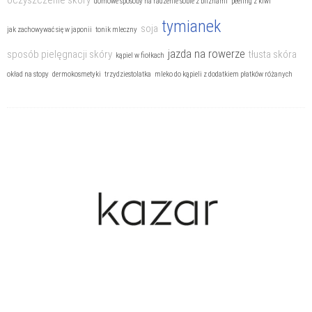
oczyszczenie skóry
domowe sposoby na radzenie sobie z bliznami
peeling z kiwi
tymianek
soja
jak zachowywać się w japonii
tonik mleczny
jazda na rowerze
sposób pielęgnacji skóry
tłusta skóra
kąpiel w fiołkach
okład na stopy
dermokosmetyki
trzydziestolatka
mleko do kąpieli z dodatkiem płatków różanych