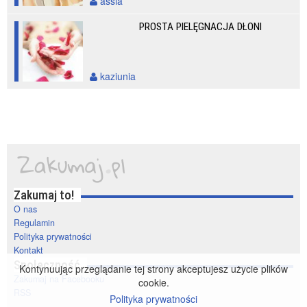
assia
PROSTA PIELĘGNACJA DŁONI
kaziunia
Zakumaj to!
O nas
Regulamin
Polityka prywatności
Kontakt
Społeczność
Kontynuując przeglądanie tej strony akceptujesz użycie plików
Zakumaj na Facebooku
cookie.
RSS
Polityka prywatności