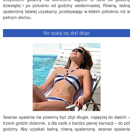
dziesiątej i po południu od godziny siedemnastej. Równą, ładną
opaleniznę łatwiej uzyskamy, przebywając w lekkim półcieniu niż w
pełnym słońcu.
Nie opalaj się zbyt długo
Seanse opalania nie powinny być zbyt długie, najwyżej do dwóch –
trzech godzin dziennie, a dla osób o bardzo jasnej karnacji – do pół
godziny. Aby uzyskać ładną, równą opaleniznę, seanse opalania