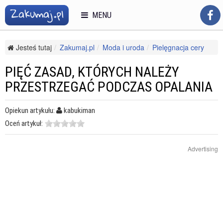
MENU
Jesteś tutaj
Zakumaj.pl
Moda i uroda
Pielęgnacja cery
Kosmetyki pielęgnacyjne
Pięć zasad, których należy przestrzegać podczas opalania
PIĘĆ ZASAD, KTÓRYCH NALEŻY
PRZESTRZEGAĆ PODCZAS OPALANIA
Opiekun artykułu:
kabukiman
Oceń artykuł:
Advertising