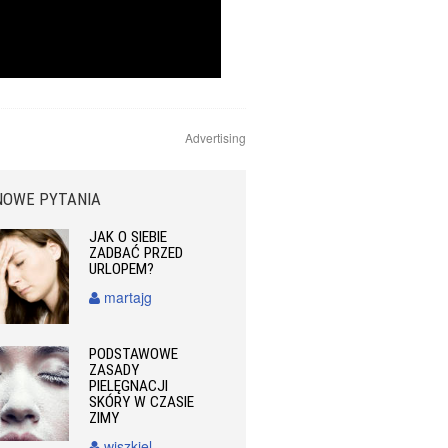
Advertising
NOWE PYTANIA
JAK O SIEBIE
ZADBAĆ PRZED
URLOPEM?
martajg
PODSTAWOWE
ZASADY
PIELĘGNACJI
SKÓRY W CZASIE
ZIMY
wiszkiel