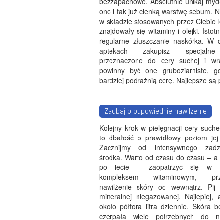
bezzapachowe. Absolutnie unikaj mydł
ono i tak już cienką warstwę sebum. Na
w składzie stosowanych przez Ciebie
znajdowały się witaminy i olejki. Istot
regularne złuszczanie naskórka. W d
aptekach zakupisz specjalne 
przeznaczone do cery suchej i wra
powinny być one gruboziarniste, g
bardziej podrażnią cerę. Najlepsze są 
Zadbaj o odpowiednie nawilżenie
Kolejny krok w pielęgnacji cery suchej
to dbałość o prawidłowy poziom jej 
Zacznijmy od intensywnego zadz
środka. Warto od czasu do czasu – a 
po lecie – zaopatrzyć się w k
kompleksem witaminowym, przy
nawilżenie skóry od wewnątrz. Pij
mineralnej niegazowanej. Najlepiej, 
około półtora litra dziennie. Skóra b
czerpała wiele potrzebnych do na