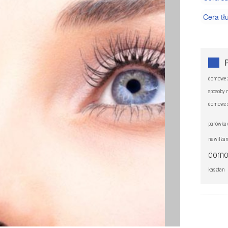
Cera tł
Cera wr
Kosmety
Trądzik
domowe z
sposoby 
domowe s
parówka 
nawilżan
domo
kasztan