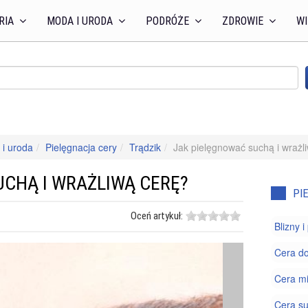
RIA
MODA I URODA
PODRÓŻE
ZDROWIE
WI
i uroda
Pielęgnacja cery
Trądzik
Jak pielęgnować suchą i wrażl
UCHĄ I WRAŻLIWĄ CERĘ?
PI
Oceń artykuł:
Blizny 
Cera do
Cera m
Cera s