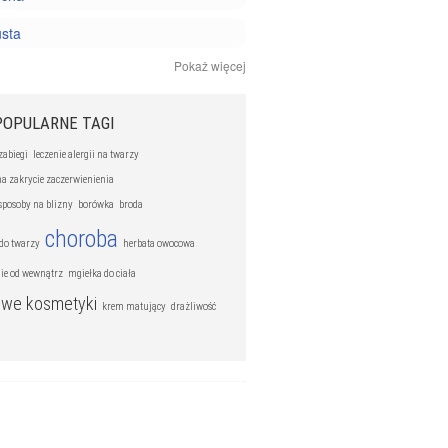
usta
Pokaż więcej
ażliwa
ki pielęgnacyjne
POPULARNE TAGI
abiegi
leczenie alergii na twarzy
na zakrycie zaczerwienienia
posoby na blizny
borówka
broda
choroba
do twarzy
herbata owocowa
ie od wewnątrz
mgiełka do ciała
we kosmetyki
krem matujący
drażliwość