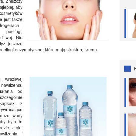
a. Zniszczy
jlepiej, aby
 kosmetyków
ne jest także
rogeriach i
peelingi,
żliwej. Nie
dyż jeszcze
peelingi enzymatyczne, które mają strukturę kremu.
 i wrażliwej
nawilżenia.
iałania od
szczególnie
apsułki z
wracające
 dużo wody
aby było to
ędzie z niej
wilżenia i