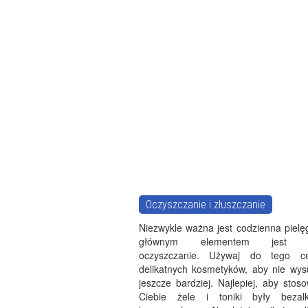
Oczyszczanie i złuszczanie
Niezwykle ważna jest codzienna pielęg
głównym elementem jest pr
oczyszczanie. Używaj do tego ce
delikatnych kosmetyków, aby nie wys
jeszcze bardziej. Najlepiej, aby sto
Ciebie żele i toniki były bezal