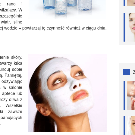
nie rano i
wilżający. W
szczególnie
iatr, silne
ej wodzie – powtarzaj tę czynność również w ciągu dnia.
enie skóry.
warzy kilka
unduj sobie
ą. Pamiętaj,
, odżywiając
 w salonie
 aptece lub
czy oliwa z
. Wszelkie
yki zawsze
 panujących
.