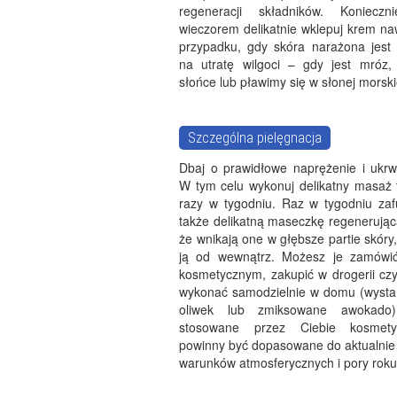
regeneracji składników. Koniecz
wieczorem delikatnie wklepuj krem na
przypadku, gdy skóra narażona jest 
na utratę wilgoci – gdy jest mróz, w
słońce lub pławimy się w słonej morski
Szczególna pielęgnacja
Dbaj o prawidłowe naprężenie i ukrwi
W tym celu wykonuj delikatny masaż t
razy w tygodniu. Raz w tygodniu zaf
także delikatną maseczkę regenerując
że wnikają one w głębsze partie skóry
ją od wewnątrz. Możesz je zamówić
kosmetycznym, zakupić w drogerii czy
wykonać samodzielnie w domu (wystar
oliwek lub zmiksowane awokado)
stosowane przez Ciebie kosmet
powinny być dopasowane do aktualnie
warunków atmosferycznych i pory roku