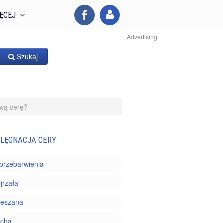
ĘCEJ
Advertising
Szukaj
iwą cerę?
ELĘGNACJA CERY
i przebarwienia
jrzała
ieszana
ucha