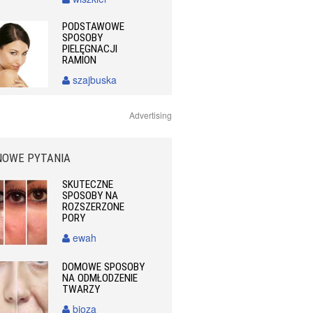
PODSTAWOWE
SPOSOBY
PIELĘGNACJI
RAMION
szajbuska
Advertising
NOWE PYTANIA
SKUTECZNE
SPOSOBY NA
ROZSZERZONE
PORY
ewah
DOMOWE SPOSOBY
NA ODMŁODZENIE
TWARZY
bioza