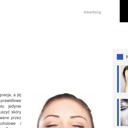
Advertising
nacja, a jej
awidłowe
lu jedynie
uszyć skóry
sowane przez
koholowe i