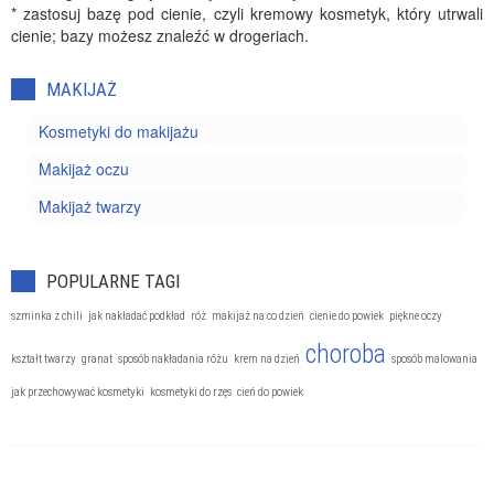
* zastosuj bazę pod cienie, czyli kremowy kosmetyk, który utrwali
cienie; bazy możesz znaleźć w drogeriach.
MAKIJAŻ
Kosmetyki do makijażu
Makijaż oczu
Makijaż twarzy
POPULARNE TAGI
szminka z chili
jak nakładać podkład
róż
makijaż na co dzień
cienie do powiek
piękne oczy
choroba
kształt twarzy
granat
sposób nakładania różu
krem na dzień
sposób malowania
jak przechowywać kosmetyki
kosmetyki do rzęs
cień do powiek