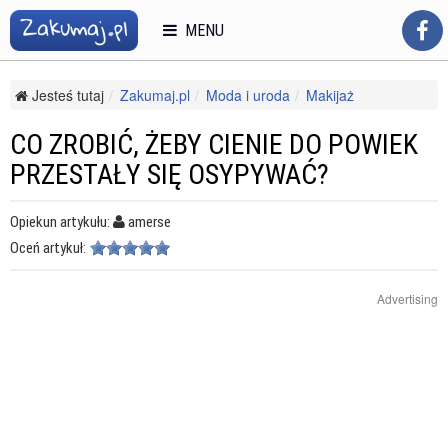
MENU
Jesteś tutaj
Zakumaj.pl
Moda i uroda
Makijaż
Makijaż twarzy
Co zrobić, żeby cienie do powiek przestały się osypywać?
CO ZROBIĆ, ŻEBY CIENIE DO POWIEK
PRZESTAŁY SIĘ OSYPYWAĆ?
Opiekun artykułu:
amerse
Oceń artykuł:
Advertising