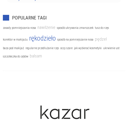
POPULARNE TAGI
nawilżenie
zasady pomniejszania nosa
sposób ukrywania zmarszczek
tusz do rzęs
rękodzieło
pędzel
korektor w makijażu
sposób na pomniejszanie nosa
baza pod makijaż
regularne przedłużanie rzęs
oczy szare
jak wybierać kosmetyki
ukrwienie ust
balsam
szczoteczka do zębów