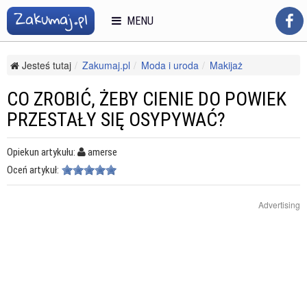
MENU
Jesteś tutaj
Zakumaj.pl
Moda i uroda
Makijaż
Makijaż twarzy
Co zrobić, żeby cienie do powiek przestały się osypywać?
CO ZROBIĆ, ŻEBY CIENIE DO POWIEK
PRZESTAŁY SIĘ OSYPYWAĆ?
Opiekun artykułu:
amerse
Oceń artykuł:
Advertising