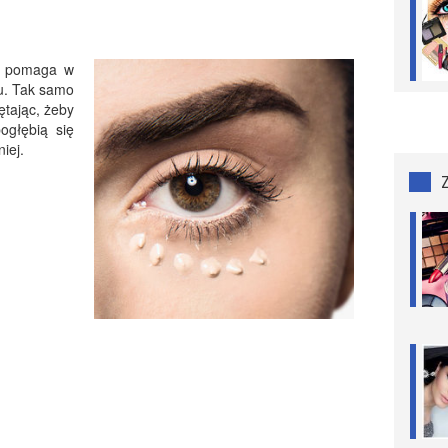
eż pomaga w
u. Tak samo
ętając, żeby
ogłębią się
iej.