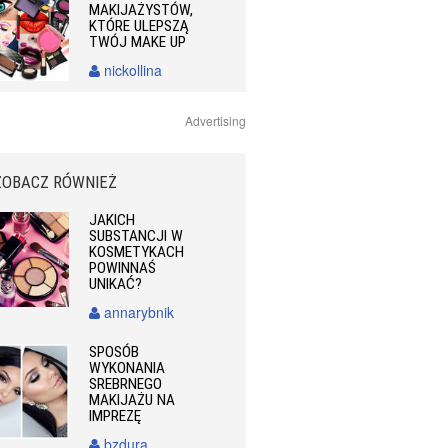
MAKIJAŻYSTÓW,
KTÓRE ULEPSZĄ
TWÓJ MAKE UP
nickollina
Advertising
ZOBACZ RÓWNIEŻ
JAKICH
SUBSTANCJI W
KOSMETYKACH
POWINNAŚ
UNIKAĆ?
annarybnik
SPOSÓB
WYKONANIA
SREBRNEGO
MAKIJAŻU NA
IMPREZĘ
bzdura