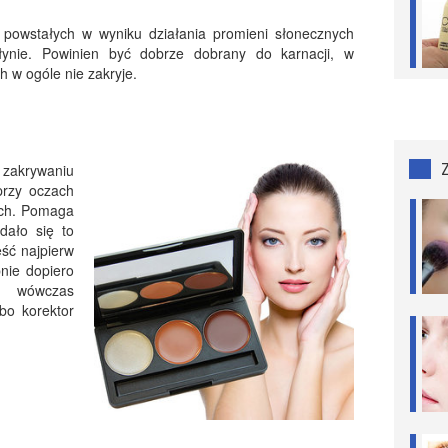
 powstałych w wyniku działania promieni słonecznych
płynie. Powinien być dobrze dobrany do karnacji, w
h w ogóle nie zakryje.
y zakrywaniu
przy oczach
ych. Pomaga
dało się to
eść najpierw
nie dopiero
ę, wówczas
bo korektor