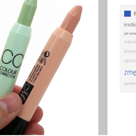
kredk
jak nama
mata 
kosmet
opuch
zmę
peelin