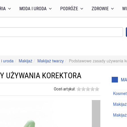
RIA
MODA I URODA
PODRÓŻE
ZDROWIE
WI
i uroda
Makijaż
Makijaż twarzy
Podstawowe zasady używania k
Y UŻYWANIA KOREKTORA
MA
Oceń artykuł:
Kosmety
Makijaż
Makijaż