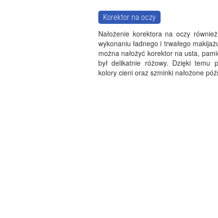
Korektor na oczy
Nałożenie korektora na oczy równi
wykonaniu ładnego i trwałego makijaż
można nałożyć korektor na usta, pami
był delikatnie różowy. Dzięki temu p
kolory cieni oraz szminki nałożone późn