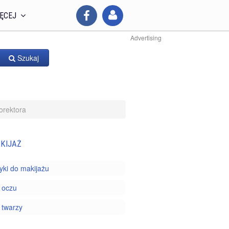
ĘCEJ
Advertising
Szukaj
orektora
KIJAŻ
ki do makijażu
 oczu
 twarzy