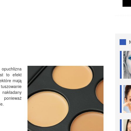
opuchlizna
st to efekt
iektóre mają
e tuszowanie
 nakładany
, ponieważ
ie.