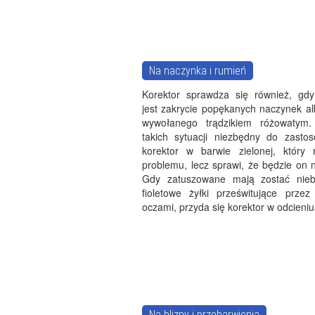
Na naczynka i rumień
Korektor sprawdza się również, gd
jest zakrycie popękanych naczynek al
wywołanego trądzikiem różowatym
takich sytuacji niezbędny do zastos
korektor w barwie zielonej, który 
problemu, lecz sprawi, że będzie on 
Gdy zatuszowane mają zostać niebi
fioletowe żyłki prześwitujące prze
oczami, przyda się korektor w odcieniu
Na blizny i przebarwienia