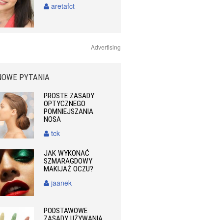
aretafct
Advertising
NOWE PYTANIA
PROSTE ZASADY
OPTYCZNEGO
POMNIEJSZANIA
NOSA
tck
JAK WYKONAĆ
SZMARAGDOWY
MAKIJAŻ OCZU?
jaanek
PODSTAWOWE
ZASADY UŻYWANIA