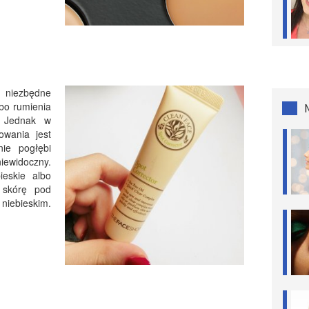
y niezbędne
bo rumienia
. Jednak w
owania jest
nie pogłębi
niewidoczny.
eskie albo
z skórę pod
 niebieskim.