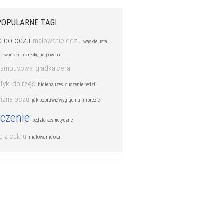
POPULARNE TAGI
a do oczu
malowanie oczu
wąskie usta
lować kocią kreskę na powiece
bambusowa
gładka cera
yki do rzęs
higiena rzęs
suszenie pędzli
lizna oczu
jak poprawić wygląd na imprezie
czenie
pędzle kosmetyczne
g z cukru
malowanie oka