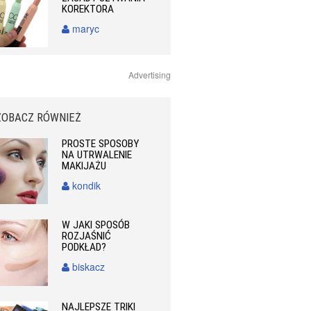
KOREKTORA
maryc
Advertising
ZOBACZ RÓWNIEŻ
PROSTE SPOSOBY
NA UTRWALENIE
MAKIJAŻU
kondik
W JAKI SPOSÓB
ROZJAŚNIĆ
PODKŁAD?
biskacz
NAJLEPSZE TRIKI