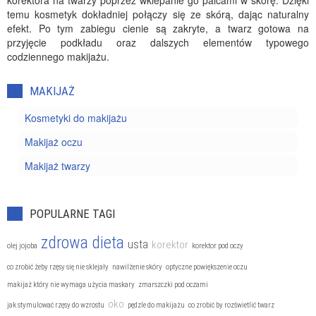
korektora na twarzy poprzez wklepanie go palcami w skórę. Dzięki
temu kosmetyk dokładniej połączy się ze skórą, dając naturalny
efekt. Po tym zabiegu cienie są zakryte, a twarz gotowa na
przyjęcie podkładu oraz dalszych elementów typowego
codziennego makijażu.
MAKIJAŻ
Kosmetyki do makijażu
Makijaż oczu
Makijaż twarzy
POPULARNE TAGI
zdrowa dieta
usta
korektor
olej jojoba
korektor pod oczy
co zrobić żeby rzęsy się nie sklejały
nawilżenie skóry
optyczne powiększenie oczu
makijaż który nie wymaga użycia maskary
zmarszczki pod oczami
oko
jak stymulować rzęsy do wzrostu
pędzle do makijażu
co zrobić by rozświetlić twarz