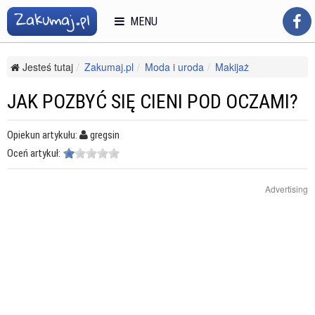
MENU
Jesteś tutaj
Zakumaj.pl
Moda i uroda
Makijaż
Makijaż oczu
Jak pozbyć się cieni pod oczami?
JAK POZBYĆ SIĘ CIENI POD OCZAMI?
Opiekun artykułu:
gregsin
Oceń artykuł:
Advertising