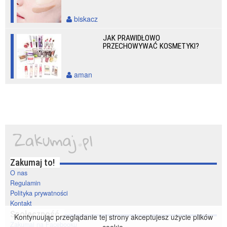
biskacz
JAK PRAWIDŁOWO
PRZECHOWYWAĆ KOSMETYKI?
aman
Zakumaj to!
O nas
Regulamin
Polityka prywatności
Kontakt
Społeczność
Kontynuując przeglądanie tej strony akceptujesz użycie plików
Zakumaj na Facebooku