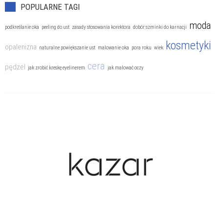
POPULARNE TAGI
moda
podkreślanie oka
peeling do ust
zasady stosowania korektora
dobór szminki do karnacji
kosmetyki
opalenizna
naturalne powiększanie ust
malowanie oka
pora roku
wiek
cera
pędzel
jak zrobić kreskę eyelinerem
jak malować oczy