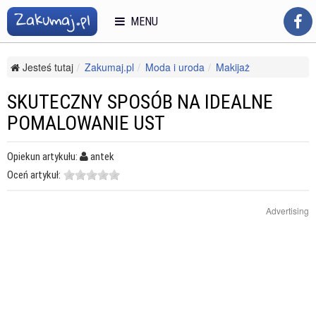
MENU
Jesteś tutaj
Zakumaj.pl
Moda i uroda
Makijaż
Makijaż twarzy
Skuteczny sposób na idealne pomalowanie ust
SKUTECZNY SPOSÓB NA IDEALNE
POMALOWANIE UST
Opiekun artykułu:
antek
Oceń artykuł:
Advertising