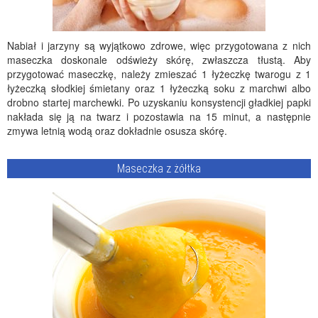
Nabiał i jarzyny są wyjątkowo zdrowe, więc przygotowana z nich
maseczka doskonale odświeży skórę, zwłaszcza tłustą. Aby
przygotować maseczkę, należy zmieszać 1 łyżeczkę twarogu z 1
łyżeczką słodkiej śmietany oraz 1 łyżeczką soku z marchwi albo
drobno startej marchewki. Po uzyskaniu konsystencji gładkiej papki
nakłada się ją na twarz i pozostawia na 15 minut, a następnie
zmywa letnią wodą oraz dokładnie osusza skórę.
Maseczka z żółtka