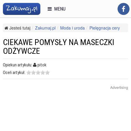
MENU
Jesteś tutaj
Zakumaj.pl
Moda i uroda
Pielęgnacja cery
Cera mieszana
Ciekawe pomysły na maseczki odżywcze
CIEKAWE POMYSŁY NA MASECZKI
ODŻYWCZE
Opiekun artykułu:
pitok
Oceń artykuł:
Advertising