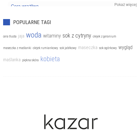
Pokaż więcej
Cera wrażliwa
Kosmetyki pielęgnacyjne
POPULARNE TAGI
Trądzik
woda
sok z cytryny
witaminy
jaja
cera tłusta
olejek z geranium
wygląd
maseczka
maseczka z maślanki
olejek rumiankowy
sok jabłkowy
sok ogórkowy
kobieta
maślanka
piękna skóra