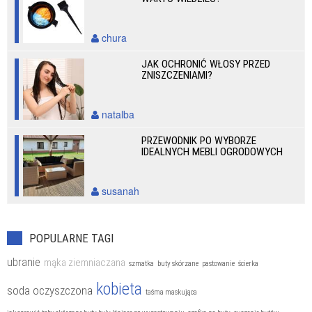
chura
JAK OCHRONIĆ WŁOSY PRZED
ZNISZCZENIAMI?
natalba
PRZEWODNIK PO WYBORZE
IDEALNYCH MEBLI OGRODOWYCH
susanah
POPULARNE TAGI
ubranie
mąka ziemniaczana
szmatka
buty skórzane
pastowanie
ścierka
kobieta
soda oczyszczona
taśma maskująca