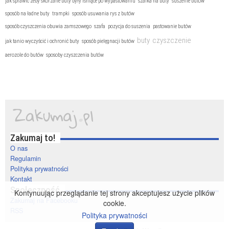
jak sprawić żeby skórzane buty były lśniące po wypastowaniu
szafka na buty
suszenie butów
sposób na ładne buty
trampki
sposób usuwania rys z butów
sposób czyszczenia obuwia zamszowego
szafa
pozycja do suszenia
pastowanie butów
buty
czyszczenie
jak tanio wyczyścić i ochronić buty
sposób pielęgnacji butów
aerozole do butów
sposoby czyszczenia butów
Zakumaj to!
O nas
Regulamin
Polityka prywatności
Kontakt
Społeczność
Kontynuując przeglądanie tej strony akceptujesz użycie plików
Zakumaj na Facebooku
cookie.
RSS
Polityka prywatności