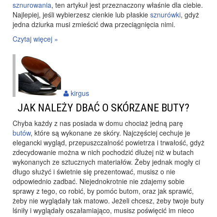
sznurowania
, ten artykuł jest przeznaczony właśnie dla ciebie.
Najlepiej, jeśli wybierzesz cienkie lub płaskie
sznurówki
, gdyż
jedna dziurka musi zmieścić dwa przeciągnięcia nimi.
Czytaj więcej »
kirgus
JAK NALEŻY DBAĆ O SKÓRZANE BUTY?
Chyba każdy z nas posiada w domu chociaż jedną parę
butów
, które są wykonane ze skóry. Najczęściej cechuje je
elegancki wygląd, przepuszczalność powietrza i trwałość, gdyż
zdecydowanie można w nich pochodzić dłużej niż w butach
wykonanych ze sztucznych materiałów. Żeby jednak mogły ci
długo służyć i świetnie się prezentować, musisz o nie
odpowiednio zadbać. Niejednokrotnie nie zdajemy sobie
sprawy z tego, co robić, by pomóc butom, oraz jak sprawić,
żeby nie wyglądały tak matowo. Jeżeli chcesz, żeby twoje buty
lśniły i wyglądały oszałamiająco, musisz poświęcić im nieco