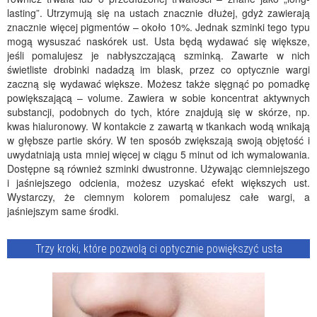
lasting”. Utrzymują się na ustach znacznie dłużej, gdyż zawierają
znacznie więcej pigmentów – około 10%. Jednak szminki tego typu
mogą wysuszać naskórek ust. Usta będą wydawać się większe,
jeśli pomalujesz je nabłyszczającą szminką. Zawarte w nich
świetliste drobinki nadadzą im blask, przez co optycznie wargi
zaczną się wydawać większe. Możesz także sięgnąć po pomadkę
powiększającą – volume. Zawiera w sobie koncentrat aktywnych
substancji, podobnych do tych, które znajdują się w skórze, np.
kwas hialuronowy. W kontakcie z zawartą w tkankach wodą wnikają
w głębsze partie skóry. W ten sposób zwiększają swoją objętość i
uwydatniają usta mniej więcej w ciągu 5 minut od ich wymalowania.
Dostępne są również szminki dwustronne. Używając ciemniejszego
i jaśniejszego odcienia, możesz uzyskać efekt większych ust.
Wystarczy, że ciemnym kolorem pomalujesz całe wargi, a
jaśniejszym same środki.
Trzy kroki, które pozwolą ci optycznie powiększyć usta