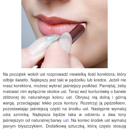
Na początek wokół ust rozprowadź niewielką ilość korektora, który
odbije światło. Najlepszy jest taki w pędzelku lub kredce. Jeżeli nie
masz korektora, możesz wybrać jaśniejszy podkład. Pamiętaj, żeby
malować nim wyłącznie okolice ust. Teraz weź konturówkę o barwie
zbliżonej do naturalnego koloru ust. Obrysuj nią dolną i górną
wargę, przeciągając lekko poza kontury. Rozetrzyj ją pędzelkiem,
pozostawiając jaśniejszą część na środku ust. Następnie wymaluj
usta szminką. Najlepsza będzie taka w odcieniu o dwa tony
jaśniejszym od naturalnej barwy
ust
. Na koniec środek ust wymaluj
jasnym błyszczykiem. Dodatkową sztuczką, którą często stosują