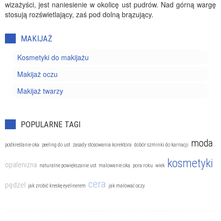
wizażyści, jest naniesienie w okolicę ust pudrów. Nad górną wargę
stosują rozświetlający, zaś pod dolną brązujący.
MAKIJAŻ
Kosmetyki do makijażu
Makijaż oczu
Makijaż twarzy
POPULARNE TAGI
moda
podkreślanie oka
peeling do ust
zasady stosowania korektora
dobór szminki do karnacji
kosmetyki
opalenizna
naturalne powiększanie ust
malowanie oka
pora roku
wiek
cera
pędzel
jak zrobić kreskę eyelinerem
jak malować oczy