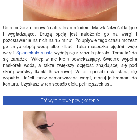
Usta możesz masować naturalnym miodem. Ma właściwości kojące
i wygładzające. Drugą opcją jest nałożenie go na wargi i
pozostawienie na nich na 15 minut. Po upływie tego czasu możesz
go zmyć ciepłą wodą albo zlizać. Taka maseczka ujędrni twoje
wargi.
Spierzchnięte usta
wydają się strasznie płaskie. Temu też da
się zaradzić. Wklep w nie krem powiększający. Świetnie wypełni
naskórek wodą, a także zwiększy objętość znajdującej się pod
skórą warstwy tkanki tłuszczowej. W ten sposób usta staną się
wypukłe. Jeżeli masz pomarszczone wargi, masuj je kremem do
konturu. Uzyskasz w ten sposób efekt pełniejszych ust.
Trójwymiarowe powiększenie