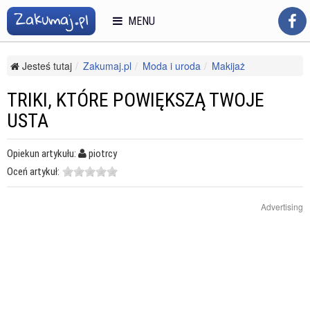
MENU
Jesteś tutaj
Zakumaj.pl
Moda i uroda
Makijaż
Makijaż twarzy
Triki, które powiększą twoje usta
TRIKI, KTÓRE POWIĘKSZĄ TWOJE
USTA
Opiekun artykułu:
piotrcy
Oceń artykuł:
Advertising