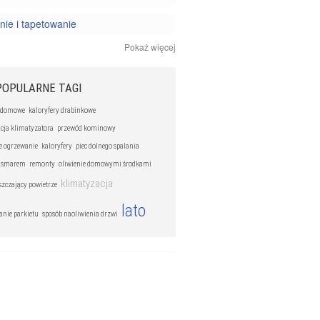
ie i tapetowanie
Pokaż więcej
ły budowlane i remontowe
owanie i budowanie
POPULARNE TAGI
 domowe
kaloryfery drabinkowe
cja klimatyzatora
przewód kominowy
e ogrzewanie
kaloryfery
piec dolnego spalania
e smarem
remonty
oliwienie domowymi środkami
klimatyzacja
yszczający powietrze
lato
anie parkietu
sposób naoliwienia drzwi