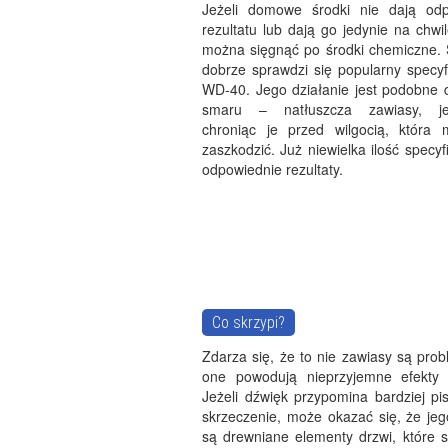
Jeżeli domowe środki nie dają odp
rezultatu lub dają go jedynie na chw
można sięgnąć po środki chemiczne. 
dobrze sprawdzi się popularny specyf
WD-40. Jego działanie jest podobne d
smaru – natłuszcza zawiasy, je
chroniąc je przed wilgocią, która
zaszkodzić. Już niewielka ilość specyf
odpowiednie rezultaty.
Co skrzypi?
Zdarza się, że to nie zawiasy są pro
one powodują nieprzyjemne efekty 
Jeżeli dźwięk przypomina bardziej pi
skrzeczenie, może okazać się, że j
są drewniane elementy drzwi, które s