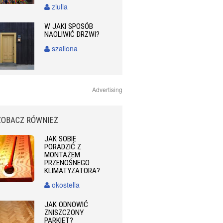
ziulia
W JAKI SPOSÓB
NAOLIWIĆ DRZWI?
szallona
Advertising
ZOBACZ RÓWNIEŻ
JAK SOBIE
PORADZIĆ Z
MONTAŻEM
PRZENOŚNEGO
KLIMATYZATORA?
okostella
JAK ODNOWIĆ
ZNISZCZONY
PARKIET?