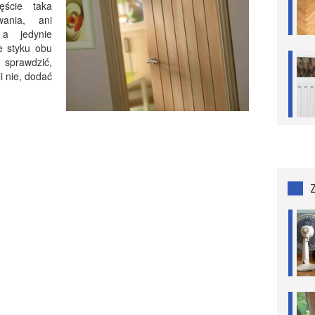
ęście taka
ania, ani
 a jedynie
e styku obu
 sprawdzić,
li nie, dodać