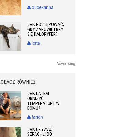
dudekanna
JAK POSTĘPOWAĆ,
GDY ZAPOWIETRZY
SIĘ KALORYFER?
letta
Advertising
ZOBACZ RÓWNIEŻ
JAK LATEM
OBNIŻYĆ
TEMPERATURĘ W
DOMU?
farion
JAK UŻYWAĆ
SZPACHLI DO