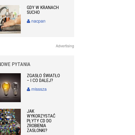
GDY W KRANACH
SUCHO
nacpan
Advertising
NOWE PYTANIA
ZGASŁO ŚWIATŁO
– I CO DALEJ?
misssza
JAK
WYKORZYSTAĆ
PŁYTY CD DO
ZROBIENIA
ZASŁONKI?