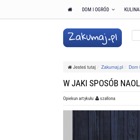
DOM I OGRÓD
KULINA
Jesteś tutaj
Zakumaj.pl
Dom i
W JAKI SPOSÓB NAOL
Opiekun artykułu:
szallona