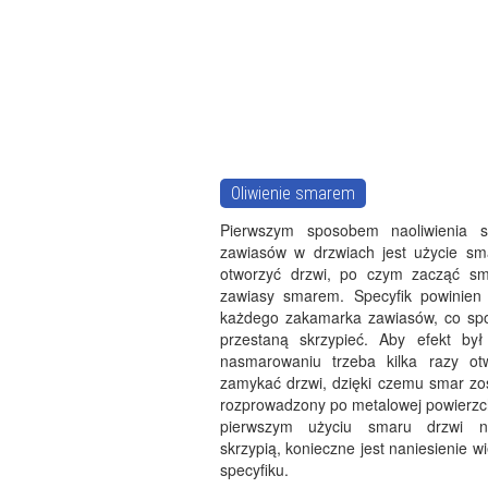
Oliwienie smarem
Pierwszym sposobem naoliwienia sk
zawiasów w drzwiach jest użycie sm
otworzyć drzwi, po czym zacząć sm
zawiasy smarem. Specyfik powinien
każdego zakamarka zawiasów, co sp
przestaną skrzypieć. Aby efekt był
nasmarowaniu trzeba kilka razy ot
zamykać drzwi, dzięki czemu smar zos
rozprowadzony po metalowej powierzch
pierwszym użyciu smaru drzwi n
skrzypią, konieczne jest naniesienie wi
specyfiku.