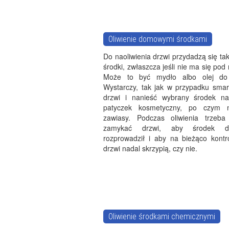
Oliwienie domowymi środkami
Do naoliwienia drzwi przydadzą się t
środki, zwłaszcza jeśli nie ma się pod
Może to być mydło albo olej do
Wystarczy, tak jak w przypadku smar
drzwi i nanieść wybrany środek na
patyczek kosmetyczny, po czym 
zawiasy. Podczas oliwienia trzeba
zamykać drzwi, aby środek d
rozprowadził i aby na bieżąco kontr
drzwi nadal skrzypią, czy nie.
Oliwienie środkami chemicznymi