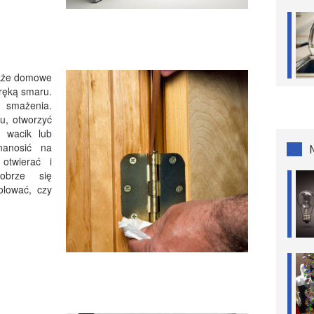
akże domowe
 ręką smaru.
 smażenia.
u, otworzyć
 wacik lub
nanosić na
 otwierać i
obrze się
olować, czy