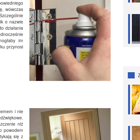
owiedniego
ilę, wówczas
Szczególnie
ik o nazwie
o działania
dnocześnie
 mogłaby im
iku przynosi
blemem i nie
dźwiękowe.
szczenie niż
ego powodem
tykają się z