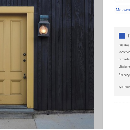
Malowan
Materia
Projekt
naprawy
konserwa
oszczędn
oliwieni
filtr ocz
cyklinow