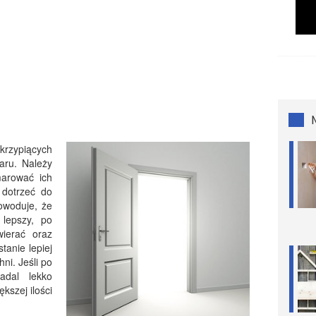
rzypiących
aru. Należy
arować ich
 dotrzeć do
owoduje, że
 lepszy, po
wierać oraz
tanie lepiej
ni. Jeśli po
adal lekko
ększej ilości