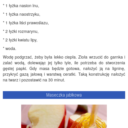
* 1 łyżka nasion lnu,
* 1 łyżka naostrzyku,
* 1 łyżka liści prawoślazu,
* 2 łyżki rozmarynu,
* 2 łyżki kwiatu lipy,
* woda.
Wodę podgrzać, żeby była lekko ciepła. Zioła wrzucić do garnka i
zalać wodą, dolewając jej tylko tyle, ile potrzeba do stworzenia
gęstej papki. Gdy masa będzie gotowa, nałożyć ją na ligninę,
przykryć gazą jałową i warstwą ceratki. Taką konstrukcję nałożyć
na twarz i pozostawić na 30 minut.
Maseczka jabłkowa