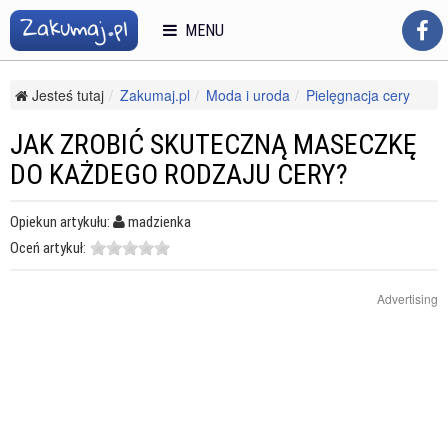
MENU
Jesteś tutaj
Zakumaj.pl
Moda i uroda
Pielęgnacja cery
Cera sucha
Jak zrobić skuteczną maseczkę do każdego rodzaju cery?
JAK ZROBIĆ SKUTECZNĄ MASECZKĘ
DO KAŻDEGO RODZAJU CERY?
Opiekun artykułu:
madzienka
Oceń artykuł:
Advertising