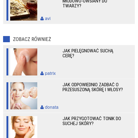
MIODOWO-OWSIANY DO
TWARZY?
avi
ZOBACZ RÓWNIEŻ
JAK PIELĘGNOWAĆ SUCHĄ
CERĘ?
patrix
JAK ODPOWIEDNIO ZADBAĆ O
PRZESUSZONĄ SKÓRĘ I WŁOSY?
donata
JAK PRZYGOTOWAĆ TONIK DO
SUCHEJ SKÓRY?