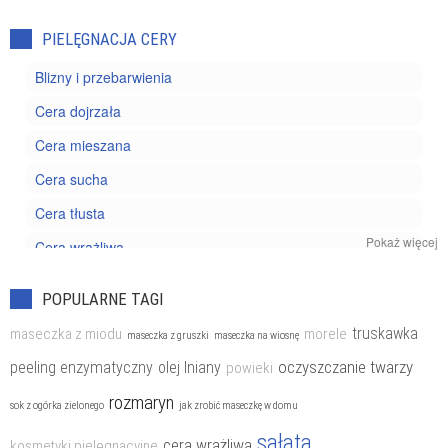
PIELĘGNACJA CERY
Blizny i przebarwienia
Cera dojrzała
Cera mieszana
Cera sucha
Cera tłusta
Pokaż więcej
Cera wrażliwa
Kosmetyki pielęgnacyjne
POPULARNE TAGI
Trądzik
truskawka
maseczka z miodu
morele
maseczka z gruszki
maseczka na wiosnę
oczyszczanie twarzy
peeling enzymatyczny
olej lniany
powieki
rozmaryn
sok z ogórka zielonego
jak zrobić maseczkę w domu
sałata
cera wrażliwa
kosmetyki pielęgnacyjne