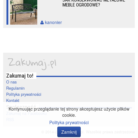
JAK KONSERWOWAĆ METALOWE
MEBLE OGRODOWE?
kanonier
Zakumaj to!
O nas
Regulamin
Polityka prywatności
Kontakt
Społeczność
Kontynuując przeglądanie tej strony akceptujesz użycie plików
Zakumaj na Facebooku
cookie.
RSS
Polityka prywatności
Zamknij
© 2014-2020 zakumaj.pl. Wszelkie prawa zastrzeżone