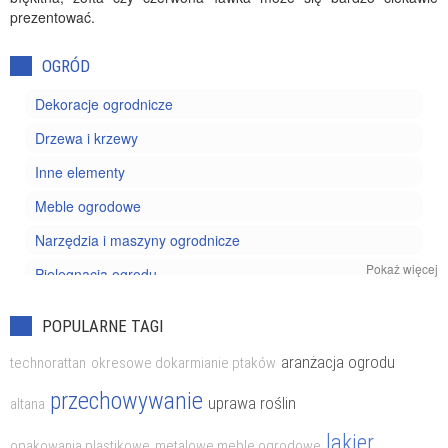
prezentować.
OGRÓD
Dekoracje ogrodnicze
Drzewa i krzewy
Inne elementy
Meble ogrodowe
Narzędzia i maszyny ogrodnicze
Pokaż więcej
Pielęgnacja ogrodu
Projektowanie ogrodu
POPULARNE TAGI
Rośliny doniczkowe
aranżacja ogrodu
technorattan
okresowe dokarmianie ptaków
Szkodniki i chwasty
przechowywanie
uprawa roślin
altana
Uprawa kwiatów
lakier
Uprawa owoców
opakowania plastikowe
metalowe meble ogrodowe