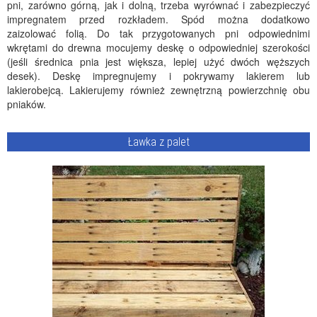
pni, zarówno górną, jak i dolną, trzeba wyrównać i zabezpieczyć
impregnatem przed rozkładem. Spód można dodatkowo
zaizolować folią. Do tak przygotowanych pni odpowiednimi
wkrętami do drewna mocujemy deskę o odpowiedniej szerokości
(jeśli średnica pnia jest większa, lepiej użyć dwóch węższych
desek). Deskę impregnujemy i pokrywamy lakierem lub
lakierobejcą. Lakierujemy również zewnętrzną powierzchnię obu
pniaków.
Ławka z palet