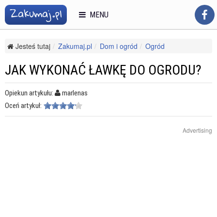
MENU
Jesteś tutaj
Zakumaj.pl
Dom i ogród
Ogród
Meble ogrodowe
Jak wykonać ławkę do ogrodu?
JAK WYKONAĆ ŁAWKĘ DO OGRODU?
Opiekun artykułu:
marlenas
Oceń artykuł:
Advertising