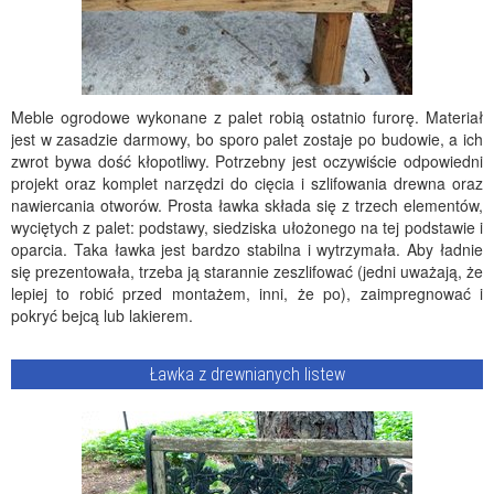
Meble ogrodowe wykonane z palet robią ostatnio furorę. Materiał
jest w zasadzie darmowy, bo sporo palet zostaje po budowie, a ich
zwrot bywa dość kłopotliwy. Potrzebny jest oczywiście odpowiedni
projekt oraz komplet narzędzi do cięcia i szlifowania drewna oraz
nawiercania otworów. Prosta ławka składa się z trzech elementów,
wyciętych z palet: podstawy, siedziska ułożonego na tej podstawie i
oparcia. Taka ławka jest bardzo stabilna i wytrzymała. Aby ładnie
się prezentowała, trzeba ją starannie zeszlifować (jedni uważają, że
lepiej to robić przed montażem, inni, że po), zaimpregnować i
pokryć bejcą lub lakierem.
Ławka z drewnianych listew