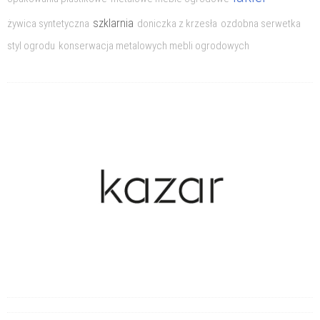
Uprawa ziół i warzyw
szklarnia
żywica syntetyczna
doniczka z krzesła
ozdobna serwetka
styl ogrodu
konserwacja metalowych mebli ogrodowych