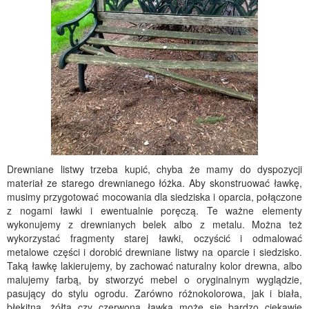
Drewniane listwy trzeba kupić, chyba że mamy do dyspozycji
materiał ze starego drewnianego łóżka. Aby skonstruować ławkę,
musimy przygotować mocowania dla siedziska i oparcia, połączone
z nogami ławki i ewentualnie poręczą. Te ważne elementy
wykonujemy z drewnianych belek albo z metalu. Można też
wykorzystać fragmenty starej ławki, oczyścić i odmalować
metalowe części i dorobić drewniane listwy na oparcie i siedzisko.
Taką ławkę lakierujemy, by zachować naturalny kolor drewna, albo
malujemy farbą, by stworzyć mebel o oryginalnym wyglądzie,
pasujący do stylu ogrodu. Zarówno różnokolorowa, jak i biała,
błękitna, żółta czy czerwona ławka może się bardzo ciekawie