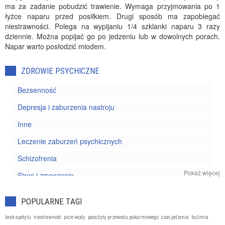
ma za zadanie pobudzić trawienie. Wymaga przyjmowania po 1
łyżce naparu przed posiłkiem. Drugi sposób ma zapobiegać
niestrawności. Polega na wypijaniu 1/4 szklanki naparu 3 razy
dziennie. Można popijać go po jedzeniu lub w dowolnych porach.
Napar warto posłodzić miodem.
ZDROWIE PSYCHICZNE
Bezsenność
Depresja i zaburzenia nastroju
Inne
Leczenie zaburzeń psychicznych
Schizofrenia
Pokaż więcej
Stres i zmęczenie
Uzależnienia
POPULARNE TAGI
Zaburzenia nerwicowe
brak apetytu
niestrawność
picie wody
pasożyty przewodu pokarmowego
czas jedzenia
bulimia