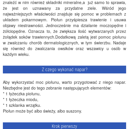
znaleźć w nim również składniki mineralne,a już samo to sprawia,
że jest on uznawany za przydatne ziele. Wśród jego
najważniejszych właściwości znajduje się pomoc w problemach z
układem pokarmowym. Piołun przyśpiesza trawienie i usuwa
objawy niestrawności. Jednocześnie ma działanie moczopędne i
żółciopędne. Oznacza to, że zwiększa ilość wytwarzanych przez
żołądek soków trawiennych.Dodatkową zaletą jest pomoc piołunu
w zwalczaniu chorób dermatologicznych, w tym świerzbu. Nadaje
się również do zwalczania owsików oraz wszawicy u osób w
każdym wieku.
Z czego wykonać napar?
Aby wykorzystać moc piołunu, warto przygotować z niego napar.
Niezbędne jest do tego zebranie następujących elementów:
* 1 łyżeczka piołunu,
* 1 łyżeczka miodu,
* 1 szklanka wrzątku.
Piołun może być albo świeży, albo suszony.
Krok pierwszy