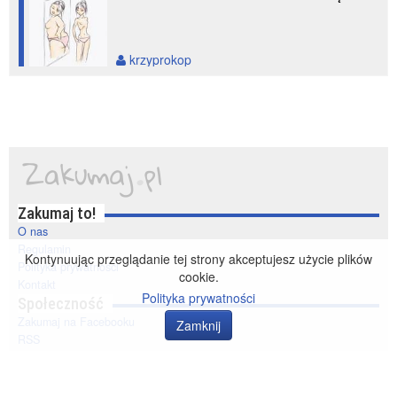
krzyprokop
Zakumaj to!
O nas
Regulamin
Kontynuując przeglądanie tej strony akceptujesz użycie plików
Polityka prywatności
cookie.
Kontakt
Polityka prywatności
Społeczność
Zakumaj na Facebooku
Zamknij
RSS
© 2014-2020 zakumaj.pl. Wszelkie prawa zastrzeżone