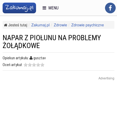
MENU
Jesteś tutaj
Zakumaj.pl
Zdrowie
Zdrowie psychiczne
Zaburzenia odżywiania
Napar z piołunu na problemy żołądkowe
NAPAR Z PIOŁUNU NA PROBLEMY
ŻOŁĄDKOWE
Opiekun artykułu:
gusztav
Oceń artykuł:
Advertising