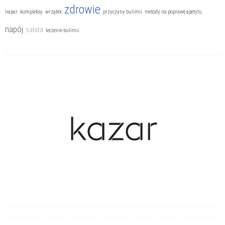
Zaburzenia odżywiania
zdrowie
napar
kompleksy
wrzątek
przyczyny bulimii
metody na poprawę apetytu
napój
sałata
leczenie bulimii