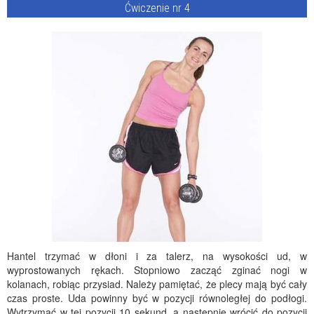
Ćwiczenie nr 4
Hantel trzymać w dłoni i za talerz, na wysokości ud, w
wyprostowanych rękach. Stopniowo zacząć zginać nogi w
kolanach, robiąc przysiad. Należy pamiętać, że plecy mają być cały
czas proste. Uda powinny być w pozycji równoległej do podłogi.
Wytrzymać w tej pozycji 10 sekund, a następnie wrócić do pozycji