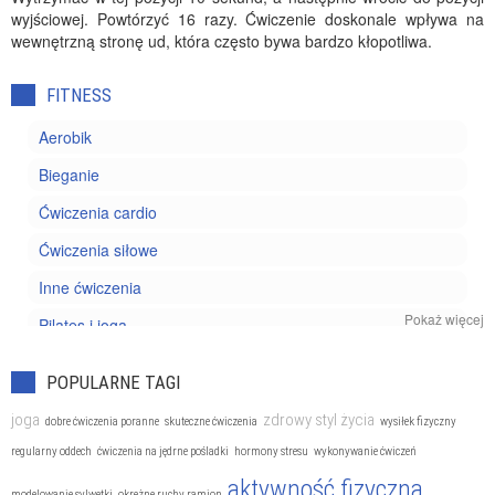
wyjściowej. Powtórzyć 16 razy. Ćwiczenie doskonale wpływa na
wewnętrzną stronę ud, która często bywa bardzo kłopotliwa.
FITNESS
Aerobik
Bieganie
Ćwiczenia cardio
Ćwiczenia siłowe
Inne ćwiczenia
Pokaż więcej
Pilates i joga
Trening personalny
POPULARNE TAGI
joga
zdrowy styl życia
dobre ćwiczenia poranne
skuteczne ćwiczenia
wysiłek fizyczny
regularny oddech
ćwiczenia na jędrne pośladki
hormony stresu
wykonywanie ćwiczeń
aktywność fizyczna
modelowanie sylwetki
okrężne ruchy ramion