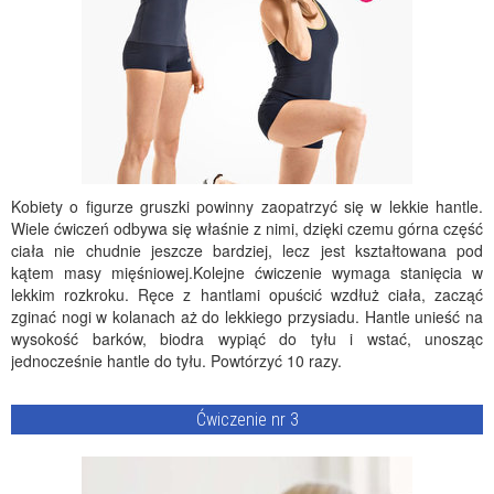
Kobiety o figurze gruszki powinny zaopatrzyć się w lekkie hantle.
Wiele ćwiczeń odbywa się właśnie z nimi, dzięki czemu górna część
ciała nie chudnie jeszcze bardziej, lecz jest kształtowana pod
kątem masy mięśniowej.Kolejne ćwiczenie wymaga stanięcia w
lekkim rozkroku. Ręce z hantlami opuścić wzdłuż ciała, zacząć
zginać nogi w kolanach aż do lekkiego przysiadu. Hantle unieść na
wysokość barków, biodra wypiąć do tyłu i wstać, unosząc
jednocześnie hantle do tyłu. Powtórzyć 10 razy.
Ćwiczenie nr 3