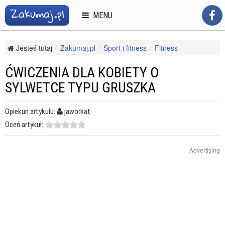
MENU
Jesteś tutaj
Zakumaj.pl
Sport i fitness
Fitness
Inne ćwiczenia
Ćwiczenia dla kobiety o sylwetce typu gruszka
ĆWICZENIA DLA KOBIETY O
SYLWETCE TYPU GRUSZKA
Opiekun artykułu:
jaworkat
Oceń artykuł:
Advertising