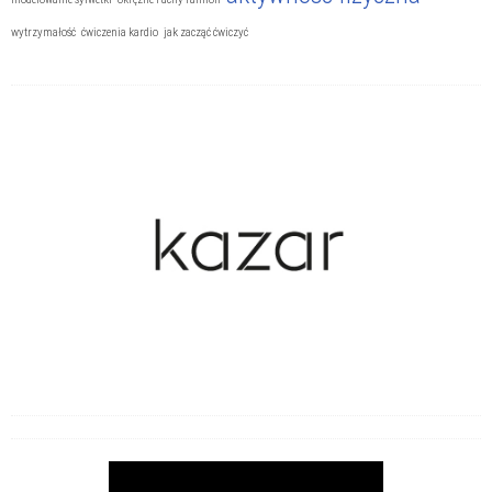
wytrzymałość
ćwiczenia kardio
jak zacząć ćwiczyć