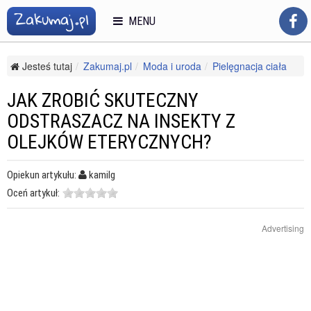
MENU
Jesteś tutaj
Zakumaj.pl
Moda i uroda
Pielęgnacja ciała
Perfumy
Jak zrobić skuteczny odstraszacz na insekty z olejków
JAK ZROBIĆ SKUTECZNY
eterycznych?
ODSTRASZACZ NA INSEKTY Z
OLEJKÓW ETERYCZNYCH?
Opiekun artykułu:
kamilg
Oceń artykuł:
Advertising