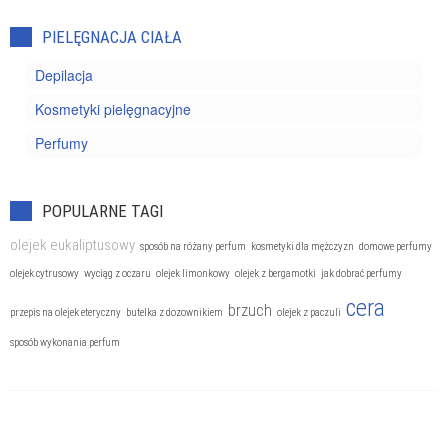
PIELĘGNACJA CIAŁA
Depilacja
Kosmetyki pielęgnacyjne
Perfumy
POPULARNE TAGI
olejek eukaliptusowy
sposób na różany perfum
kosmetyki dla mężczyzn
domowe perfumy
olejek cytrusowy
wyciąg z oczaru
olejek limonkowy
olejek z bergamotki
jak dobrać perfumy
cera
brzuch
przepis na olejek eteryczny
butelka z dozownikiem
olejek z paczuli
sposób wykonania perfum