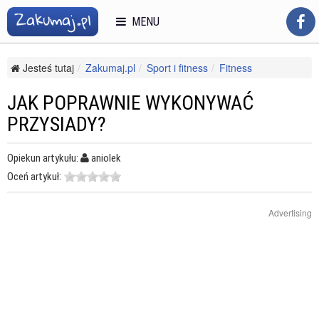
MENU
Jesteś tutaj
Zakumaj.pl
Sport i fitness
Fitness
Trening personalny
Jak poprawnie wykonywać przysiady?
JAK POPRAWNIE WYKONYWAĆ
PRZYSIADY?
Opiekun artykułu:
aniolek
Oceń artykuł:
Advertising