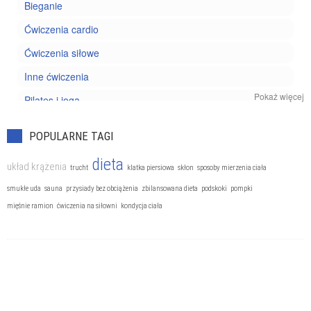
Bieganie
Ćwiczenia cardio
Ćwiczenia siłowe
Inne ćwiczenia
Pokaż więcej
Pilates i joga
Trening personalny
POPULARNE TAGI
dieta
układ krążenia
trucht
klatka piersiowa
skłon
sposoby mierzenia ciała
smukłe uda
sauna
przysiady bez obciążenia
zbilansowana dieta
podskoki
pompki
mięśnie ramion
ćwiczenia na siłowni
kondycja ciała