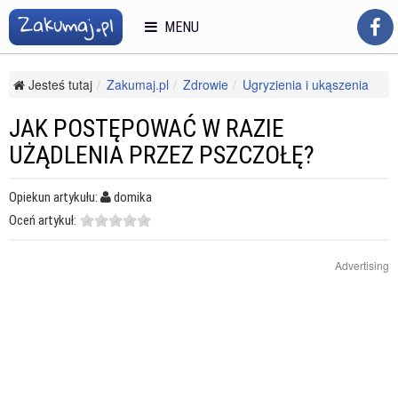
MENU
Jesteś tutaj
Zakumaj.pl
Zdrowie
Ugryzienia i ukąszenia
Inne ugryzienia i ukąszenia
Jak postępować w razie użądlenia przez pszczołę?
JAK POSTĘPOWAĆ W RAZIE
UŻĄDLENIA PRZEZ PSZCZOŁĘ?
Opiekun artykułu:
domika
Oceń artykuł:
Advertising