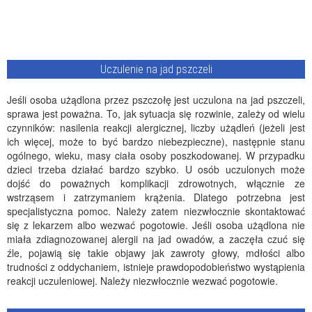
Uczulenie na jad pszczeli
Jeśli osoba użądlona przez pszczołę jest uczulona na jad pszczeli,
sprawa jest poważna. To, jak sytuacja się rozwinie, zależy od wielu
czynników: nasilenia reakcji alergicznej, liczby użądleń (jeżeli jest
ich więcej, może to być bardzo niebezpieczne), następnie stanu
ogólnego, wieku, masy ciała osoby poszkodowanej. W przypadku
dzieci trzeba działać bardzo szybko. U osób uczulonych może
dojść do poważnych komplikacji zdrowotnych, włącznie ze
wstrząsem i zatrzymaniem krążenia. Dlatego potrzebna jest
specjalistyczna pomoc. Należy zatem niezwłocznie skontaktować
się z lekarzem albo wezwać pogotowie. Jeśli osoba użądlona nie
miała zdiagnozowanej alergii na jad owadów, a zaczęła czuć się
źle, pojawią się takie objawy jak zawroty głowy, mdłości albo
trudności z oddychaniem, istnieje prawdopodobieństwo wystąpienia
reakcji uczuleniowej. Należy niezwłocznie wezwać pogotowie.