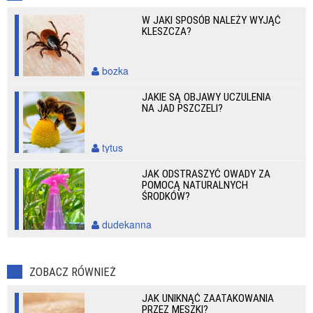
W JAKI SPOSÓB NALEŻY WYJĄĆ
KLESZCZA?
bozka
JAKIE SĄ OBJAWY UCZULENIA
NA JAD PSZCZELI?
tytus
JAK ODSTRASZYĆ OWADY ZA
POMOCĄ NATURALNYCH
ŚRODKÓW?
dudekanna
ZOBACZ RÓWNIEŻ
JAK UNIKNĄĆ ZAATAKOWANIA
PRZEZ MESZKI?