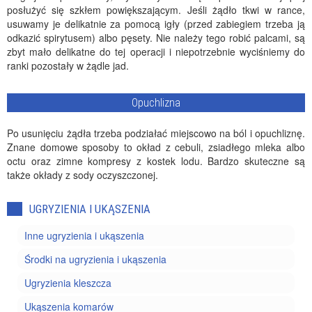
posłużyć się szkłem powiększającym. Jeśli żądło tkwi w rance,
usuwamy je delikatnie za pomocą igły (przed zabiegiem trzeba ją
odkazić spirytusem) albo pęsety. Nie należy tego robić palcami, są
zbyt mało delikatne do tej operacji i niepotrzebnie wyciśniemy do
ranki pozostały w żądle jad.
Opuchlizna
Po usunięciu żądła trzeba podziałać miejscowo na ból i opuchliznę.
Znane domowe sposoby to okład z cebuli, zsiadłego mleka albo
octu oraz zimne kompresy z kostek lodu. Bardzo skuteczne są
także okłady z sody oczyszczonej.
UGRYZIENIA I UKĄSZENIA
Inne ugryzienia i ukąszenia
Środki na ugryzienia i ukąszenia
Ugryzienia kleszcza
Ukąszenia komarów