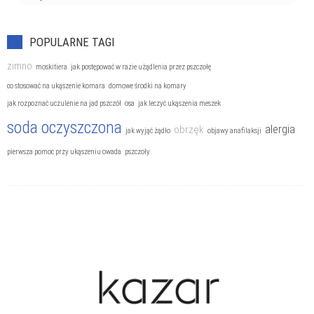
POPULARNE TAGI
zimno
moskitiera
jak postępować w razie użądlenia przez pszczołę
co stosować na ukąszenie komara
domowe środki na komary
jak rozpoznać uczulenie na jad pszczół
osa
jak leczyć ukąszenia meszek
soda oczyszczona
alergia
obrzęk
jak wyjąć żądło
objawy anafilaksji
pierwsza pomoc przy ukąszeniu owada
pszczoły