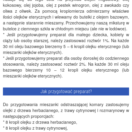
kokosowy, olej jojoba, olej z pestek winogron, olej z awokado czy
oliwa z oliwek. Za pomocą kroplomierza odmierzamy właściwe
ilości olejków eterycznych i wlewamy do butelki z olejem bazowym,
a następnie starannie mieszamy. Przechowujemy naszą miksturę w
butelce z ciemnego szkła w chłodnym miejscu (ale nie w lodówce).
* Jeśli przygotowujemy preparat dla małego dziecka, kobiety w
ciąży lub osoby starszej, należy zastosować roztwór 1%. Na każde
30 ml oleju bazowego bierzemy 5 – 6 kropli olejku eterycznego (lub
mieszanki olejków eterycznych).
* Jeśli przygotowujemy preparat dla osoby dorosłej do codziennego
stosowania, należy zastosować roztwór 2%. Na każde 30 ml oleju
bazowego bierzemy 10 – 12 kropli olejku eterycznego (lub
mieszanki olejków eterycznych).
Jak przygotować preparat?
Do przygotowania mieszanki odstraszającej komary zastosujemy
olejki z drzewa herbacianego, z trawy cytrynowej i rozmarynowy w
następujących proporcjach:
* 8 kropli olejku z drzewa herbacianego,
* 8 kropli olejku z trawy cytrynowej,