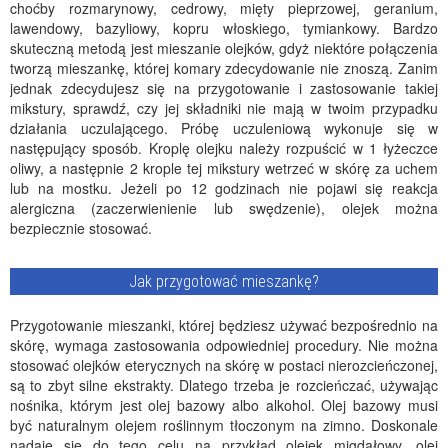
choćby rozmarynowy, cedrowy, mięty pieprzowej, geranium,
lawendowy, bazyliowy, kopru włoskiego, tymiankowy. Bardzo
skuteczną metodą jest mieszanie olejków, gdyż niektóre połączenia
tworzą mieszankę, której komary zdecydowanie nie znoszą. Zanim
jednak zdecydujesz się na przygotowanie i zastosowanie takiej
mikstury, sprawdź, czy jej składniki nie mają w twoim przypadku
działania uczulającego. Próbę uczuleniową wykonuje się w
następujący sposób. Kroplę olejku należy rozpuścić w 1 łyżeczce
oliwy, a następnie 2 krople tej mikstury wetrzeć w skórę za uchem
lub na mostku. Jeżeli po 12 godzinach nie pojawi się reakcja
alergiczna (zaczerwienienie lub swędzenie), olejek można
bezpiecznie stosować.
Jak przygotować mieszankę?
Przygotowanie mieszanki, której będziesz używać bezpośrednio na
skórę, wymaga zastosowania odpowiedniej procedury. Nie można
stosować olejków eterycznych na skórę w postaci nierozcieńczonej,
są to zbyt silne ekstrakty. Dlatego trzeba je rozcieńczać, używając
nośnika, którym jest olej bazowy albo alkohol. Olej bazowy musi
być naturalnym olejem roślinnym tłoczonym na zimno. Doskonale
nadaje się do tego celu na przykład olejek migdałowy, olej