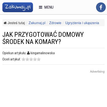
MENU
Jesteś tutaj
Zakumaj.pl
Zdrowie
Ugryzienia i ukąszenia
Inne ugryzienia i ukąszenia
Jak przygotować domowy środek na komary?
JAK PRZYGOTOWAĆ DOMOWY
ŚRODEK NA KOMARY?
Opiekun artykułu:
kingamalinowska
Oceń artykuł:
Advertising