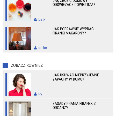
JAK ZROBIĆ DOMOWY
ODŚWIEŻACZ POWIETRZA?
justk
JAK POPRAWNIE WYPRAĆ
FIRANKI MAKARONY?
izulka
ZOBACZ RÓWNIEŻ
JAK USUWAĆ NIEPRZYJEMNE
ZAPACHY W DOMU?
ivy
ZASADY PRANIA FIRANEK Z
ORGANZY