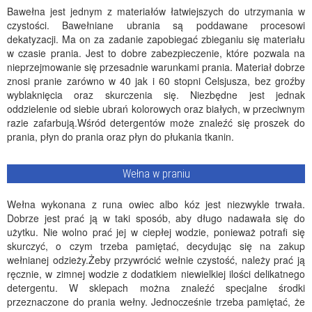
Bawełna jest jednym z materiałów łatwiejszych do utrzymania w
czystości. Bawełniane ubrania są poddawane procesowi
dekatyzacji. Ma on za zadanie zapobiegać zbieganiu się materiału
w czasie prania. Jest to dobre zabezpieczenie, które pozwala na
nieprzejmowanie się przesadnie warunkami prania. Materiał dobrze
znosi pranie zarówno w 40 jak i 60 stopni Celsjusza, bez groźby
wyblaknięcia oraz skurczenia się. Niezbędne jest jednak
oddzielenie od siebie ubrań kolorowych oraz białych, w przeciwnym
razie zafarbują.Wśród detergentów może znaleźć się proszek do
prania, płyn do prania oraz płyn do płukania tkanin.
Wełna w praniu
Wełna wykonana z runa owiec albo kóz jest niezwykle trwała.
Dobrze jest prać ją w taki sposób, aby długo nadawała się do
użytku. Nie wolno prać jej w ciepłej wodzie, ponieważ potrafi się
skurczyć, o czym trzeba pamiętać, decydując się na zakup
wełnianej odzieży.Żeby przywrócić wełnie czystość, należy prać ją
ręcznie, w zimnej wodzie z dodatkiem niewielkiej ilości delikatnego
detergentu. W sklepach można znaleźć specjalne środki
przeznaczone do prania wełny. Jednocześnie trzeba pamiętać, że