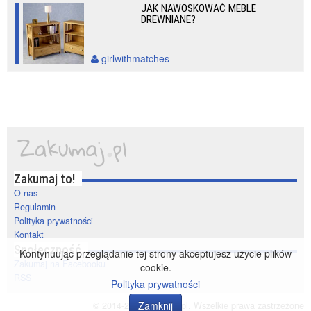
JAK NAWOSKOWAĆ MEBLE
DREWNIANE?
girlwithmatches
Zakumaj to!
O nas
Regulamin
Polityka prywatności
Kontakt
Społeczność
Kontynuując przeglądanie tej strony akceptujesz użycie plików
Zakumaj na Facebooku
cookie.
RSS
Polityka prywatności
Zamknij
© 2014-2020 zakumaj.pl. Wszelkie prawa zastrzeżone