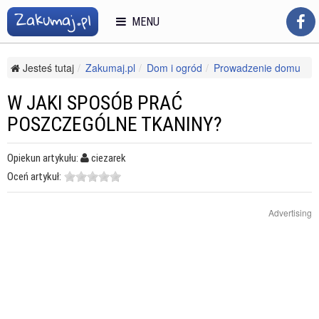
MENU
Jesteś tutaj
Zakumaj.pl
Dom i ogród
Prowadzenie domu
Sprzątanie
W jaki sposób prać poszczególne tkaniny?
W JAKI SPOSÓB PRAĆ
POSZCZEGÓLNE TKANINY?
Opiekun artykułu:
ciezarek
Oceń artykuł:
Advertising