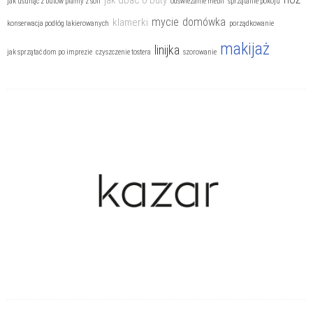
jak dbać o buty
jak usunąć z butów plamy z soli
odświeżanie mebli
sprzątanie pokoju
mycie
domówka
klamerki
konserwacja podłóg lakierowanych
porządkowanie
makijaż
linijka
jak sprzątać dom po imprezie
czyszczenie tostera
szorowanie