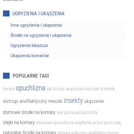
UGRYZIENIA I UKĄSZENIA
Inne ugryzienia i ukąszenia
Środki na ugryzienia i ukąszenia
Ugryzienia kleszcza
Ukąszenia komarów
POPULARNE TAGI
opuchlizna
harara
jak leczyć ukąszenia meszek
trzmiele
insekty
meszki
wstrząs anafilaktyczny
ukąszenie
domowe środki na komary
alergia na jad pszczoły
olejki na komary
domowe sposoby na użądlenie przez pszczołę
naturalne środki na komary
objawy wstrząsu anafilaktycznego