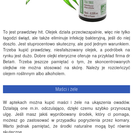
To jest prawdziwy hit. Olejek działa przeciwzapalnie, więc nie tylko
łagodzi świąd, ale także eliminuje infekcję bakteryjną, jeśli do niej
doszło. Jest stuprocentowo skuteczny, ale pod jednym warunkiem.
Trzeba kupić prawdziwy, niesfałszowany olejek, a podróbek na
rynku jest dużo. Dobre olejki eteryczne oferuje na przykład firma dr
Beta®. Trzeba jeszcze pamiętać o tym, że skoncentrowanych
olejków nie można stosować na skórę. Należy je rozcieńczyć
olejem roślinnym albo alkoholem.
Maści i żele
W aptekach można kupić maści i żele na ukąszenia owadów.
Działają one m.in. odczulająco, dzięki czemu szybko przynoszą
ulgę. Jeśli masz jakiś wypróbowany środek, który ci pomaga,
możesz go zastosować w przypadku pogryzienia przez komary.
Warto jednak pamiętać, że środki naturalne mogą być równie
skuteczne.