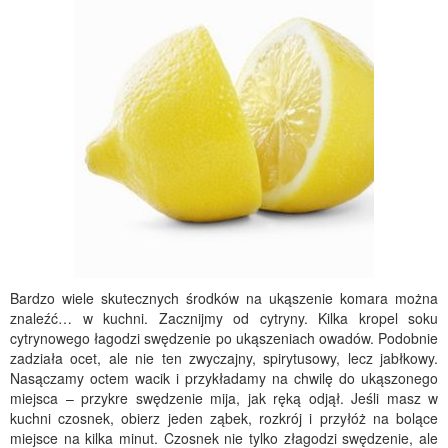
Bardzo wiele skutecznych środków na ukąszenie komara można
znaleźć… w kuchni. Zacznijmy od cytryny. Kilka kropel soku
cytrynowego łagodzi swędzenie po ukąszeniach owadów. Podobnie
zadziała ocet, ale nie ten zwyczajny, spirytusowy, lecz jabłkowy.
Nasączamy octem wacik i przykładamy na chwilę do ukąszonego
miejsca – przykre swędzenie mija, jak ręką odjął. Jeśli masz w
kuchni czosnek, obierz jeden ząbek, rozkrój i przyłóż na bolące
miejsce na kilka minut. Czosnek nie tylko złagodzi swędzenie, ale