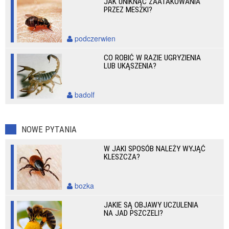
JAK UNIKNĄĆ ZAATAKOWANIA
PRZEZ MESZKI?
podczerwien
CO ROBIĆ W RAZIE UGRYZIENIA
LUB UKĄSZENIA?
badolf
NOWE PYTANIA
W JAKI SPOSÓB NALEŻY WYJĄĆ
KLESZCZA?
bozka
JAKIE SĄ OBJAWY UCZULENIA
NA JAD PSZCZELI?