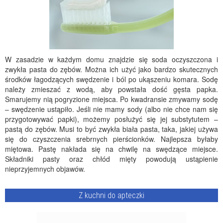
W zasadzie w każdym domu znajdzie się soda oczyszczona i
zwykła pasta do zębów. Można ich użyć jako bardzo skutecznych
środków łagodzących swędzenie i ból po ukąszeniu komara. Sodę
należy zmieszać z wodą, aby powstała dość gęsta papka.
Smarujemy nią pogryzione miejsca. Po kwadransie zmywamy sodę
– swędzenie ustąpiło. Jeśli nie mamy sody (albo nie chce nam się
przygotowywać papki), możemy posłużyć się jej substytutem –
pastą do zębów. Musi to być zwykła biała pasta, taka, jakiej używa
się do czyszczenia srebrnych pierścionków. Najlepsza byłaby
miętowa. Pastę nakłada się na chwilę na swędzące miejsce.
Składniki pasty oraz chłód mięty powodują ustąpienie
nieprzyjemnych objawów.
Z kuchni do apteczki