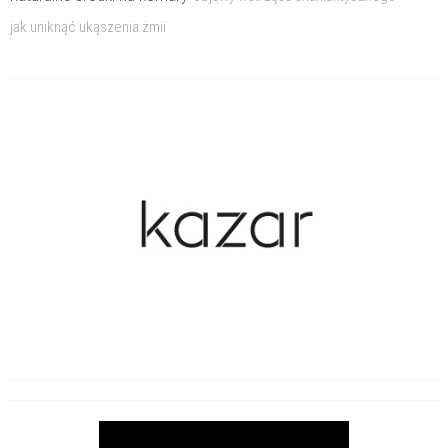
jak uniknąć ukąszenia żmii