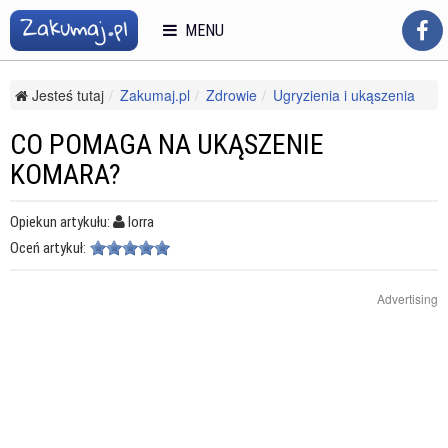
MENU
Jesteś tutaj
Zakumaj.pl
Zdrowie
Ugryzienia i ukąszenia
Inne ugryzienia i ukąszenia
Co pomaga na ukąszenie komara?
CO POMAGA NA UKĄSZENIE
KOMARA?
Opiekun artykułu:
lorra
Oceń artykuł:
Advertising